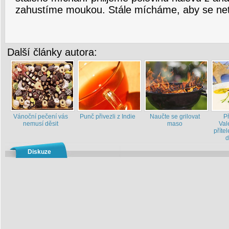
zahustíme moukou. Stále mícháme, aby se netv
Další články autora:
Vánoční pečení vás
Punč přivezli z Indie
Naučte se grilovat
P
nemusí děsit
maso
Val
příte
d
Diskuze