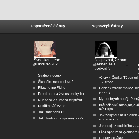
Doporučené články
Nejnovější články
Švédskou nebo
Jak poznat, že nám
ruskou trojku?
partner lže a
podvádí?
Svatební účesy
výlety v Česku: Týden od 
Šlehačku nebo polevu?
16. srpna
Pikachu má Pichu
Deniček týrané matky: Jd
puberty!
Prostituce na živnostenský list
Mys dobrých nadějí: Pern
Nudíte se? Kupte si striptéra!
Král hříšníků aneb jak je dů
Končím náš vztah!
míti Filipa
Jak jsme honili UFO
Jak zaujmout muže aneb 
Jak dlouho trvá správný sex?
v nesnázích
Jak odejít z toxického vzt
Před spaním si vychlaďte l
O lektvaru lásky