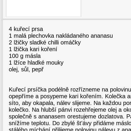
4 kuřecí prsa
1 malá plechovka nakládaného ananasu
2 lžičky sladké chilli omáčky
1 lžička kari koření
100 g másla
1 lžíce hladké mouky
olej, sůl, pepř
Kuřecí prsíčka podélně rozřízneme na polovinu
opepříme a posypeme kari kořením. Kolečka 
síto, aby okapala, nálev slijeme. Na každou po
kolečko. Na hlubší pánvi rozehřejeme olej a ok
společně s ananasem orestujeme dozlatova. P
snížíme teplotu. Do zbylé št'ávy přidáme máslo
stálého míchání přilijeme polovinu nálevu z 