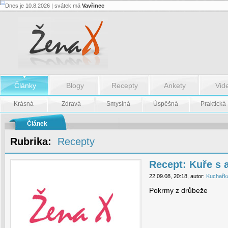
Dnes je 10.8.2026 | svátek má
Vavřinec
Recept:
Kuře
s
ananasem
-
Recept:
Kuře
s
ananasem
Články
Blogy
Recepty
Ankety
Vid
Krásná
Zdravá
Smyslná
Úspěšná
Praktická
Článek
Rubrika:
Recepty
Recept: Kuře s
22.09.08, 20:18, autor:
Kuchařk
Pokrmy z drůbeže