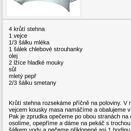
4 krůtí stehna
1 vejce
1/3 šálku mléka
1 šálek chlebové strouhanky
olej
2 lžíce hladké mouky
sůl
mletý pepř
2/3 šálku smetany
Krůtí stehna rozsekáme příčně na poloviny. V
vejcem kousky masa namáčíme a obalujeme v 
Pak je zprudka opečeme po obou stranách na 
osolíme, opepříme a dáme na pekáč s trochou 
šálkem vody a pečeme přiklopené asi 1 hodinu