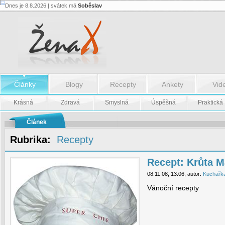
Dnes je 8.8.2026 | svátek má
Soběslav
Recept:
Krůta
Maryland
-
Recept:
Krůta
Maryland
Články
Blogy
Recepty
Ankety
Vid
Krásná
Zdravá
Smyslná
Úspěšná
Praktická
Článek
Rubrika:
Recepty
Recept: Krůta M
08.11.08, 13:06, autor:
Kuchařk
Vánoční recepty