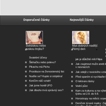
Doporučené články
Nejnovější články
Švédskou nebo
Mys dobrých nadějí:
ruskou trojku?
Perný den
Svatební účesy
jak je důležité míti Filipa
Šlehačku nebo polevu?
Jak zaujmout muže aneb 
Pikachu má Pichu
v nesnázích
Prostituce na živnostenský list
Jak odejít z toxického vzt
Nudíte se? Kupte si striptéra!
Před spaním si vychlaďte l
Končím náš vztah!
O lektvaru lásky
Jak jsme honili UFO
Vodní půst
Jak dlouho trvá správný sex?
Kam za kulturou a na výlet
týdnu od 2.8. do 9.8.
Horoskopy na měsíc srpe
Deníček týrané matky: Zá