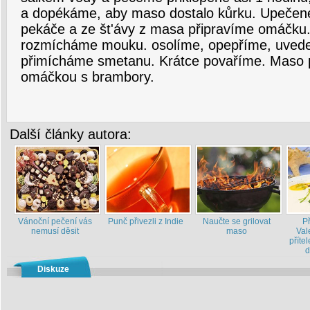
a dopékáme, aby maso dostalo kůrku. Upečen
pekáče a ze št'ávy z masa připravíme omáčku.
rozmícháme mouku. osolíme, opepříme, uved
přimícháme smetanu. Krátce povaříme. Maso 
omáčkou s brambory.
Další články autora:
Vánoční pečení vás
Punč přivezli z Indie
Naučte se grilovat
P
nemusí děsit
maso
Val
příte
d
Diskuze