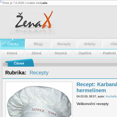
Dnes je 7.8.2026 | svátek má
Lada
Recept:
Karbanátky
plněné
hermelínem
-
Recept:
Karbanátky
plněné
hermelínem
Články
Blogy
Recepty
Ankety
Vid
Krásná
Zdravá
Smyslná
Úspěšná
Praktická
Článek
Rubrika:
Recepty
Recept: Karbaná
hermelínem
04.03.09, 08:57, autor:
Kuchařk
Velikonoční recepty