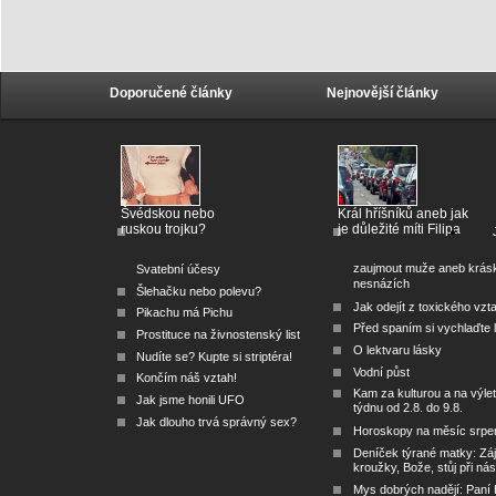
Doporučené články
Nejnovější články
Švédskou nebo
Král hříšníků aneb jak
ruskou trojku?
je důležité míti Filipa
zaujmout muže aneb krás
Svatební účesy
nesnázích
Šlehačku nebo polevu?
Jak odejít z toxického vzt
Pikachu má Pichu
Před spaním si vychlaďte l
Prostituce na živnostenský list
O lektvaru lásky
Nudíte se? Kupte si striptéra!
Vodní půst
Končím náš vztah!
Kam za kulturou a na výlet
Jak jsme honili UFO
týdnu od 2.8. do 9.8.
Jak dlouho trvá správný sex?
Horoskopy na měsíc srpe
Deníček týrané matky: Zá
kroužky, Bože, stůj při nás
Mys dobrých nadějí: Paní