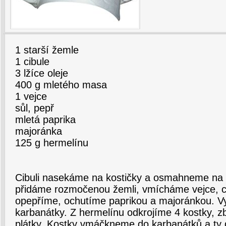
1 starší žemle
1 cibule
3 lžíce oleje
400 g mletého masa
1 vejce
sůl, pepř
mletá paprika
majoránka
125 g hermelínu
Cibuli nasekáme na kostičky a osmahneme na 
přidáme rozmočenou žemli, vmícháme vejce, ci
opepříme, ochutíme paprikou a majoránkou. V
karbanátky. Z hermelínu odkrojíme 4 kostky, z
plátky. Kostky vmáčkneme do karbanátků a ty 