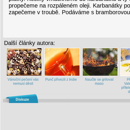
propečeme na rozpáleném oleji. Karbanátky po
zapečeme v troubě. Podáváme s bramborovou 
Další články autora:
Vánoční pečení vás
Punč přivezli z Indie
Naučte se grilovat
P
nemusí děsit
maso
Val
příte
d
Diskuze