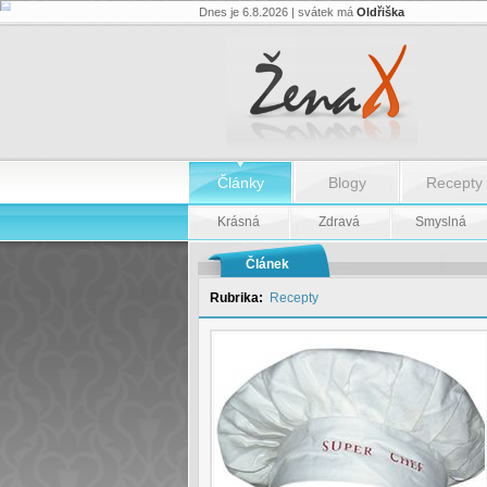
Dnes je 6.8.2026 | svátek má
Oldřiška
Recept:
Kapustový
salát
s
rýží
-
Recept:
Kapustový
salát
s
Články
Blogy
Recepty
rýží
Krásná
Zdravá
Smyslná
Článek
Rubrika:
Recepty