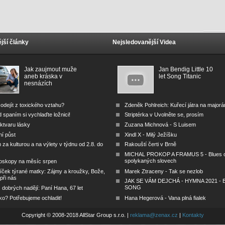
jší články
Nejsledovanější Videa
Jak zaujmout muže
Jan Bendig Little 10
aneb kráska v
let Song Titanic
nesnázích
odejít z toxického vztahu?
Zdeněk Pohlreich: Kuřecí játra na major
 spaním si vychlaďte ložnici!
Striptérka v Uvolněte se, prosím
ktvaru lásky
Zuzana Michnová - S Luisem
ní půst
Xindl X - Milý Ježíšku
za kulturou a na výlety v týdnu od 2.8. do
Rakouští čerti v Brně
MICHAL PROKOP A FRAMUS 5 - Blues 
spolykaných slovech
oskopy na měsíc srpen
íček týrané matky: Zájmy a kroužky, Bože,
Marek Ztraceny - Tak se nezlob
 při nás
JAK SE VÁM DEJCHÁ - HYMNA 2021 - B
SONG
dobrých nadějí: Paní Hana, 67 let
ko? Potřebujeme ochladit!
Hana Hegerová - Vana plná fialek
Copyright © 2008-2018 AllStar Group s.r.o. |
reklama@zenax.cz
|
Kontakty