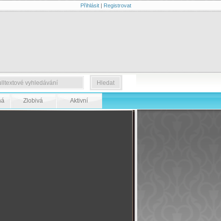
Přihlásit
|
Registrovat
ná
Zlobivá
Aktivní