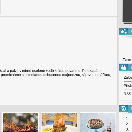
Tento 
št'ál a pak ji v mírně osolené vodě krátce povaříme. Po okapání
i a promícháme se smetanou ochucenou majonézou, sójovou omáčkou,
Zalo
Příst
RSS:
1.
2.
3.