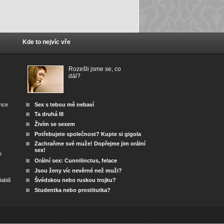
Kde to nejvíc vře
Rozešli jsme se, co
dál?
ánce
Sex s tebou mě nebaví
Ta druhá III
Živím se sexem
Potřebujete společnost? Kupte si gigola
Zachraňme své muže! Dopřejme jim orální
sex!
o
Orální sex: Cunnilinctus, felace
Jsou ženy víc nevěrné než muži?
abiš
Švédskou nebo ruskou trojku?
Studentka nebo prostitutka?