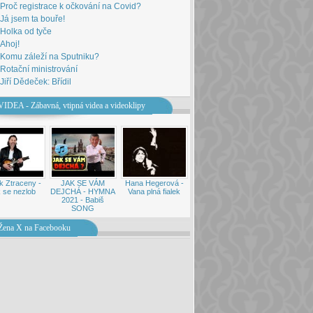
Proč registrace k očkování na Covid?
Já jsem ta bouře!
Holka od tyče
Ahoj!
Komu záleží na Sputniku?
Rotační ministrování
Jiří Dědeček: Břídil
VIDEA - Zábavná, vtipná videa a videoklipy
k Ztraceny -
JAK SE VÁM
Hana Hegerová -
 se nezlob
DEJCHÁ - HYMNA
Vana plná fialek
2021 - Babiš
SONG
Žena X na Facebooku