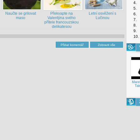
4.
5.
Naučte se grilovat
Překvapte na
Letní osvěžení s
6.
maso
Valentýna svého
Lučinou
7.
přítele francouzskou
8.
delikatesou
9.
10.
Mare
Tak