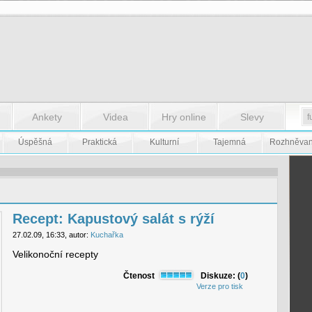
Ankety
Videa
Hry online
Slevy
Úspěšná
Praktická
Kulturní
Tajemná
Rozhněva
Recept: Kapustový salát s rýží
27.02.09, 16:33, autor:
Kuchařka
Velikonoční recepty
Čtenost
Diskuze: (
0
)
Verze pro tisk