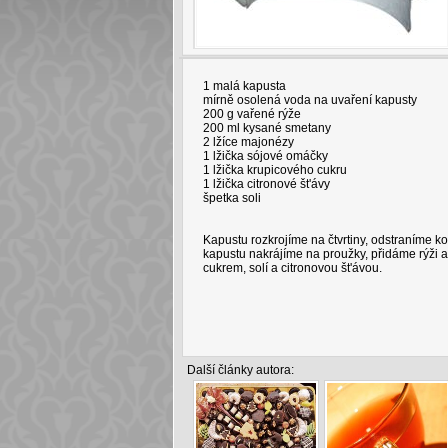
1 malá kapusta
mírně osolená voda na uvaření kapusty
200 g vařené rýže
200 ml kysané smetany
2 lžíce majonézy
1 lžička sójové omáčky
1 lžička krupicového cukru
1 lžička citronové št'ávy
špetka soli
Kapustu rozkrojíme na čtvrtiny, odstraníme ko
kapustu nakrájíme na proužky, přidáme rýž
cukrem, solí a citronovou št'ávou.
Další články autora: