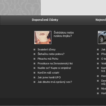
Doporučené články
Nejnově
Švédskou nebo
ruskou trojku?
Svatební účesy
Jak 
Šlehačku nebo polevu?
Před
Pikachu má Pichu
O le
Prostituce na živnostenský list
Vod
Nudíte se? Kupte si striptéra!
Kam 
9.8.
Končím náš vztah!
Hor
Jak jsme honili UFO
Den
Jak dlouho trvá správný sex?
stůj
Mys 
Hor