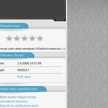
Ohodnoťte recept
recept zatím nikdo nehodnotil | Průměrné hodnocení: (-)
Profil sekce "Recepty"
žen:
1.9.2008 14:27:09
upů:
4035317
RSS zdroj
Nejlepší články uplynulého týdne
Místo mozku hajlující kostku
Jen taková Tejcovina
Když tě na večeři pozve turek