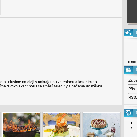
Tento 
Zalo
me a udusíme na oleji s nakrájenou zeleninou a kořením do
me divokou kachnou i se směsí zeleniny a pečeme do měkka.
Příst
RSS:
1.
2.
3.