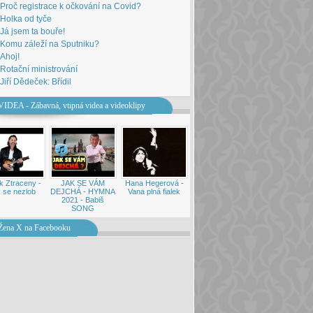
Proč registrace k očkování na Covid?
Holka od tyče
Já jsem ta bouře!
Komu záleží na Sputniku?
Ahoj!
Rotační ministrování
Jiří Dědeček: Břídil
VIDEA - Zábavná, vtipná videa a videoklipy
k Ztraceny -
JAK SE VÁM
Hana Hegerová -
 se nezlob
DEJCHÁ - HYMNA
Vana plná fialek
2021 - Babiš
SONG
Žena X na Facebooku