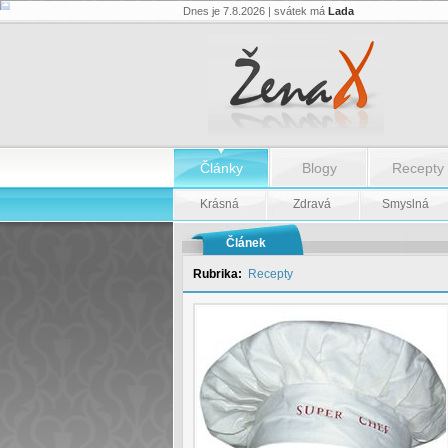
Dnes je 7.8.2026 | svátek má
Lada
Recept:
Kachna
v
kachně
-
Recept:
Kachna
v
kachně
Články
Blogy
Recepty
Krásná
Zdravá
Smyslná
Článek
Rubrika:
Recepty