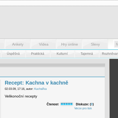
Ankety
Videa
Hry online
Slevy
Úspěšná
Praktická
Kulturní
Tajemná
Rozhněva
Recept: Kachna v kachně
02.03.09, 17:16, autor:
Kuchařka
Velikonoční recepty
Čtenost
Diskuze: (
0
)
Verze pro tisk