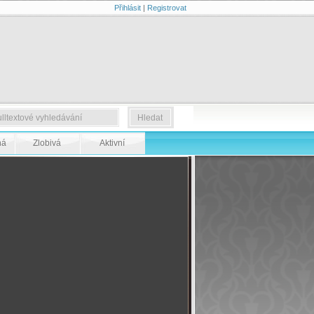
Přihlásit
|
Registrovat
ná
Zlobivá
Aktivní