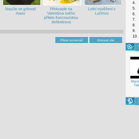
4.
5.
Naučte se grilovat
Překvapte na
Letní osvěžení s
maso
Valentýna svého
Lučinou
6.
přítele francouzskou
7.
delikatesou
8.
9.
10.
Mare
Tak