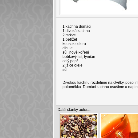
1 kachna domácí
1 divoká kachna
2 mrkve
1 petržel
kousek celeru
cibule
sůl, nové koření
bobkový list, tymián
celý pepř
2 lžíce oleje
sůl
Divokou kachnu rozdělíme na čtvrtky, posolí
poloměkka. Domácí kachnu osušíme a naplní
Další články autora: