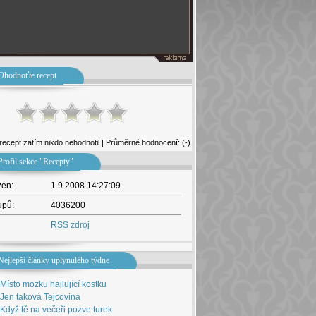
Ohodnoťte recept
recept zatím nikdo nehodnotil | Průměrné hodnocení: (-)
Profil sekce "Recepty"
žen:
1.9.2008 14:27:09
upů:
4036200
RSS zdroj
Nejlepší články uplynulého týdne
Místo mozku hajlující kostku
Jen taková Tejcovina
Když tě na večeři pozve turek