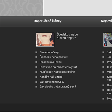
Doporučené články
Nejnově
Švédskou nebo
ruskou trojku?
Svatební účesy
Jak
Šlehačku nebo polevu?
Jak 
Pikachu má Pichu
Před
Prostituce na živnostenský list
O le
Nudíte se? Kupte si striptéra!
Vod
Končím náš vztah!
Kam 
9.8.
Jak jsme honili UFO
Hor
Jak dlouho trvá správný sex?
Den
stůj
Mys 