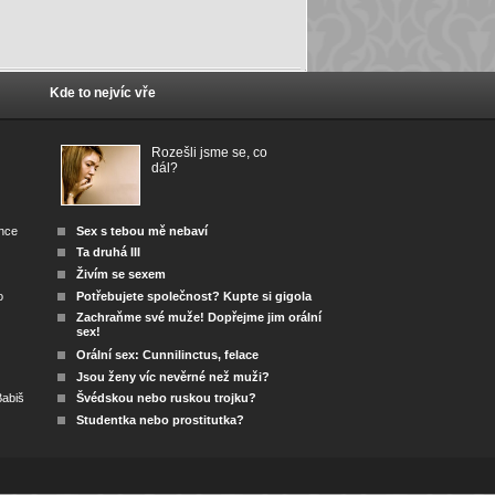
Kde to nejvíc vře
Rozešli jsme se, co
dál?
ánce
Sex s tebou mě nebaví
Ta druhá III
Živím se sexem
o
Potřebujete společnost? Kupte si gigola
Zachraňme své muže! Dopřejme jim orální
sex!
Orální sex: Cunnilinctus, felace
Jsou ženy víc nevěrné než muži?
abiš
Švédskou nebo ruskou trojku?
Studentka nebo prostitutka?