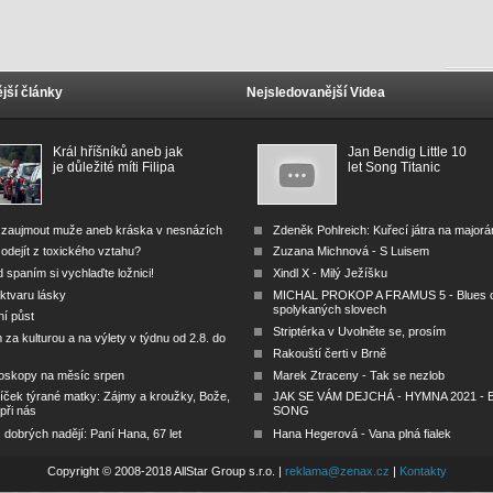
jší články
Nejsledovanější Videa
Král hříšníků aneb jak
Jan Bendig Little 10
je důležité míti Filipa
let Song Titanic
 zaujmout muže aneb kráska v nesnázích
Zdeněk Pohlreich: Kuřecí játra na major
odejít z toxického vztahu?
Zuzana Michnová - S Luisem
 spaním si vychlaďte ložnici!
Xindl X - Milý Ježíšku
ktvaru lásky
MICHAL PROKOP A FRAMUS 5 - Blues 
spolykaných slovech
ní půst
Striptérka v Uvolněte se, prosím
za kulturou a na výlety v týdnu od 2.8. do
Rakouští čerti v Brně
oskopy na měsíc srpen
Marek Ztraceny - Tak se nezlob
íček týrané matky: Zájmy a kroužky, Bože,
JAK SE VÁM DEJCHÁ - HYMNA 2021 - B
 při nás
SONG
dobrých nadějí: Paní Hana, 67 let
Hana Hegerová - Vana plná fialek
Copyright © 2008-2018 AllStar Group s.r.o. |
reklama@zenax.cz
|
Kontakty