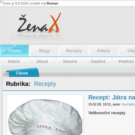
Dnes je 9.8.2026 | svátek má
Roman
Recept:
Játra
na
slanině
-
Recept:
Játra
na
slanině
Články
Blogy
Recepty
Ankety
Vid
Krásná
Zdravá
Smyslná
Úspěšná
Praktická
Článek
Rubrika:
Recepty
Recept: Játra na
19.02.09, 18:51, autor:
Kuchařk
Velikonoční recepty