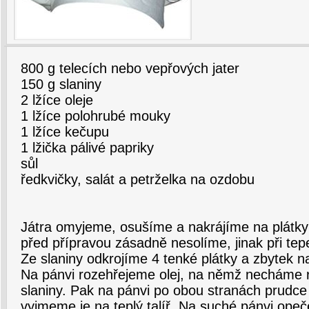
800 g telecích nebo vepřových jater
150 g slaniny
2 lžíce oleje
1 lžíce polohrubé mouky
1 lžíce kečupu
1 lžička pálivé papriky
sůl
ředkvičky, salát a petrželka na ozdobu
Játra omyjeme, osušíme a nakrájíme na plátky 
před přípravou zásadně nesolíme, jinak při tep
Ze slaniny odkrojíme 4 tenké plátky a zbytek n
Na pánvi rozehřejeme olej, na němž necháme r
slaniny. Pak na pánvi po obou stranách prudce
vyjmeme je na teplý talíř. Na suché pánvi opeč