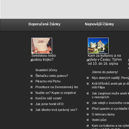
Doporučené články
Nejnovější články
Švédskou nebo
Kam za kulturou a na
ruskou trojku?
výlety v Česku: Týden
od 10. do 16. srpna
Svatební účesy
Jdeme do puberty!
Šlehačku nebo polevu?
Mys dobrých nadějí: Pern
Pikachu má Pichu
Král hříšníků aneb jak je dů
Prostituce na živnostenský list
míti Filipa
Nudíte se? Kupte si striptéra!
Jak zaujmout muže aneb 
v nesnázích
Končím náš vztah!
Jak odejít z toxického vzt
Jak jsme honili UFO
Před spaním si vychlaďte l
Jak dlouho trvá správný sex?
O lektvaru lásky
Vodní půst
Kam za kulturou a na výlet