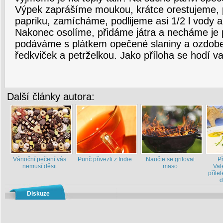
Výpek zaprášíme moukou, krátce orestujeme, 
papriku, zamícháme, podlijeme asi 1/2 l vody 
Nakonec osolíme, přidáme játra a necháme je p
podáváme s plátkem opečené slaniny a ozdobe
ředkviček a petrželkou. Jako příloha se hodí v
Další články autora:
Vánoční pečení vás
Punč přivezli z Indie
Naučte se grilovat
P
nemusí děsit
maso
Val
příte
d
Diskuze