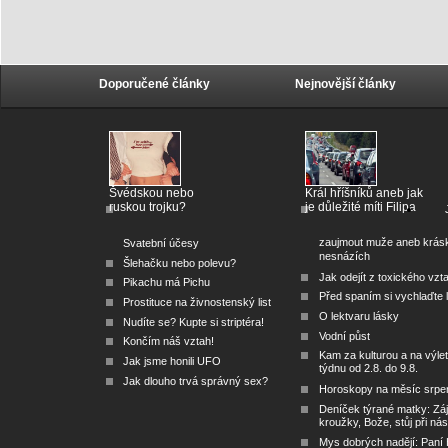
Doporučené články
Nejnovější články
Švédskou nebo
Král hříšníků aneb jak
ruskou trojku?
je důležité míti Filipa
zaujmout muže aneb krás
Svatební účesy
nesnázích
Šlehačku nebo polevu?
Jak odejít z toxického vzt
Pikachu má Pichu
Před spaním si vychlaďte l
Prostituce na živnostenský list
O lektvaru lásky
Nudíte se? Kupte si striptéra!
Vodní půst
Končím náš vztah!
Kam za kulturou a na výlet
Jak jsme honili UFO
týdnu od 2.8. do 9.8.
Jak dlouho trvá správný sex?
Horoskopy na měsíc srpe
Deníček týrané matky: Zá
kroužky, Bože, stůj při nás
Mys dobrých nadějí: Paní