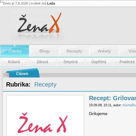
Dnes je 7.8.2026 | svátek má
Lada
Recept:
Grilované
svíčkové
řezy
-
Recept:
Grilované
svíčkové
řezy
Články
Blogy
Recepty
Ankety
Vid
Krásná
Zdravá
Smyslná
Úspěšná
Praktická
Článek
Rubrika:
Recepty
Recept: Grilova
19.09.08, 15:11, autor:
Kuchařk
Grilujeme