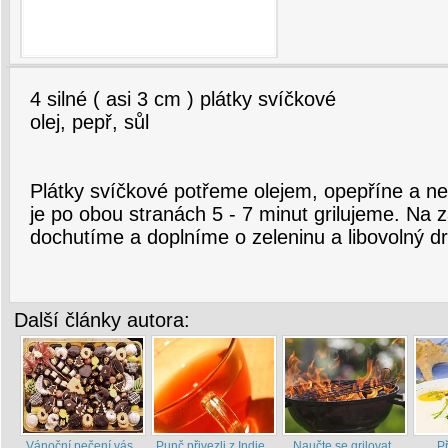
4 silné ( asi 3 cm ) plátky svíčkové
olej, pepř, sůl
Plátky svíčkové potřeme olejem, opepříne a 
je po obou stranách 5 - 7 minut grilujeme. Na z
dochutíme a doplníme o zeleninu a libovolný dr
Další články autora:
Vánoční pečení vás
Punč přivezli z Indie
Naučte se grilovat
P