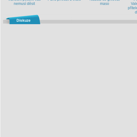
nemusí děsit
maso
Val
příte
d
Diskuze