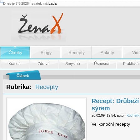
Dnes je 7.8.2026 | svátek má
Lada
Recept:
Drůbeží
salát
plísňovým
sýrem
-
Recept:
Drůbeží
salát
plísňovým
Články
Blogy
Recepty
Ankety
Vid
sýrem
Krásná
Zdravá
Smyslná
Úspěšná
Praktická
Článek
Rubrika:
Recepty
Recept: Drůbeží
sýrem
26.02.09, 19:54, autor:
Kuchařk
Velikonoční recepty