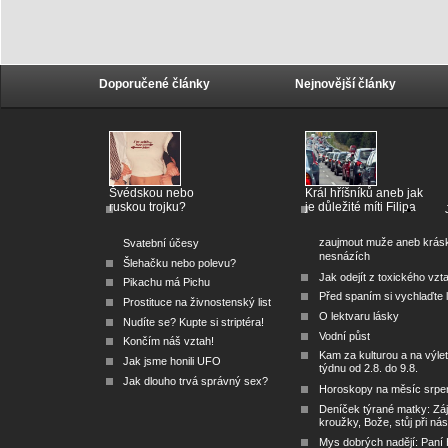
Doporučené články
Nejnovější články
Švédskou nebo
Král hříšníků aneb jak
ruskou trojku?
je důležité míti Filipa
zaujmout muže aneb krás
Svatební účesy
nesnázích
Šlehačku nebo polevu?
Jak odejít z toxického vzt
Pikachu má Pichu
Před spaním si vychlaďte l
Prostituce na živnostenský list
O lektvaru lásky
Nudíte se? Kupte si striptéra!
Vodní půst
Končím náš vztah!
Kam za kulturou a na výlet
Jak jsme honili UFO
týdnu od 2.8. do 9.8.
Jak dlouho trvá správný sex?
Horoskopy na měsíc srpe
Deníček týrané matky: Zá
kroužky, Bože, stůj při nás
Mys dobrých nadějí: Paní