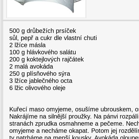
500 g drůbežích prsíček
sůl, pepř a cukr dle vlastní chuti
2 lžíce másla
100 g hlávkového salátu
200 g koktejlových rajčátek
2 malá avokáda
250 g plísňového sýra
3 lžíce jablečného octa
6 lžic olivového oleje
Kuřecí maso omyjeme, osušíme ubrouskem, o
Nakrájíme na silnější proužky. Na pánvi rozpá
stranách zprudka osmahneme a pečeme. Nech
omyjeme a necháme okapat. Potom jej rozdělíme
ty natrháme na menší kousky. Avokáda oloup