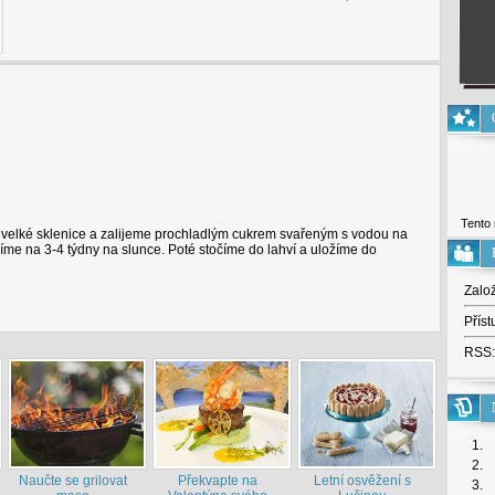
Tento 
velké sklenice a zalijeme prochladlým cukrem svařeným s vodou na
víme na 3-4 týdny na slunce. Poté stočíme do lahví a uložíme do
Zalo
Příst
RSS:
1.
2.
Naučte se grilovat
Překvapte na
Letní osvěžení s
3.