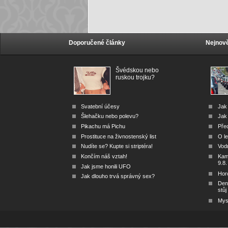
Doporučené články
Nejnově
Švédskou nebo
ruskou trojku?
Svatební účesy
Jak
Šlehačku nebo polevu?
Jak 
Pikachu má Pichu
Před
Prostituce na živnostenský list
O le
Nudíte se? Kupte si striptéra!
Vod
Končím náš vztah!
Kam 
9.8.
Jak jsme honili UFO
Hor
Jak dlouho trvá správný sex?
Den
stůj
Mys 