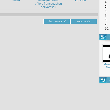
maso
Valentýna svého
Lučinou
4.
přítele francouzskou
5.
delikatesou
6.
7.
8.
9.
10.
Mare
Tak