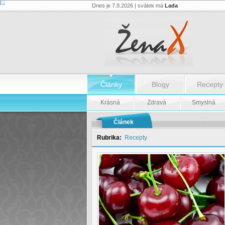
Dnes je 7.8.2026 | svátek má
Lada
Recept:
Domácí
višňovka
-
Recept:
Domácí
višňovka
Články
Blogy
Recepty
Krásná
Zdravá
Smyslná
Článek
Rubrika:
Recepty