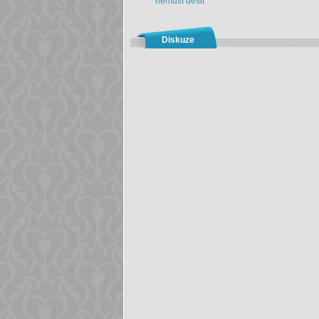
nemusí děsit
Diskuze