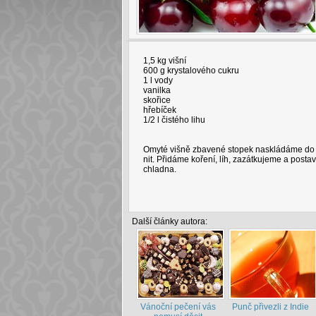
1,5 kg višní
600 g krystalového cukru
1 l vody
vanilka
skořice
hřebíček
1/2 l čistého lihu
Omyté višně zbavené stopek naskládáme do 
nit. Přidáme koření, líh, zazátkujeme a posta
chladna.
Další články autora:
Vánoční pečení vás
Punč přivezli z Indie