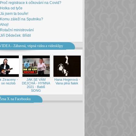
Proč registrace k očkování na Covid?
Holka od tyče
Já jsem ta bouře!
Komu záleží na Sputniku?
Ahoj!
Rotační ministrování
Jiří Dědeček: Břídil
VIDEA - Zábavná, vtipná videa a videoklipy
k Ztraceny -
JAK SE VÁM
Hana Hegerová -
 se nezlob
DEJCHÁ - HYMNA
Vana plná fialek
2021 - Babiš
SONG
Žena X na Facebooku