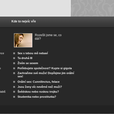
Kde to nejvíc vře
Rozešli jsme se, co
dál?
ánce
Sex s tebou mě nebaví
Ta druhá III
Živím se sexem
o
Potřebujete společnost? Kupte si gigola
Zachraňme své muže! Dopřejme jim orální
sex!
Orální sex: Cunnilinctus, felace
Jsou ženy víc nevěrné než muži?
abiš
Švédskou nebo ruskou trojku?
Studentka nebo prostitutka?