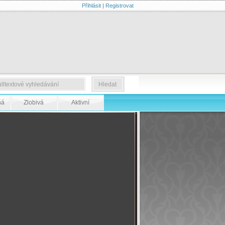
Přihlásit
|
Registrovat
ná
Zlobivá
Aktivní