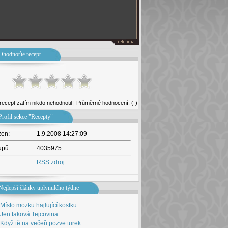
Ohodnoťte recept
recept zatím nikdo nehodnotil | Průměrné hodnocení: (-)
Profil sekce "Recepty"
žen:
1.9.2008 14:27:09
upů:
4035975
RSS zdroj
Nejlepší články uplynulého týdne
Místo mozku hajlující kostku
Jen taková Tejcovina
Když tě na večeři pozve turek