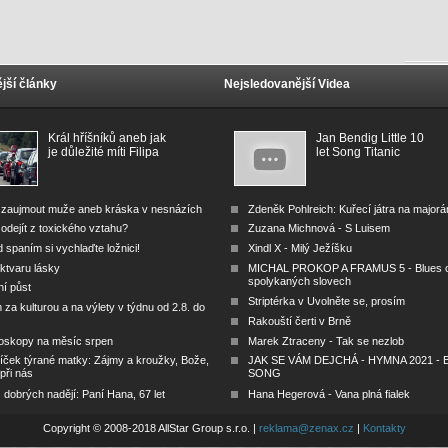
jší články
Nejsledovanější Videa
Král hříšníků aneb jak
Jan Bendig Little 10
je důležité míti Filipa
let Song Titanic
 zaujmout muže aneb kráska v nesnázích
Zdeněk Pohlreich: Kuřecí játra na major
odejít z toxického vztahu?
Zuzana Michnová - S Luisem
 spaním si vychlaďte ložnici!
Xindl X - Milý Ježíšku
ktvaru lásky
MICHAL PROKOP A FRAMUS 5 - Blues 
spolykaných slovech
ní půst
Striptérka v Uvolněte se, prosím
za kulturou a na výlety v týdnu od 2.8. do
Rakouští čerti v Brně
oskopy na měsíc srpen
Marek Ztraceny - Tak se nezlob
íček týrané matky: Zájmy a kroužky, Bože,
JAK SE VÁM DEJCHÁ - HYMNA 2021 - B
 při nás
SONG
dobrých nadějí: Paní Hana, 67 let
Hana Hegerová - Vana plná fialek
Copyright © 2008-2018 AllStar Group s.r.o. |
reklama@zenax.cz
|
Kontakty