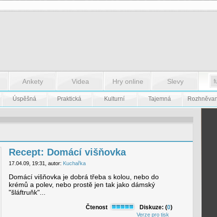
Ankety
Videa
Hry online
Slevy
Úspěšná
Praktická
Kulturní
Tajemná
Rozhněva
Recept: Domácí višňovka
17.04.09, 19:31, autor:
Kuchařka
Domácí višňovka je dobrá třeba s kolou, nebo do
krémů a polev, nebo prostě jen tak jako dámský
"šláftruňk"...
Čtenost
Diskuze: (
0
)
Verze pro tisk