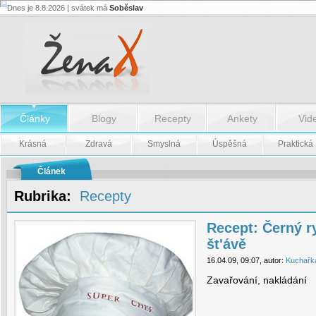
Dnes je 8.8.2026 | svátek má
Soběslav
Recept:
Černý
rybíz
ve
vlastní
št'ávě
-
Recept:
Černý
Články
Blogy
Recepty
Ankety
Vid
rybíz
ve
vlastní
Krásná
Zdravá
Smyslná
Úspěšná
Praktická
št'ávě
Článek
Rubrika:
Recepty
Recept: Černý ry
št'ávě
16.04.09, 09:07, autor:
Kuchařk
Zavařování, nakládání