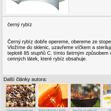
černý rybíz
Černý rybíz dobře opereme, obereme ze stop
Vložíme do sklenic, uzavřeme víčkem a sterilu
teplotě 85 stupňů C. tímto šetrným způsobem
cenných látek, které rybíz obsahuje.
Další články autora:
Vánoční pečení vás
Punč přivezli z Indie
Naučte se grilovat
P