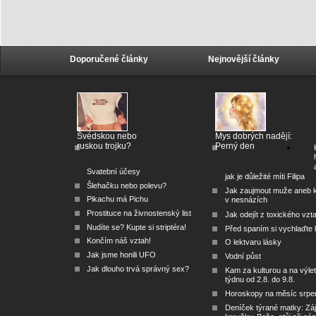
Doporučené články
Nejnovější články
Švédskou nebo
Mys dobrých nadějí:
ruskou trojku?
Perný den
Svatební účesy
jak je důležité míti Filipa
Šlehačku nebo polevu?
Jak zaujmout muže aneb 
Pikachu má Pichu
v nesnázích
Prostituce na živnostenský list
Jak odejít z toxického vzt
Nudíte se? Kupte si striptéra!
Před spaním si vychlaďte l
Končím náš vztah!
O lektvaru lásky
Jak jsme honili UFO
Vodní půst
Jak dlouho trvá správný sex?
Kam za kulturou a na výlet
týdnu od 2.8. do 9.8.
Horoskopy na měsíc srpe
Deníček týrané matky: Zá