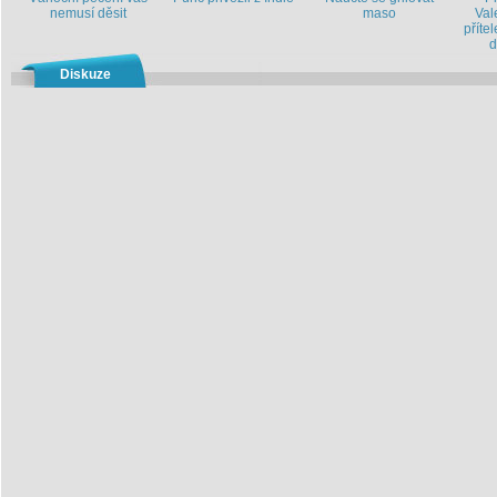
nemusí děsit
maso
Val
příte
d
Diskuze