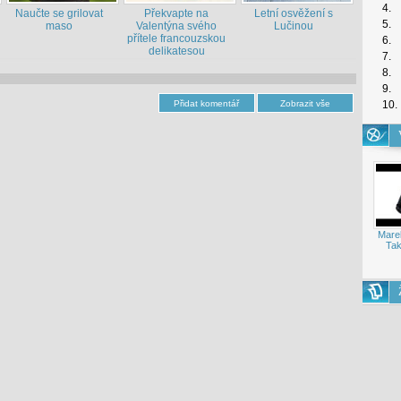
4.
Naučte se grilovat
Překvapte na
Letní osvěžení s
5.
maso
Valentýna svého
Lučinou
přítele francouzskou
6.
delikatesou
7.
8.
9.
10.
Mare
Tak