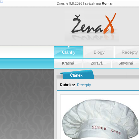
Dnes je 9.8.2026 | svátek má
Roman
Recept:
Celerový
salát
se
zázvorem
-
Recept:
Celerový
salát
se
Články
Blogy
Recepty
zázvorem
Krásná
Zdravá
Smyslná
Článek
Rubrika:
Recepty