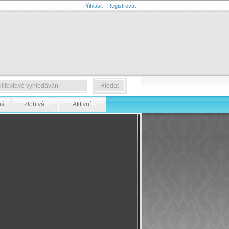
Přihlásit
|
Registrovat
ná
Zlobivá
Aktivní