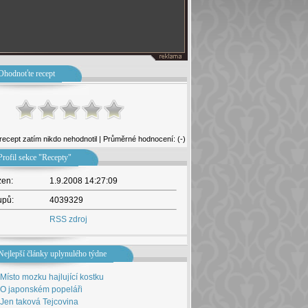
Ohodnoťte recept
recept zatím nikdo nehodnotil | Průměrné hodnocení: (-)
Profil sekce "Recepty"
žen:
1.9.2008 14:27:09
upů:
4039329
RSS zdroj
Nejlepší články uplynulého týdne
Místo mozku hajlující kostku
O japonském popeláři
Jen taková Tejcovina