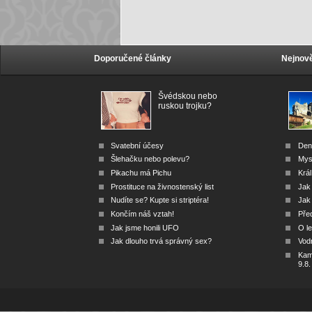
Doporučené články
Nejnově
Švédskou nebo
ruskou trojku?
Svatební účesy
Den
Šlehačku nebo polevu?
Mys
Pikachu má Pichu
Král
Prostituce na živnostenský list
Jak
Nudíte se? Kupte si striptéra!
Jak 
Končím náš vztah!
Před
Jak jsme honili UFO
O le
Jak dlouho trvá správný sex?
Vod
Kam 
9.8.