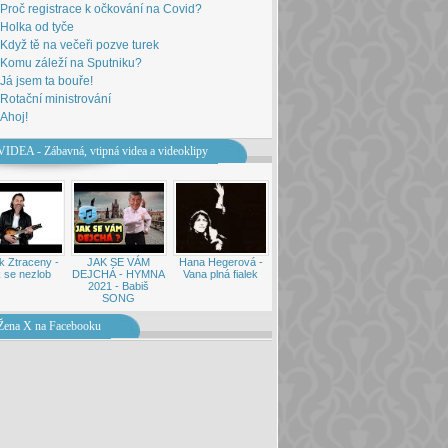
Proč registrace k očkování na Covid?
Holka od tyče
Když tě na večeři pozve turek
Komu záleží na Sputniku?
Já jsem ta bouře!
Rotační ministrování
Ahoj!
VIDEA - Zábavná, vtipná videa a videoklipy
k Ztraceny -
JAK SE VÁM
Hana Hegerová -
 se nezlob
DEJCHÁ - HYMNA
Vana plná fialek
2021 - Babiš
SONG
Žena X na Facebooku