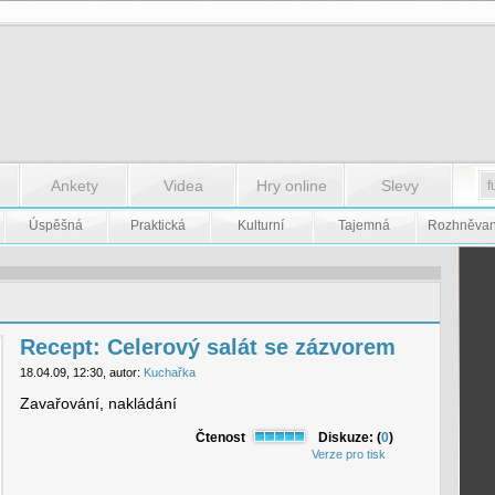
Ankety
Videa
Hry online
Slevy
Úspěšná
Praktická
Kulturní
Tajemná
Rozhněva
Recept: Celerový salát se zázvorem
18.04.09, 12:30, autor:
Kuchařka
Zavařování, nakládání
Čtenost
Diskuze: (
0
)
Verze pro tisk