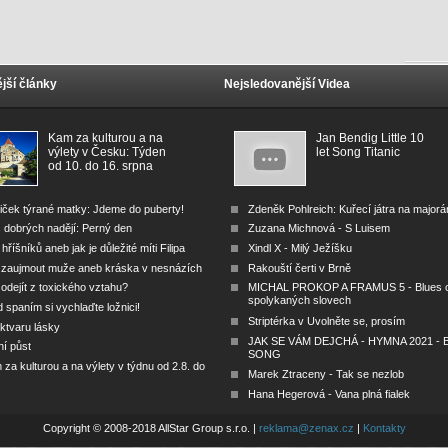
jší články
Nejsledovanější Videa
Kam za kulturou a na
Jan Bendig Little 10
výlety v Česku: Týden
let Song Titanic
od 10. do 16. srpna
iček týrané matky: Jdeme do puberty!
Zdeněk Pohlreich: Kuřecí játra na major
 dobrých nadějí: Perný den
Zuzana Michnová - S Luisem
 hříšníků aneb jak je důležité míti Filipa
Xindl X - Milý Ježíšku
 zaujmout muže aneb kráska v nesnázích
Rakouští čerti v Brně
odejít z toxického vztahu?
MICHAL PROKOP A FRAMUS 5 - Blues 
spolykaných slovech
 spaním si vychlaďte ložnici!
Striptérka v Uvolněte se, prosím
ktvaru lásky
JAK SE VÁM DEJCHÁ - HYMNA 2021 - B
ní půst
SONG
za kulturou a na výlety v týdnu od 2.8. do
Marek Ztraceny - Tak se nezlob
Hana Hegerová - Vana plná fialek
Copyright © 2008-2018 AllStar Group s.r.o. |
reklama@zenax.cz
|
Kontakty