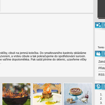
Tento 
stičky, cibuli na jemná kolečka. Do smaltovaného kastrolu skládáme
zvorem, a vrstvu cibule a tak pokračujeme do spotřebování surovin.
še vaříme dopoloměkka. Pak salát plníme do sklenic, uzavřeme víčky
Zalo
.
Příst
RSS:
1.
2.
3.