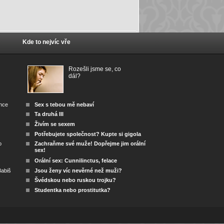
Kde to nejvíc vře
Rozešli jsme se, co
dál?
ánce
Sex s tebou mě nebaví
Ta druhá III
Živím se sexem
Potřebujete společnost? Kupte si gigola
o
Zachraňme své muže! Dopřejme jim orální
sex!
Orální sex: Cunnilinctus, felace
abiš
Jsou ženy víc nevěrné než muži?
Švédskou nebo ruskou trojku?
Studentka nebo prostitutka?