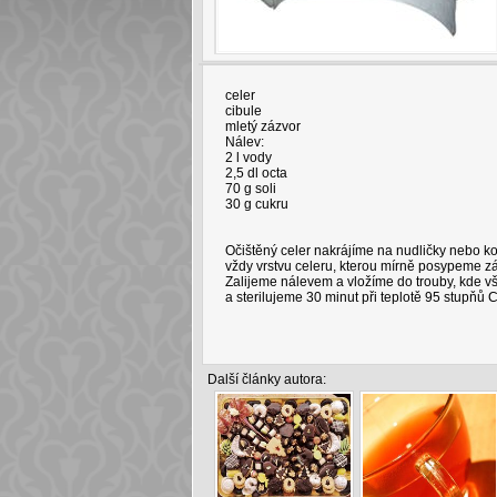
celer
cibule
mletý zázvor
Nálev:
2 l vody
2,5 dl octa
70 g soli
30 g cukru
Očištěný celer nakrájíme na nudličky nebo ko
vždy vrstvu celeru, kterou mírně posypeme zá
Zalijeme nálevem a vložíme do trouby, kde v
a sterilujeme 30 minut při teplotě 95 stupňů C
Další články autora: