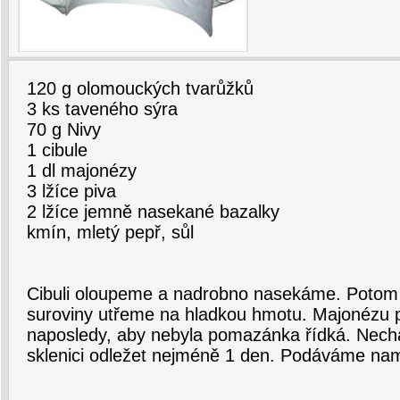
120 g olomouckých tvarůžků
3 ks taveného sýra
70 g Nivy
1 cibule
1 dl majonézy
3 lžíce piva
2 lžíce jemně nasekané bazalky
kmín, mletý pepř, sůl
Cibuli oloupeme a nadrobno nasekáme. Potom
suroviny utřeme na hladkou hmotu. Majonézu 
naposledy, aby nebyla pomazánka řídká. Nec
sklenici odležet nejméně 1 den. Podáváme na