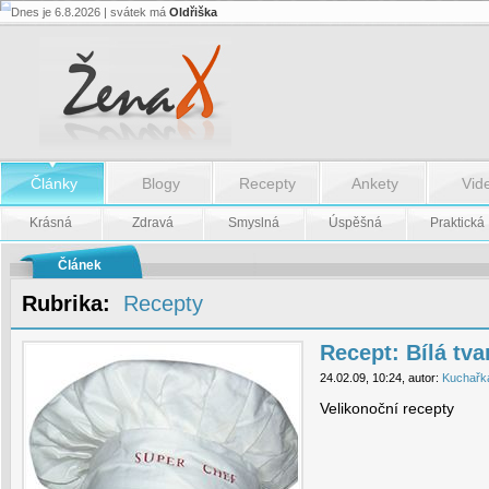
Dnes je 6.8.2026 | svátek má
Oldřiška
Recept:
Bílá
tvarůžková
pomazánka
-
Recept:
Bílá
tvarůžková
pomazánka
Články
Blogy
Recepty
Ankety
Vid
Krásná
Zdravá
Smyslná
Úspěšná
Praktická
Článek
Rubrika:
Recepty
Recept: Bílá tv
24.02.09, 10:24, autor:
Kuchařk
Velikonoční recepty