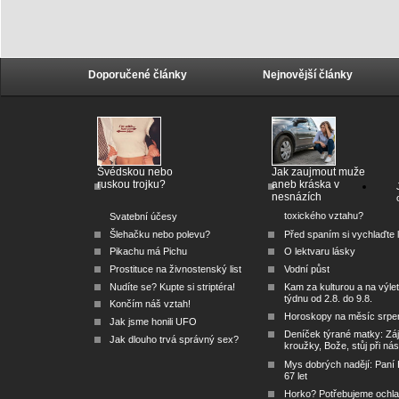
Doporučené články
Nejnovější články
Švédskou nebo
Jak zaujmout muže
ruskou trojku?
aneb kráska v
nesnázích
toxického vztahu?
Svatební účesy
Šlehačku nebo polevu?
Před spaním si vychlaďte l
Pikachu má Pichu
O lektvaru lásky
Prostituce na živnostenský list
Vodní půst
Nudíte se? Kupte si striptéra!
Kam za kulturou a na výlet
týdnu od 2.8. do 9.8.
Končím náš vztah!
Horoskopy na měsíc srpe
Jak jsme honili UFO
Deníček týrané matky: Zá
Jak dlouho trvá správný sex?
kroužky, Bože, stůj při nás
Mys dobrých nadějí: Paní
67 let
Horko? Potřebujeme ochlad