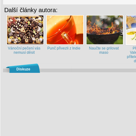
Další články autora:
Vánoční pečení vás
Punč přivezli z Indie
Naučte se grilovat
P
nemusí děsit
maso
Val
příte
d
Diskuze