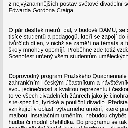
z nejvýznamnějších postav světové divadelní sc
Edwarda Gordona Craiga.
O pár desítek metrů dál, v budově DAMU, se s
tisíce studentů a pedagogů, kteří se zapojí do
tvůrčích dílen, v nichž se zaměří na témata a 
školy mnohdy opomíjí. Proběhne zde totiž vzdě
Scenofest určený všem studentům uměleckých
Doprovodný program Pražského Quadriennale
zahraničním i českým účastníkům a návštěvník
svou jedinečností a kvalitou reprezentují čes
to ve všech divadelních žánrech jako je činohr
site-specific, fyzické a pouliční divadlo. Předs
vznikající v oblasti výtvarného umění, které pr
malbou, instalačním uměním, nebudou chybět 
hudba či módní přehlídka. Do programu se tak 