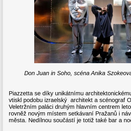
Don Juan in Soho, scéna Anika Szokeová
Piazzetta se díky unikátnímu architektonickém
vtiskl podobu izraelský architekt a scénograf 
Veletržním paláci druhým hlavním centrem let
rovněž novým místem setkávaní Pražanů i náv
města. Nedílnou součástí je totiž také bar a no