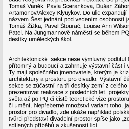
Tomáš Vaněk, Pavla Sceranková, Dušan Záhora
Artamonov/Alexey Klyuykov. Do ulic expandují i
názvem Šest jednání pod vedením osobností ja
Tomáš Žižka, Pavel Štourač, Louise Ann Wilso
Patel. Na Jungmannově náměstí se během PQ p
desítky uměleckých škol.
Architektonické sekce nese výmluvný podtitul 
přítomný a budoucí a zahrnuje výstavní část i
Ty mají společného jmenovatele, kterým je kri
architektury a prostoru pro divadlo. Výstavní čá
sekce se zúčastní na tři desítky zemí z celého
prezentovat realizace z posledních let, projekty,
světa až po PQ či čistě teoretické vize prostor
či umění. Nepřeberné množství variant toho, 
prostor pro divadlo, zde ukáže například polská
tvůrci představí divadelní prostor spíše jako „
sdílených příběhů a zkušeností lidí.