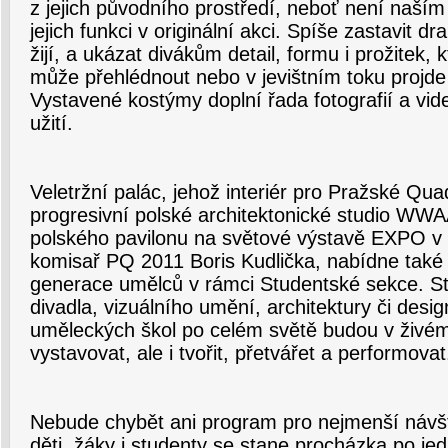
z jejich původního prostředí, neboť není naším
jejich funkci v originální akci. Spíše zastavit 
žijí, a ukázat divákům detail, formu i prožitek, k
může přehlédnout nebo v jevištním toku projde p
Vystavené kostýmy doplní řada fotografií a videí 
užití.
Veletržní palác, jehož interiér pro Pražské Qua
progresivní polské architektonické studio WWAA
polského pavilonu na světové výstavě EXPO v 
komisař PQ 2011 Boris Kudlička, nabídne také 
generace umělců v rámci Studentské sekce. St
divadla, vizuálního umění, architektury či desi
uměleckých škol po celém světě budou v živém
vystavovat, ale i tvořit, přetvářet a performovat
Nebude chybět ani program pro nejmenší návš
děti, žáky i studenty se stane procházka po jed