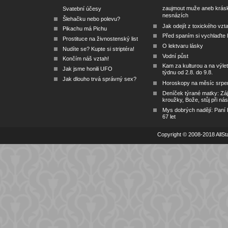
zaujmout muže aneb krás
Svatební účesy
nesnázích
Šlehačku nebo polevu?
Jak odejít z toxického vzt
Pikachu má Pichu
Před spaním si vychlaďte l
Prostituce na živnostenský list
O lektvaru lásky
Nudíte se? Kupte si striptéra!
Vodní půst
Končím náš vztah!
Kam za kulturou a na výlet
Jak jsme honili UFO
týdnu od 2.8. do 9.8.
Jak dlouho trvá správný sex?
Horoskopy na měsíc srpe
Deníček týrané matky: Zá
kroužky, Bože, stůj při nás
Mys dobrých nadějí: Paní
67 let
Copyright © 2008-2018 AllSta