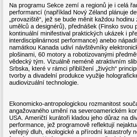
Na programu Sekce zemí a regionů je i celá řa
performancí (například Nový Zéland plánuje de
„provaziště“, jež se bude měnit každou hodin
umělců a designérů), přednášek (Finsko svou p
kontinuální minifestival praktických ukázek i p
interdisciplinárnost performance) anebo nápadit
namátkou Kanada udiví návštěvníky elektroni
plošinami, 60 motory a robotizovanými předměty
vědecký tým. Vizuálně neméně atraktivním slib
Srbska, které v rámci přiblížení „živých“ princ
tvorby a divadelní produkce využije holografic
audiovizuální technologie.
Ekonomicko-antropologickou rozmanitost souča
angažovaného umění na severoamerickém konti
USA. Američtí kurátoři kladou jeho důraz na div
performance, jež programově reflektují nejaktu
veřejný dluh, ekologické a přírodní katastrofy