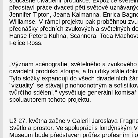
současné divadelní produkce. Expozice světel
představí práce dvaceti pěti světově uznávaný
Jennifer Tipton, Jeana Kalmanna, Enrica Bagnol
Williamse. V rámci projektu pak proběhnou zv
přednášky předních zvukových a světelných de
Hanse Petera Kuhna, Scannera, Toda Machover
Felice Ross.
„Význam scénografie, světelného a zvukového
divadelní produkci stoupá, a to i díky stále do
Tyto složky expandují do všech divadelních žán
´vizuality´ se stávají plnohodnotným a sofisti
tvůrčího sdělení,“ vysvětluje generální komisař 
spoluautorem tohoto projektu.
Už 27. května začne v Galerii Jaroslava Frag
Světlo a prostor. Ve spolupráci s londýnským Vi
Museum bude představen průřez profesním i 