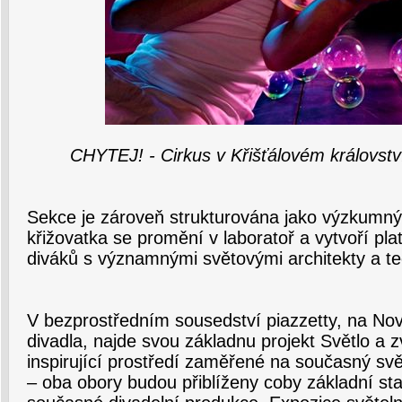
CHYTEJ! - Cirkus v Křišťálovém království
Sekce je zároveň strukturována jako výzkumný
křižovatka se promění v laboratoř a vytvoří pl
diváků s významnými světovými architekty a te
V bezprostředním sousedství piazzetty, na No
divadla, najde svou základnu projekt Světlo a 
inspirující prostředí zaměřené na současný sv
– oba obory budou přiblíženy coby základní s