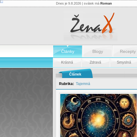
Dnes je 9.8.2026 | svátek má
Roman
Pondělí
8.
prosince
-
Pondělí
8.
prosince
Články
Blogy
Recepty
Krásná
Zdravá
Smyslná
Článek
Rubrika:
Tajemná