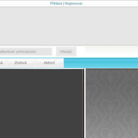
Přihlásit
|
Registrovat
ná
Zlobivá
Aktivní