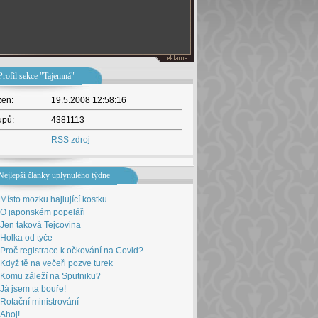
Profil sekce "Tajemná"
žen:
19.5.2008 12:58:16
upů:
4381113
RSS zdroj
Nejlepší články uplynulého týdne
Místo mozku hajlující kostku
O japonském popeláři
Jen taková Tejcovina
Holka od tyče
Proč registrace k očkování na Covid?
Když tě na večeři pozve turek
Komu záleží na Sputniku?
Já jsem ta bouře!
Rotační ministrování
Ahoj!