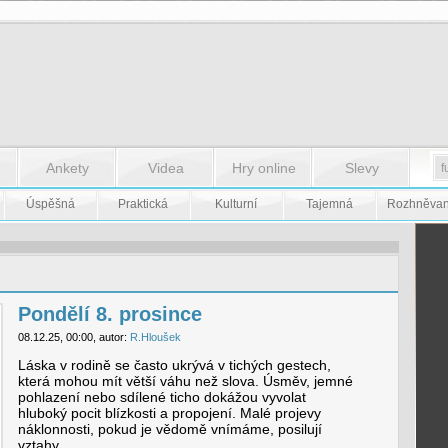
Ankety
Videa
Hry online
Slevy
Úspěšná
Praktická
Kulturní
Tajemná
Rozhněva
Pondělí 8. prosince
08.12.25, 00:00, autor:
R.Hloušek
Láska v rodině se často ukrývá v tichých gestech,
která mohou mít větší váhu než slova. Úsměv, jemné
pohlazení nebo sdílené ticho dokážou vyvolat
hluboký pocit blízkosti a propojení. Malé projevy
náklonnosti, pokud je vědomě vnímáme, posilují
vztahy.