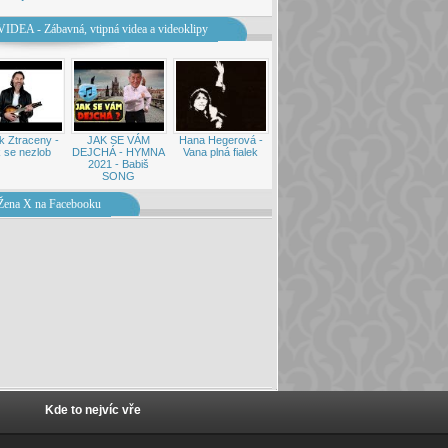
VIDEA - Zábavná, vtipná videa a videoklipy
k Ztraceny -
JAK SE VÁM
Hana Hegerová -
 se nezlob
DEJCHÁ - HYMNA
Vana plná fialek
2021 - Babiš
SONG
Žena X na Facebooku
Kde to nejvíc vře