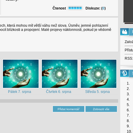
Čtenost
Diskuze: (
0
)
tech, která mohou mít větší váhu než slova. Úsměv, jemné pohlazení
ocit blízkosti a propojení. Malé projevy náklonnosti, pokud je vědomě
Zalo
Příst
RSS:
1.
2.
Pátek 7. srpna
Čtvrtek 6. srpna
Středa 5. srpna
3.
4.
5.
6.
7.
8.
9.
10.