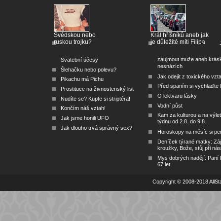
Švédskou nebo
Král hříšníků aneb jak
ruskou trojku?
je důležité míti Filipa
zaujmout muže aneb krás
Svatební účesy
nesnázích
Šlehačku nebo polevu?
Jak odejít z toxického vzt
Pikachu má Pichu
Před spaním si vychlaďte l
Prostituce na živnostenský list
O lektvaru lásky
Nudíte se? Kupte si striptéra!
Vodní půst
Končím náš vztah!
Kam za kulturou a na výlet
Jak jsme honili UFO
týdnu od 2.8. do 9.8.
Jak dlouho trvá správný sex?
Horoskopy na měsíc srpe
Deníček týrané matky: Zá
kroužky, Bože, stůj při nás
Mys dobrých nadějí: Paní
67 let
Copyright © 2008-2018 AllSta