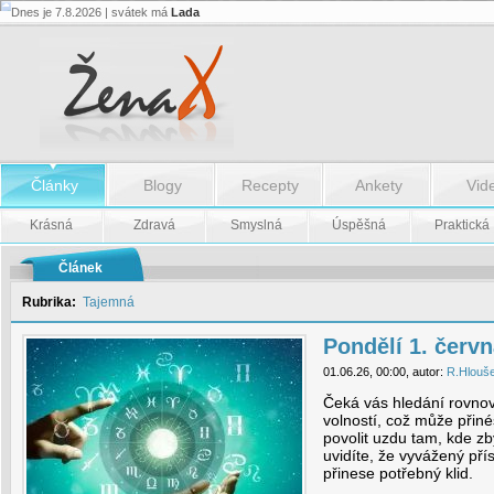
Dnes je 7.8.2026 | svátek má
Lada
Pondělí
1.
června
-
Pondělí
1.
června
Články
Blogy
Recepty
Ankety
Vid
Krásná
Zdravá
Smyslná
Úspěšná
Praktická
Článek
Rubrika:
Tajemná
Pondělí 1. červ
01.06.26, 00:00, autor:
R.Hlouš
Čeká vás hledání rovnov
volností, což může přiné
povolit uzdu tam, kde zby
uvidíte, že vyvážený pří
přinese potřebný klid.