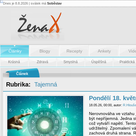
Dnes je 8.8.2026 | svátek má
Soběslav
Pondělí
18.
května
-
Pondělí
18.
května
Články
Blogy
Recepty
Ankety
Vid
Krásná
Zdravá
Smyslná
Úspěšná
Praktická
Článek
Rubrika:
Tajemná
Pondělí 18. kvě
18.05.26, 00:00, autor:
R.Hlouš
Nerovnováha ve vztahu je
být nepříjemná. Jedna st
což vytváří napětí. Tent
udržitelný. Zpomalení v
zachová druhá strana. R