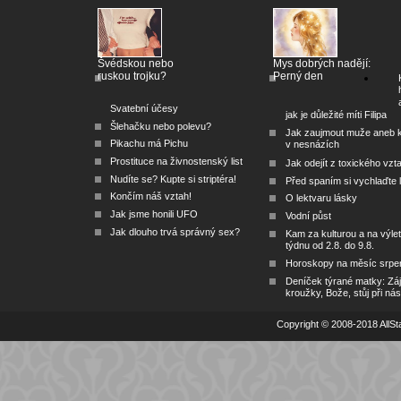
Švédskou nebo
Mys dobrých nadějí:
ruskou trojku?
Perný den
Svatební účesy
jak je důležité míti Filipa
Šlehačku nebo polevu?
Jak zaujmout muže aneb 
Pikachu má Pichu
v nesnázích
Prostituce na živnostenský list
Jak odejít z toxického vzt
Nudíte se? Kupte si striptéra!
Před spaním si vychlaďte l
Končím náš vztah!
O lektvaru lásky
Jak jsme honili UFO
Vodní půst
Jak dlouho trvá správný sex?
Kam za kulturou a na výlet
týdnu od 2.8. do 9.8.
Horoskopy na měsíc srpe
Deníček týrané matky: Zá
kroužky, Bože, stůj při nás
Copyright © 2008-2018 AllSta