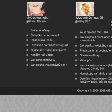
Švédskou nebo
Mys dobrých nadějí:
ruskou trojku?
Perný den
Svatební účesy
jak je důležité míti Filipa
Šlehačku nebo polevu?
Jak zaujmout muže aneb 
Pikachu má Pichu
v nesnázích
Prostituce na živnostenský list
Jak odejít z toxického vzt
Nudíte se? Kupte si striptéra!
Před spaním si vychlaďte l
Končím náš vztah!
O lektvaru lásky
Jak jsme honili UFO
Vodní půst
Jak dlouho trvá správný sex?
Kam za kulturou a na výlet
týdnu od 2.8. do 9.8.
Horoskopy na měsíc srpe
Deníček týrané matky: Zá
kroužky, Bože, stůj při nás
Copyright © 2008-2018 AllSta