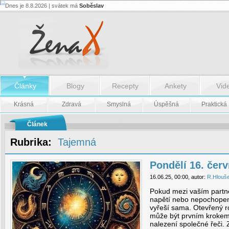
Dnes je 8.8.2026 | svátek má
Soběslav
Pondělí
16.
června
-
Pondělí
16.
června
Články
Blogy
Recepty
Ankety
Vid
Krásná
Zdravá
Smyslná
Úspěšná
Praktická
Článek
Rubrika:
Tajemná
Pondělí 16. čer
16.06.25, 00:00, autor:
R.Hlouš
Pokud mezi vaším partn
napětí nebo nepochopení
vyřeší sama. Otevřený ro
může být prvním kroke
nalezení společné řeči.