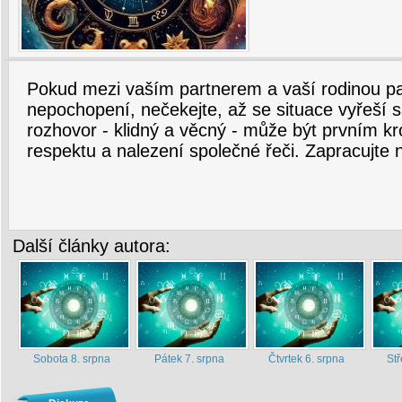
Pokud mezi vaším partnerem a vaší rodinou p
nepochopení, nečekejte, až se situace vyřeší
rozhovor - klidný a věcný - může být prvním
respektu a nalezení společné řeči. Zapracujte
Další články autora:
Sobota 8. srpna
Pátek 7. srpna
Čtvrtek 6. srpna
Stř