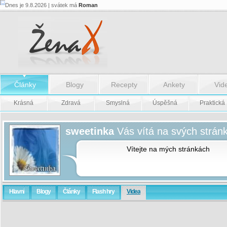
Dnes je 9.8.2026 | svátek má
Roman
Články
Blogy
Recepty
Ankety
Vid
Krásná
Zdravá
Smyslná
Úspěšná
Praktická
sweetinka
Vás vítá na svých strán
Vítejte na mých stránkách
Hlavní
Blogy
Články
Flash hry
Videa