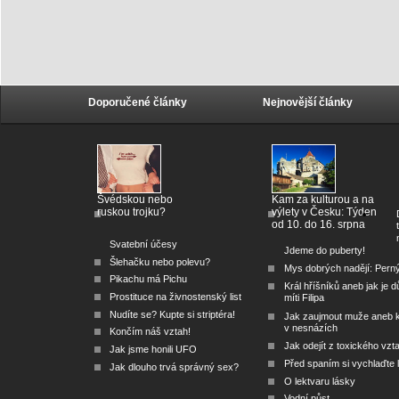
Doporučené články
Nejnovější články
Švédskou nebo
Kam za kulturou a na
ruskou trojku?
výlety v Česku: Týden
od 10. do 16. srpna
Svatební účesy
Jdeme do puberty!
Šlehačku nebo polevu?
Mys dobrých nadějí: Pern
Pikachu má Pichu
Král hříšníků aneb jak je dů
Prostituce na živnostenský list
míti Filipa
Nudíte se? Kupte si striptéra!
Jak zaujmout muže aneb 
v nesnázích
Končím náš vztah!
Jak odejít z toxického vzt
Jak jsme honili UFO
Před spaním si vychlaďte l
Jak dlouho trvá správný sex?
O lektvaru lásky
Vodní půst