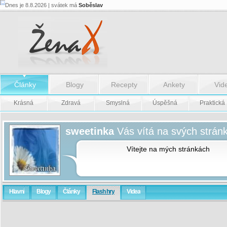
Dnes je 8.8.2026 | svátek má
Soběslav
Články
Blogy
Recepty
Ankety
Vid
Krásná
Zdravá
Smyslná
Úspěšná
Praktická
sweetinka
Vás vítá na svých strán
Vítejte na mých stránkách
Hlavní
Blogy
Články
Flash hry
Videa