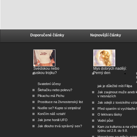
Doporučené články
Nejnovější články
Švédskou nebo
Mys dobrých nadějí:
ruskou trojku?
Perný den
Svatební účesy
jak je důležité míti Filipa
Šlehačku nebo polevu?
Jak zaujmout muže aneb 
Pikachu má Pichu
v nesnázích
Prostituce na živnostenský list
Jak odejít z toxického vzt
Nudíte se? Kupte si striptéra!
Před spaním si vychlaďte l
Končím náš vztah!
O lektvaru lásky
Jak jsme honili UFO
Vodní půst
Jak dlouho trvá správný sex?
Kam za kulturou a na výlet
týdnu od 2.8. do 9.8.
Horoskopy na měsíc srpe