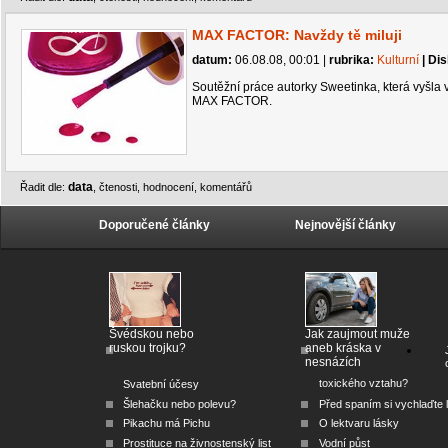
MAX FACTOR: Navždy tě miluji
datum:
06.08.08, 00:01
|
rubrika:
Kulturní
| Dis
Soutěžní práce autorky Sweetinka, která vyšla 
MAX FACTOR.
data
Řadit dle:
,
čtenosti
,
hodnocení
,
komentářů
Doporučené články
Nejnovější články
Švédskou nebo
Jak zaujmout muže
ruskou trojku?
aneb kráska v
nesnázích
toxického vztahu?
Svatební účesy
Šlehačku nebo polevu?
Před spaním si vychlaďte l
Pikachu má Pichu
O lektvaru lásky
Prostituce na živnostenský list
Vodní půst