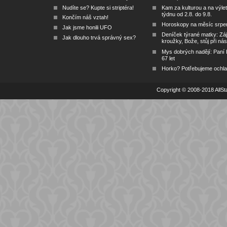
Nudíte se? Kupte si striptéra!
Kam za kulturou a na výlet
týdnu od 2.8. do 9.8.
Končím náš vztah!
Horoskopy na měsíc srpe
Jak jsme honili UFO
Deníček týrané matky: Zá
Jak dlouho trvá správný sex?
kroužky, Bože, stůj při nás
Mys dobrých nadějí: Paní
67 let
Horko? Potřebujeme ochlad
Copyright © 2008-2018 AllSta