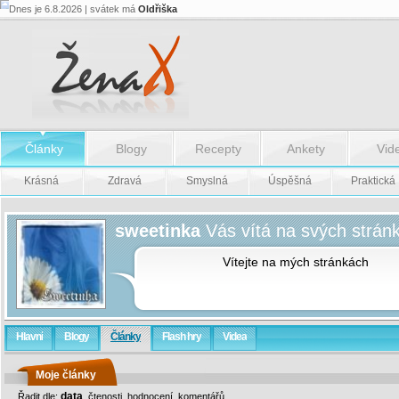
Dnes je 6.8.2026 | svátek má
Oldřiška
Články
Blogy
Recepty
Ankety
Vid
Krásná
Zdravá
Smyslná
Úspěšná
Praktická
sweetinka
Vás vítá na svých strán
Vítejte na mých stránkách
Hlavní
Blogy
Články
Flash hry
Videa
Moje články
data
Řadit dle:
,
čtenosti
,
hodnocení
,
komentářů