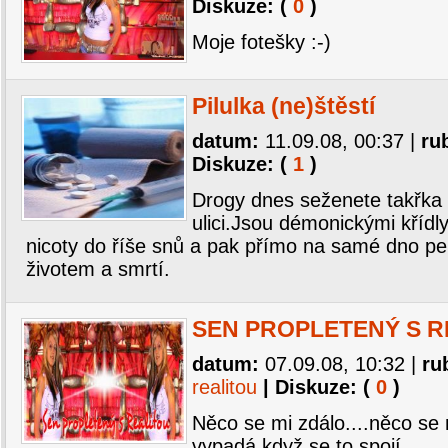
Diskuze: (
0
)
Moje fotešky :-)
Pilulka (ne)štěstí
datum:
11.09.08, 00:37
|
ru
Diskuze: (
1
)
Drogy dnes seženete takřka 
ulici.Jsou démonickými křídl
nicoty do říše snů a pak přímo na samé dno pe
životem a smrtí.
SEN PROPLETENÝ S R
datum:
07.09.08, 10:32
|
ru
realitou
| Diskuze: (
0
)
Něco se mi zdálo....něco se m
vypadá,když se to spojí.