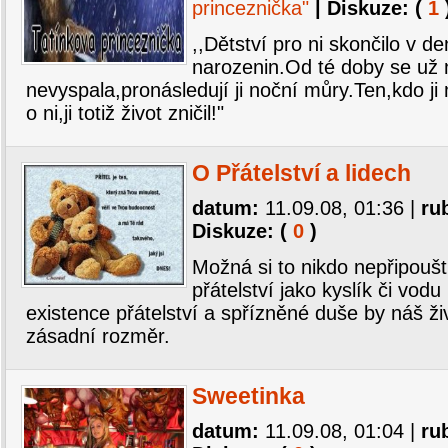
princeznička"
| Diskuze: (
1
,,Dětství pro ni skončilo v d
narozenin.Od té doby se už n
nevyspala,pronásledují ji noční můry.Ten,kdo ji
o ni,ji totiž život zničil!"
O Přátelství a lidech
datum:
11.09.08, 01:36
|
ru
Diskuze: (
0
)
Možná si to nikdo nepřipouš
přátelství jako kyslík či vodu
existence přátelství a spřízněné duše by náš živ
zásadní rozměr.
Sweetinka
datum:
11.09.08, 01:04
|
ru