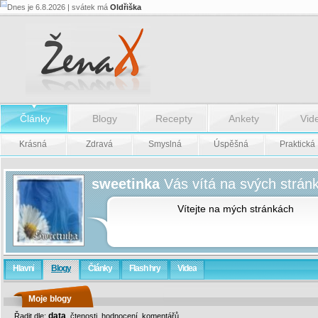
Dnes je 6.8.2026 | svátek má
Oldřiška
Články
Blogy
Recepty
Ankety
Vid
Krásná
Zdravá
Smyslná
Úspěšná
Praktická
sweetinka
Vás vítá na svých strán
Vítejte na mých stránkách
Hlavní
Blogy
Články
Flash hry
Videa
Moje blogy
data
Řadit dle:
,
čtenosti
,
hodnocení
,
komentářů