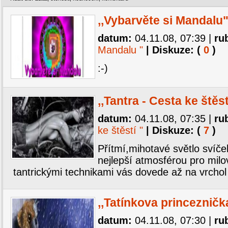
,,Vybarvěte si Mandalu
datum:
04.11.08, 07:39
|
ru
Mandalu "
| Diskuze: (
0
)
:-)
,,Tantra - Cesta ke štěst
datum:
04.11.08, 07:35
|
ru
ke štěstí "
| Diskuze: (
7
)
Přítmí,mihotavé světlo svíče
nejlepší atmosférou pro milo
tantrickými technikami vás dovede až na vrchol
,,Tatínkova princezničk
datum:
04.11.08, 07:30
|
ru