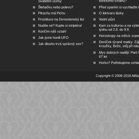
toxického vztahu?
Svatební účesy
Šlehačku nebo polevu?
Před spaním si vychlaďte l
Pikachu má Pichu
O lektvaru lásky
Prostituce na živnostenský list
Vodní půst
Nudíte se? Kupte si striptéra!
Kam za kulturou a na výlet
týdnu od 2.8. do 9.8.
Končím náš vztah!
Horoskopy na měsíc srpe
Jak jsme honili UFO
Deníček týrané matky: Zá
Jak dlouho trvá správný sex?
kroužky, Bože, stůj při nás
Mys dobrých nadějí: Paní
67 let
Horko? Potřebujeme ochlad
Copyright © 2008-2018 AllSta