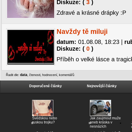
Diskuze: (
3
)
Zdravé a krásné drápky :P
Navždy tě miluji
datum:
01.08.08, 18:23
|
ru
Diskuze: (
0
)
Příběh o velké lásce a tragi
data
Řadit dle:
,
čtenosti
,
hodnocení
,
komentářů
Doporučené články
Nejnovější články
Švédskou nebo
Jak zaujmout muže
ruskou trojku?
aneb kráska v
nesnázích