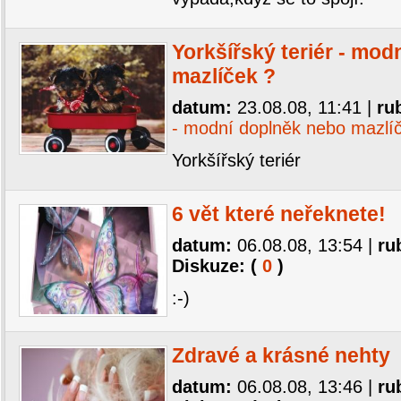
Yorkšířský teriér - mo
mazlíček ?
datum:
23.08.08, 11:41
|
ru
- modní doplněk nebo mazlí
Yorkšířský teriér
6 vět které neřeknete!
datum:
06.08.08, 13:54
|
ru
Diskuze: (
0
)
:-)
Zdravé a krásné nehty
datum:
06.08.08, 13:46
|
ru