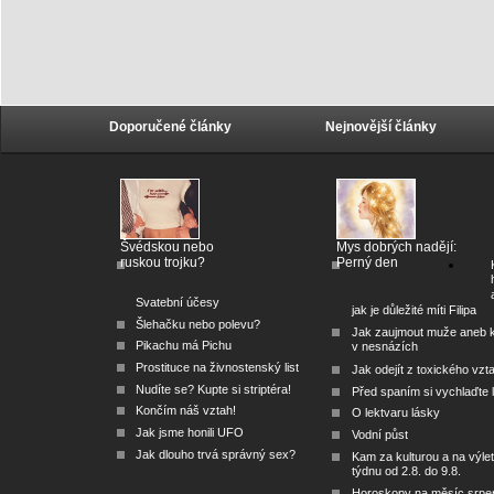
Doporučené články
Nejnovější články
Švédskou nebo
Mys dobrých nadějí:
ruskou trojku?
Perný den
Svatební účesy
jak je důležité míti Filipa
Šlehačku nebo polevu?
Jak zaujmout muže aneb 
Pikachu má Pichu
v nesnázích
Prostituce na živnostenský list
Jak odejít z toxického vzt
Nudíte se? Kupte si striptéra!
Před spaním si vychlaďte l
Končím náš vztah!
O lektvaru lásky
Jak jsme honili UFO
Vodní půst
Jak dlouho trvá správný sex?
Kam za kulturou a na výlet
týdnu od 2.8. do 9.8.
Horoskopy na měsíc srpe