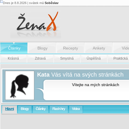
Dnes je 8.8.2026 | svátek má
Soběslav
Články
Blogy
Recepty
Ankety
Vid
Krásná
Zdravá
Smyslná
Úspěšná
Praktická
Kata
Vás vítá na svých stránkách
Vítejte na mých stránkách
Hlavní
Blogy
Články
Flash hry
Videa