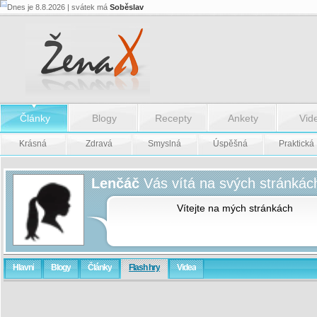
Dnes je 8.8.2026 | svátek má
Soběslav
Články
Blogy
Recepty
Ankety
Vid
Krásná
Zdravá
Smyslná
Úspěšná
Praktická
Lenčáč
Vás vítá na svých stránkác
Vítejte na mých stránkách
Hlavní
Blogy
Články
Flash hry
Videa