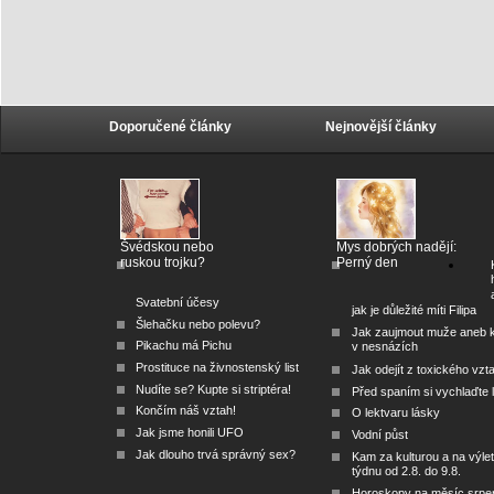
Doporučené články
Nejnovější články
Švédskou nebo
Mys dobrých nadějí:
ruskou trojku?
Perný den
Svatební účesy
jak je důležité míti Filipa
Šlehačku nebo polevu?
Jak zaujmout muže aneb 
Pikachu má Pichu
v nesnázích
Prostituce na živnostenský list
Jak odejít z toxického vzt
Nudíte se? Kupte si striptéra!
Před spaním si vychlaďte l
Končím náš vztah!
O lektvaru lásky
Jak jsme honili UFO
Vodní půst
Jak dlouho trvá správný sex?
Kam za kulturou a na výlet
týdnu od 2.8. do 9.8.
Horoskopy na měsíc srpe