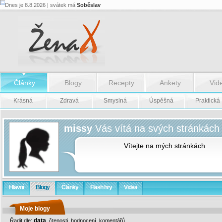
Dnes je 8.8.2026 | svátek má
Soběslav
Články
Blogy
Recepty
Ankety
Vid
Krásná
Zdravá
Smyslná
Úspěšná
Praktická
missy
Vás vítá na svých stránkách
Vítejte na mých stránkách
Hlavní
Blogy
Články
Flash hry
Videa
Moje blogy
data
Řadit dle:
,
čtenosti
,
hodnocení
,
komentářů