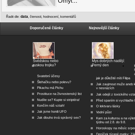
Omyl...
data
Řadit dle:
,
čtenosti
,
hodnocení
,
komentářů
Doporučené články
Nejnovější články
Švédskou nebo
Mys dobrých nadějí:
ruskou trojku?
Perný den
Svatební účesy
jak je důležité míti Filipa
Šlehačku nebo polevu?
Jak zaujmout muže aneb 
Pikachu má Pichu
v nesnázích
Prostituce na živnostenský list
Jak odejít z toxického vzt
Nudíte se? Kupte si striptéra!
Před spaním si vychlaďte l
Končím náš vztah!
O lektvaru lásky
Jak jsme honili UFO
Vodní půst
Jak dlouho trvá správný sex?
Kam za kulturou a na výlet
týdnu od 2.8. do 9.8.
Horoskopy na měsíc srpe
Deníček týrané matky: Zá