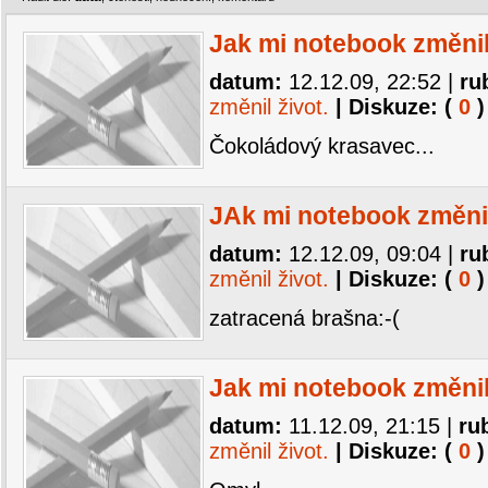
Jak mi notebook změnil
datum:
12.12.09, 22:52
|
ru
změnil život.
| Diskuze: (
0
)
Čokoládový krasavec...
JAk mi notebook změnil
datum:
12.12.09, 09:04
|
ru
změnil život.
| Diskuze: (
0
)
zatracená brašna:-(
Jak mi notebook změnil
datum:
11.12.09, 21:15
|
ru
změnil život.
| Diskuze: (
0
)