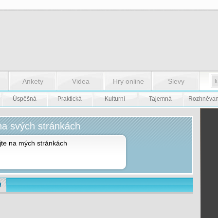
Ankety
Videa
Hry online
Slevy
Úspěšná
Praktická
Kulturní
Tajemná
Rozhněva
na svých stránkách
ejte na mých stránkách
a