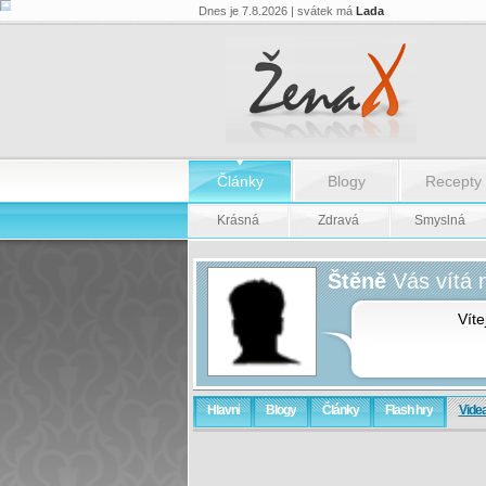
Dnes je 7.8.2026 | svátek má
Lada
Články
Blogy
Recepty
Krásná
Zdravá
Smyslná
Štěně
Vás vítá 
Vít
Hlavní
Blogy
Články
Flash hry
Vide