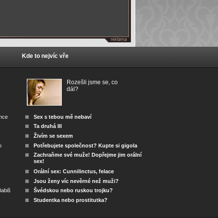
Kde to nejvíc vře
Rozešli jsme se, co
dál?
ánce
Sex s tebou mě nebaví
Ta druhá III
Živím se sexem
o
Potřebujete společnost? Kupte si gigola
Zachraňme své muže! Dopřejme jim orální
sex!
Orální sex: Cunnilinctus, felace
Jsou ženy víc nevěrné než muži?
abiš
Švédskou nebo ruskou trojku?
Studentka nebo prostitutka?