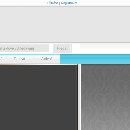
Přihlásit
|
Registrovat
ná
Zlobivá
Aktivní