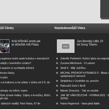
jší články
Nejsledovanější Videa
Král hříšníků aneb jak
Jan Bendig Little 10
je důležité míti Filipa
let Song Titanic
 zaujmout muže aneb kráska v nesnázích
Zdeněk Pohlreich: Kuřecí játra na major
odejít z toxického vztahu?
Zuzana Michnová - S Luisem
 spaním si vychlaďte ložnici!
Xindl X - Milý Ježíšku
ktvaru lásky
MICHAL PROKOP A FRAMUS 5 - Blues 
spolykaných slovech
ní půst
Striptérka v Uvolněte se, prosím
za kulturou a na výlety v týdnu od 2.8. do
Rakouští čerti v Brně
oskopy na měsíc srpen
Marek Ztraceny - Tak se nezlob
íček týrané matky: Zájmy a kroužky, Bože,
JAK SE VÁM DEJCHÁ - HYMNA 2021 - B
 při nás
SONG
dobrých nadějí: Paní Hana, 67 let
Hana Hegerová - Vana plná fialek