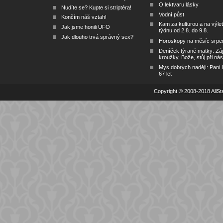
O lektvaru lásky
Nudíte se? Kupte si striptéra!
Vodní půst
Končím náš vztah!
Kam za kulturou a na výlet
Jak jsme honili UFO
týdnu od 2.8. do 9.8.
Jak dlouho trvá správný sex?
Horoskopy na měsíc srpe
Deníček týrané matky: Zá
kroužky, Bože, stůj při nás
Mys dobrých nadějí: Paní
67 let
Copyright © 2008-2018 AllSta