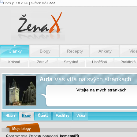
Dnes je 7.8.2026 | svátek má
Lada
Články
Blogy
Recepty
Ankety
Vid
Krásná
Zdravá
Smyslná
Úspěšná
Praktická
Aida
Vás vítá na svých stránkách
Vítejte na mých stránkách
Hlavní
Blogy
Články
Flash hry
Videa
Moje blogy
komentářů
Řadit dle:
data
,
čtenosti
,
hodnocení
,