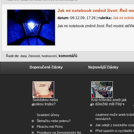
Jak mi notebook změnil život: Řeč m
datum:
09.12.09, 17:26
|
rubrika:
Jak mi noteb
Jak mi notebook změnil život: Řeč modré skříň
komentářů
Řadit dle:
data
,
čtenosti
,
hodnocení
,
Doporučené články
Nejnovější články
Švédskou nebo
Král hříšníků aneb jak
ruskou trojku?
je důležité míti Filipa
zaujmout muže aneb krás
Svatební účesy
nesnázích
Šlehačku nebo polevu?
Jak odejít z toxického vzt
Pikachu má Pichu
Před spaním si vychlaďte l
Prostituce na živnostenský list