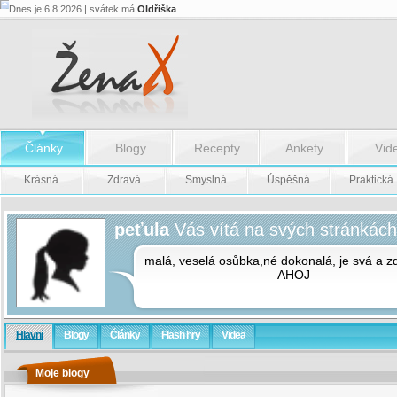
Dnes je 6.8.2026 | svátek má
Oldřiška
Články
Blogy
Recepty
Ankety
Vid
Krásná
Zdravá
Smyslná
Úspěšná
Praktická
peťula
Vás vítá na svých stránkách
malá, veselá osůbka,né dokonalá, je svá a zd
AHOJ
Hlavní
Blogy
Články
Flash hry
Videa
Moje blogy