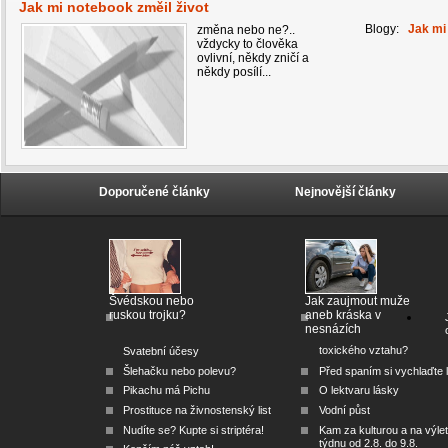
Jak mi notebook změil život
Blogy:
Jak mi
změna nebo ne?..
vždycky to člověka
ovlivní, někdy zničí a
někdy posílí...
Doporučené články
Nejnovější články
Švédskou nebo
Jak zaujmout muže
ruskou trojku?
aneb kráska v
nesnázích
toxického vztahu?
Svatební účesy
Šlehačku nebo polevu?
Před spaním si vychlaďte l
Pikachu má Pichu
O lektvaru lásky
Prostituce na živnostenský list
Vodní půst
Nudíte se? Kupte si striptéra!
Kam za kulturou a na výlet
týdnu od 2.8. do 9.8.