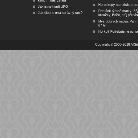
Končím náš vztah!
Horoskopy na měsíc srpe
Jak jsme honili UFO
Deníček týrané matky: Zá
Jak dlouho trvá správný sex?
kroužky, Bože, stůj při nás
Mys dobrých nadějí: Paní
67 let
Horko? Potřebujeme ochlad
Copyright © 2008-2018 AllSta