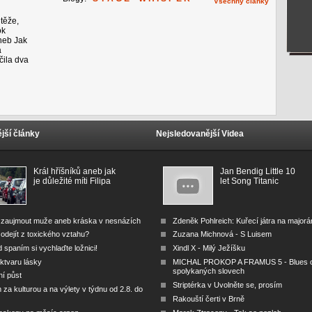
Všechny články
těže,
ok
neb Jak
a
čila dva
jší články
Nejsledovanější Videa
Král hříšníků aneb jak
Jan Bendig Little 10
je důležité míti Filipa
let Song Titanic
 zaujmout muže aneb kráska v nesnázích
Zdeněk Pohlreich: Kuřecí játra na major
odejít z toxického vztahu?
Zuzana Michnová - S Luisem
 spaním si vychlaďte ložnici!
Xindl X - Milý Ježíšku
ktvaru lásky
MICHAL PROKOP A FRAMUS 5 - Blues 
spolykaných slovech
ní půst
Striptérka v Uvolněte se, prosím
za kulturou a na výlety v týdnu od 2.8. do
Rakouští čerti v Brně