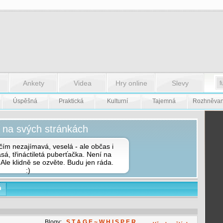
Ankety
Videa
Hry online
Slevy
Úspěšná
Praktická
Kulturní
Tajemná
Rozhněva
 na svých stránkách
čím nezajímavá, veselá - ale občas i
sá, třináctiletá puberťačka. Není na
 Ale klidně se ozvěte. Budu jen ráda.
:)
a
Blogy:
S T A G E ~ W H I S P E R