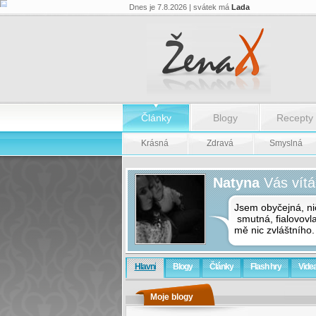
Dnes je 7.8.2026 | svátek má
Lada
Články
Blogy
Recepty
Krásná
Zdravá
Smyslná
Natyna
Vás vítá
Jsem obyčejná, ni
smutná, fialovovla
mě nic zvláštního.
Hlavní
Blogy
Články
Flash hry
Vide
Moje blogy