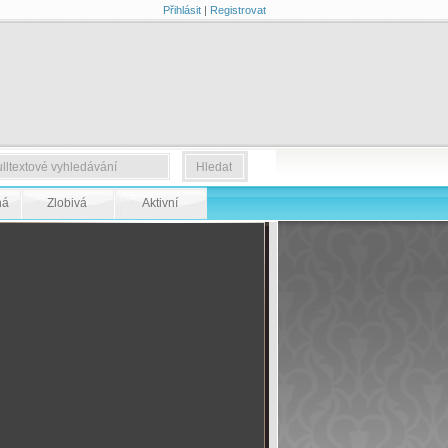
Přihlásit
|
Registrovat
ná
Zlobivá
Aktivní