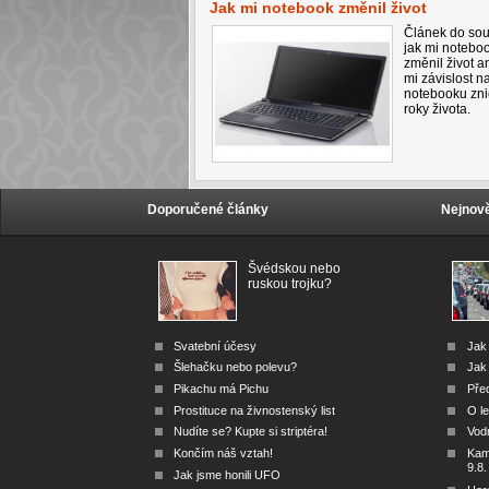
Jak mi notebook změnil život
Článek do sou
jak mi notebo
změnil život a
mi závislost n
notebooku zni
roky života.
Doporučené články
Nejnově
Švédskou nebo
ruskou trojku?
Svatební účesy
Jak
Šlehačku nebo polevu?
Jak 
Pikachu má Pichu
Před
Prostituce na živnostenský list
O le
Nudíte se? Kupte si striptéra!
Vod
Končím náš vztah!
Kam 
9.8.
Jak jsme honili UFO