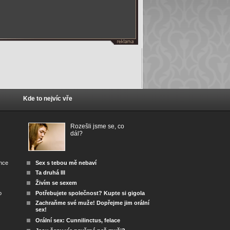
Kde to nejvíc vře
Rozešli jsme se, co
dál?
ánce
Sex s tebou mě nebaví
Ta druhá III
Živím se sexem
o
Potřebujete společnost? Kupte si gigola
Zachraňme své muže! Dopřejme jim orální
sex!
Orální sex: Cunnilinctus, felace