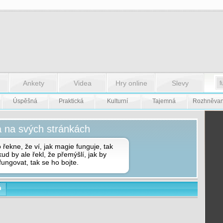
Ankety
Videa
Hry online
Slevy
Úspěšná
Praktická
Kulturní
Tajemná
Rozhněva
á na svých stránkách
ekne, že ví, jak magie funguje, tak
d by ale řekl, že přemýšlí, jak by
ungovat, tak se ho bojte.
a