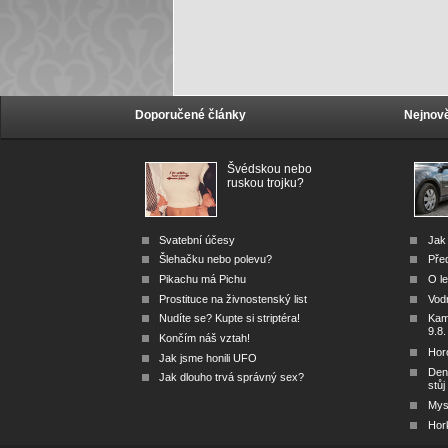
Doporučené články
Nejnově
Švédskou nebo
ruskou trojku?
Svatební účesy
Jak 
Šlehačku nebo polevu?
Před
Pikachu má Pichu
O le
Prostituce na živnostenský list
Vod
Nudíte se? Kupte si striptéra!
Kam 
9.8.
Končím náš vztah!
Hor
Jak jsme honili UFO
Den
Jak dlouho trvá správný sex?
stůj
Mys 
Hor