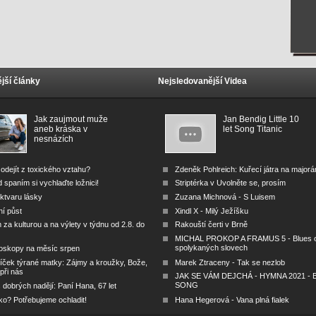
jší články
Nejsledovanější Videa
Jak zaujmout muže
Jan Bendig Little 10
aneb kráska v
let Song Titanic
nesnázích
odejít z toxického vztahu?
Zdeněk Pohlreich: Kuřecí játra na major
 spaním si vychlaďte ložnici!
Striptérka v Uvolněte se, prosím
ktvaru lásky
Zuzana Michnová - S Luisem
ní půst
Xindl X - Milý Ježíšku
za kulturou a na výlety v týdnu od 2.8. do
Rakouští čerti v Brně
MICHAL PROKOP A FRAMUS 5 - Blues 
spolykaných slovech
oskopy na měsíc srpen
íček týrané matky: Zájmy a kroužky, Bože,
Marek Ztraceny - Tak se nezlob
 při nás
JAK SE VÁM DEJCHÁ - HYMNA 2021 - B
SONG
dobrých nadějí: Paní Hana, 67 let
ko? Potřebujeme ochladit!
Hana Hegerová - Vana plná fialek