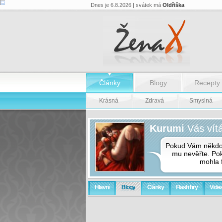
Dnes je 6.8.2026 | svátek má
Oldřiška
Články
Blogy
Recepty
Krásná
Zdravá
Smyslná
Kurumi
Vás vít
Pokud Vám někdo ř
mu nevěřte. Poku
mohla f
Hlavní
Blogy
Články
Flash hry
Vide