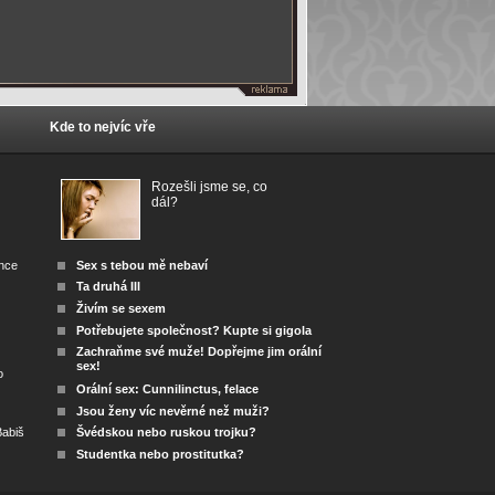
Kde to nejvíc vře
Rozešli jsme se, co
dál?
ánce
Sex s tebou mě nebaví
Ta druhá III
Živím se sexem
Potřebujete společnost? Kupte si gigola
Zachraňme své muže! Dopřejme jim orální
sex!
o
Orální sex: Cunnilinctus, felace
Jsou ženy víc nevěrné než muži?
abiš
Švédskou nebo ruskou trojku?
Studentka nebo prostitutka?