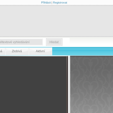
Přihlásit
|
Registrovat
ná
Zlobivá
Aktivní