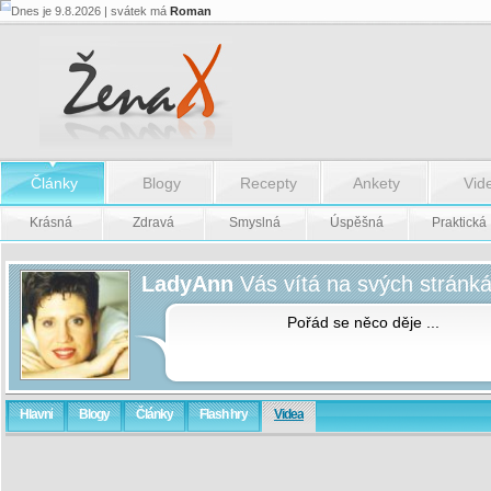
Dnes je 9.8.2026 | svátek má
Roman
Články
Blogy
Recepty
Ankety
Vid
Krásná
Zdravá
Smyslná
Úspěšná
Praktická
LadyAnn
Vás vítá na svých stránk
Pořád se něco děje ...
Hlavní
Blogy
Články
Flash hry
Videa