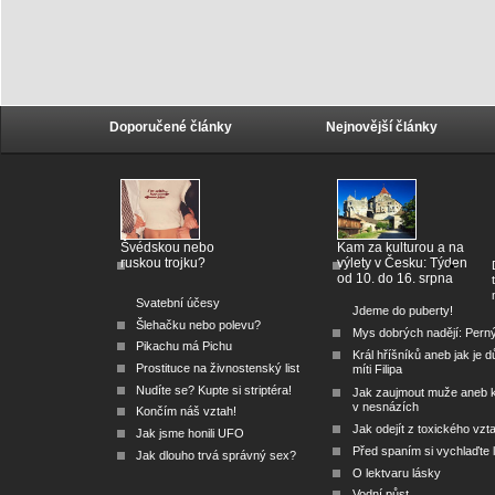
Doporučené články
Nejnovější články
Švédskou nebo
Kam za kulturou a na
ruskou trojku?
výlety v Česku: Týden
od 10. do 16. srpna
Svatební účesy
Jdeme do puberty!
Šlehačku nebo polevu?
Mys dobrých nadějí: Pern
Pikachu má Pichu
Král hříšníků aneb jak je dů
Prostituce na živnostenský list
míti Filipa
Nudíte se? Kupte si striptéra!
Jak zaujmout muže aneb 
v nesnázích
Končím náš vztah!
Jak odejít z toxického vzt
Jak jsme honili UFO
Před spaním si vychlaďte l
Jak dlouho trvá správný sex?
O lektvaru lásky
Vodní půst