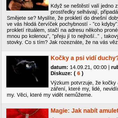
Když se neštěstí valí jedno
prostředky selhávají, připadá
Smějete se? Myslíte, že prokletí do dnešní dob
ve vás hlodá červíček pochybností - "co kdyby
prokletí rituálem, stačí na adresu někoho pronés
mnou po kolenou", "přeju jí to nejhoší.." , tako
stovky. Co s tím? Jak rozeznáte, že na vás věz
Kočky a psi vidí duchy
datum:
14.09.21, 00:00
|
ru
Diskuze: (
6
)
Výzkum potvrzuje, že kočky a
záření, které my, lidé, nevid
my. Věci, které my vidět nemůžeme.
Magie: Jak nabít amule