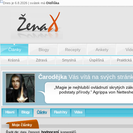
Dnes je 6.8.2026 | svátek má
Oldřiška
Články
Blogy
Recepty
Ankety
Vid
Krásná
Zdravá
Smyslná
Úspěšná
Praktická
Čarodějka
Vás vítá na svých strán
„Magie je nejhlubší ovládnutí skrytých zá
podstaty přírody.“ Agrippa von Nettesh
Hlavní
Blogy
Články
Flash hry
Videa
Moje články
hodnocení
Řadit dle:
data
,
čtenosti
,
,
komentářů