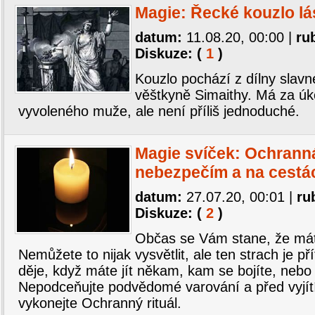
Magie: Řecké kouzlo l
datum:
11.08.20, 00:00
|
ru
Diskuze: (
1
)
Kouzlo pochází z dílny slavn
věštkyně Simaithy. Má za úk
vyvoleného muže, ale není příliš jednoduché.
Magie svíček: Ochranná
nebezpečím a na cestá
datum:
27.07.20, 00:01
|
ru
Diskuze: (
2
)
Občas se Vám stane, že mát
Nemůžete to nijak vysvětlit, ale ten strach je p
děje, když máte jít někam, kam se bojíte, nebo
Nepodceňujte podvědomé varování a před vyjí
vykonejte Ochranný rituál.