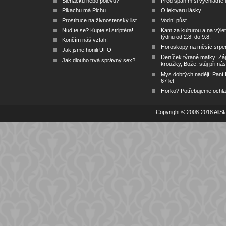
Šlehačku nebo polevu?
Před spaním si vychlaďte l
Pikachu má Pichu
O lektvaru lásky
Prostituce na živnostenský list
Vodní půst
Nudíte se? Kupte si striptéra!
Kam za kulturou a na výlet
týdnu od 2.8. do 9.8.
Končím náš vztah!
Horoskopy na měsíc srpe
Jak jsme honili UFO
Deníček týrané matky: Zá
Jak dlouho trvá správný sex?
kroužky, Bože, stůj při nás
Mys dobrých nadějí: Paní
67 let
Horko? Potřebujeme ochlad
Copyright © 2008-2018 AllSta