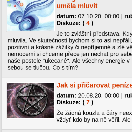
uměla mluvit
datum:
07.10.20, 00:00
|
ru
Diskuze: (
4
)
Je to zvláštní představa. Kd
mluvila. Ve skutečnosti bychom si to asi nepřáli
pozitivní a krásné zážitky či nepříjemné a zlé v
nemocemi si chceme přece jen nechat pro sebe
naše postele "ukecané". Ale všechny energie v 
sebou se tlučou. Co s tím?
Jak si přičarovat peníz
datum:
20.08.20, 00:00
|
ru
Diskuze: (
7
)
Že žádná kouzla a čáry neex
vždyť kdo by na ně věřil. Ale 