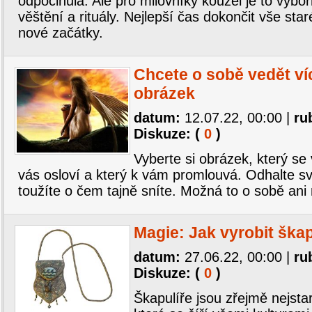
odpočinula. Ale pro milovníky kouzel je to výbo
věštění a rituály. Nejlepší čas dokončit vše star
nové začátky.
Chcete o sobě vedět ví
obrázek
datum:
12.07.22, 00:00
|
ru
Diskuze: (
0
)
Vyberte si obrázek, který se 
vás osloví a který k vám promlouvá. Odhalte s
toužíte o čem tajně sníte. Možná to o sobě ani n
Magie: Jak vyrobit škap
datum:
27.06.22, 00:00
|
ru
Diskuze: (
0
)
Škapulíře jsou zřejmě nejst