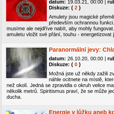
datum:
19.03.21, 00:00
|
ru
Diskuze: (
2
)
Amulety jsou magické přeměty
především ochrannou funkci
musíme ale nejdříve nabít, aby mohly fungova
amuletu vložit své přání, touhu - energetizovat j
Paranormální jevy: Chl
datum:
26.10.20, 00:00
|
ru
Diskuze: (
0
)
Možná jste už někdy zažili zv
náhle ocitnete na místě, kter
než okolí. Jedná se zpravidla o okruh velice ma
několik metrů. Spiritismus praví, že se může je
ducha.
Energie v lůžku aneb k