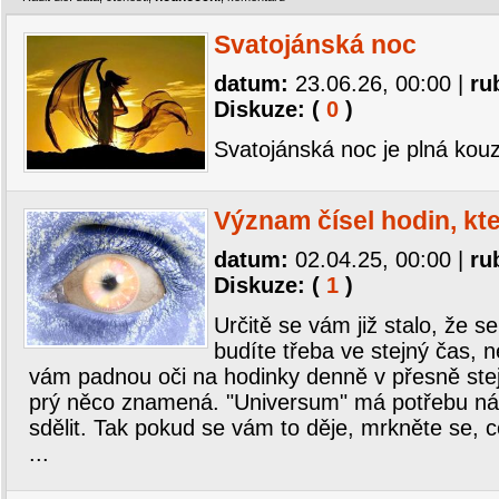
Svatojánská noc
datum:
23.06.26, 00:00
|
ru
Diskuze: (
0
)
Svatojánská noc je plná kouz
Význam čísel hodin, kte
datum:
02.04.25, 00:00
|
ru
Diskuze: (
1
)
Určitě se vám již stalo, že s
budíte třeba ve stejný čas, n
vám padnou oči na hodinky denně v přesně ste
prý něco znamená. "Universum" má potřebu ná
sdělit. Tak pokud se vám to děje, mrkněte se, c
...