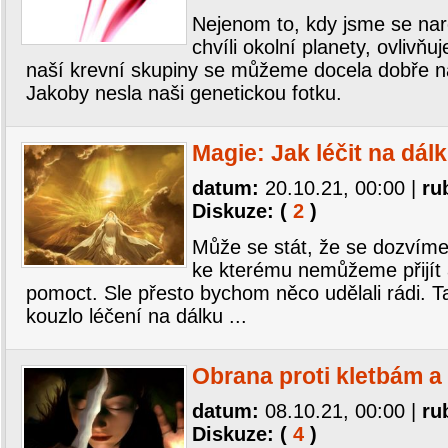
Nejenom to, kdy jsme se narodi
chvíli okolní planety, ovlivňuj
naší krevní skupiny se můžeme docela dobře naj
Jakoby nesla naši genetickou fotku.
Magie: Jak léčit na dál
datum:
20.10.21, 00:00
|
ru
Diskuze: (
2
)
Může se stát, že se dozví
ke kterému nemůžeme přijít 
pomoct. Sle přesto bychom něco udělali rádi. 
kouzlo léčení na dálku ...
Obrana proti kletbám a
datum:
08.10.21, 00:00
|
ru
Diskuze: (
4
)