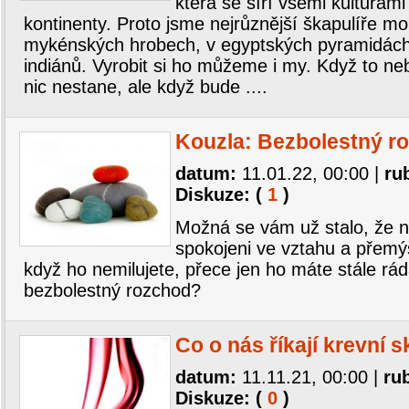
která se šíří všemi kulturam
kontinenty. Proto jsme nejrůznější škapulíře moh
mykénských hrobech, v egyptských pyramidách,
indiánů. Vyrobit si ho můžeme i my. Když to ne
nic nestane, ale když bude ....
Kouzla: Bezbolestný r
datum:
11.01.22, 00:00
|
ru
Diskuze: (
1
)
Možná se vám už stalo, že n
spokojeni ve vztahu a přemýš
když ho nemilujete, přece jen ho máte stále ráda
bezbolestný rozchod?
Co o nás říkají krevní 
datum:
11.11.21, 00:00
|
ru
Diskuze: (
0
)