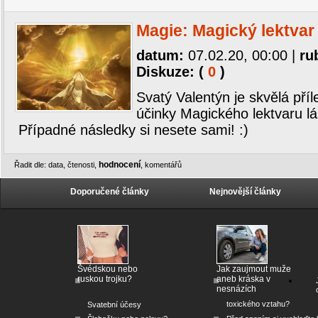
Magie: Magický lektvar
datum:
07.02.20, 00:00
|
ru
Diskuze: (
0
)
Svatý Valentýn je skvělá příl
účinky Magického lektvaru lá
Případné následky si nesete sami! :)
hodnocení
Řadit dle:
data
,
čtenosti
,
,
komentářů
Doporučené články
Nejnovější články
Švédskou nebo
Jak zaujmout muže
ruskou trojku?
aneb kráska v
nesnázích
toxického vztahu?
Svatební účesy