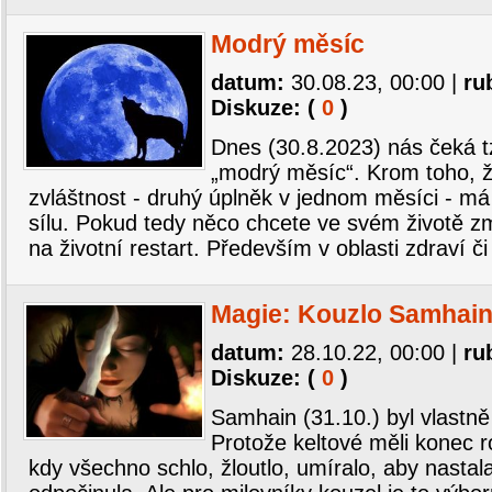
Modrý měsíc
datum:
30.08.23, 00:00
|
ru
Diskuze: (
0
)
Dnes (30.8.2023) nás čeká t
„modrý měsíc“. Krom toho, ž
zvláštnost - druhý úplněk v jednom měsíci - m
sílu. Pokud tedy něco chcete ve svém životě z
na životní restart. Především v oblasti zdraví č
Magie: Kouzlo Samhai
datum:
28.10.22, 00:00
|
ru
Diskuze: (
0
)
Samhain (31.10.) byl vlastně
Protože keltové měli konec 
kdy všechno schlo, žloutlo, umíralo, aby nastala