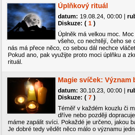
Úplňkový rituál
datum:
19.08.24, 00:00
|
ru
Diskuze: (
1
)
Úplněk má velkou moc. Moc
všeho, co nechtějí, čeho se c
nás má přece něco, co sebou dál nechce vláče
Pokud ano, pak využijte proto moci úplňku a zk
rituál.
Magie svíček: Význam 
datum:
30.10.23, 00:00
|
ru
Diskuze: (
7
)
Téměř v každém kouzlu či ma
dříve nebo později dopracu
máme zapálit svíci. Pokaždé je určeno, jakou b
Je dobré tedy vědět něco málo o významu jedno