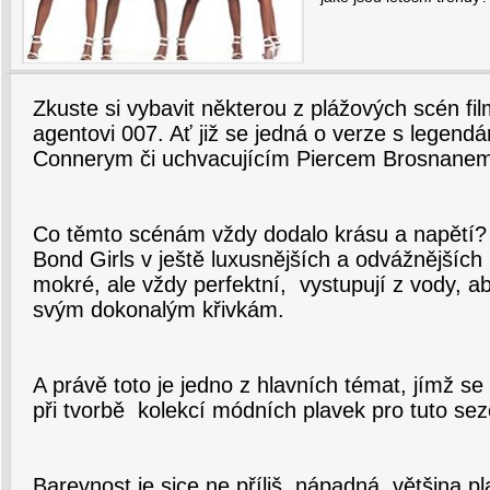
Zkuste si vybavit některou z plážových scén fi
agentovi 007. Ať již se jedná o verze s legen
Connerym či uchvacujícím Piercem Brosnane
Co těmto scénám vždy dodalo krásu a napětí? 
Bond Girls v ještě luxusnějších a odvážnějších 
mokré, ale vždy perfektní, vystupují z vody, a
svým dokonalým křivkám.
A právě toto je jedno z hlavních témat, jímž se 
při tvorbě kolekcí módních plavek pro tuto se
Barevnost je sice ne příliš nápadná, většina pl