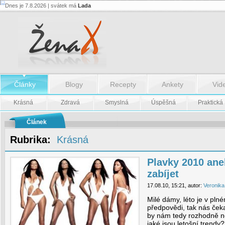
Dnes je 7.8.2026 | svátek má
Lada
Plavky
2010
aneb
máte
povolení
zabíjet
-
Plavky
2010
Články
Blogy
Recepty
Ankety
Vid
aneb
máte
povolení
Krásná
Zdravá
Smyslná
Úspěšná
Praktická
zabíjet
Článek
Rubrika:
Krásná
Plavky 2010 ane
zabíjet
17.08.10, 15:21, autor:
Veronika
Milé dámy, léto je v pl
předpovědi, tak nás čeka
by nám tedy rozhodně ne
jaké jsou letošní trendy?