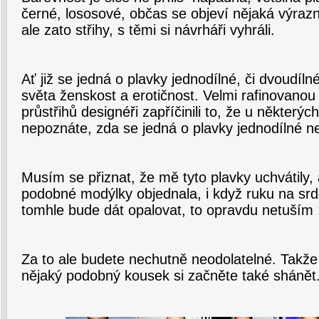
černé, lososové, občas se objeví nějaká výrazn
ale zato střihy, s těmi si návrháři vyhráli.
Ať již se jedná o plavky jednodílné, či dvoudíl
světa ženskost a erotičnost. Velmi rafinovano
průstřihů designéři zapříčinili to, že u některý
nepoznáte, zda se jedná o plavky jednodílné n
Musím se přiznat, že mě tyto plavky uchvátily, 
podobné modýlky objednala, i když ruku na srd
tomhle bude dát opalovat, to opravdu netuším 
Za to ale budete nechutně neodolatelné. Takž
nějaký podobný kousek si začněte také shánět