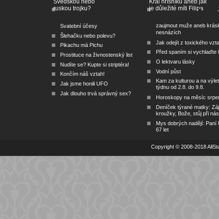
Švédskou nebo
Král hříšníků aneb jak
ruskou trojku?
je důležité míti Filipa
zaujmout muže aneb krás
Svatební účesy
nesnázích
Šlehačku nebo polevu?
Jak odejít z toxického vzt
Pikachu má Pichu
Před spaním si vychlaďte l
Prostituce na živnostenský list
O lektvaru lásky
Nudíte se? Kupte si striptéra!
Vodní půst
Končím náš vztah!
Kam za kulturou a na výlet
Jak jsme honili UFO
týdnu od 2.8. do 9.8.
Jak dlouho trvá správný sex?
Horoskopy na měsíc srpe
Deníček týrané matky: Zá
kroužky, Bože, stůj při nás
Mys dobrých nadějí: Paní
67 let
Copyright © 2008-2018 AllSta