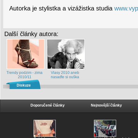
Autorka je stylistka a vizážistka studia
www.vyp
Další články autora:
Trendy podzim - zima
Vlasy 2010 aneb
2010/11
nasaďte si ouška
Diskuze
Doporučené články
Nejnovější články