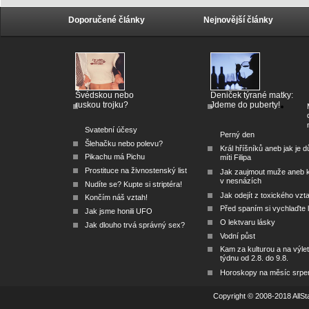
Doporučené články
Nejnovější články
Švédskou nebo
Deniček týrané matky:
ruskou trojku?
Jdeme do puberty!
Svatební účesy
Perný den
Šlehačku nebo polevu?
Král hříšníků aneb jak je dů
Pikachu má Pichu
míti Filipa
Prostituce na živnostenský list
Jak zaujmout muže aneb 
v nesnázích
Nudíte se? Kupte si striptéra!
Jak odejít z toxického vzt
Končím náš vztah!
Před spaním si vychlaďte l
Jak jsme honili UFO
O lektvaru lásky
Jak dlouho trvá správný sex?
Vodní půst
Kam za kulturou a na výlet
týdnu od 2.8. do 9.8.
Horoskopy na měsíc srpe
Copyright © 2008-2018 AllSta