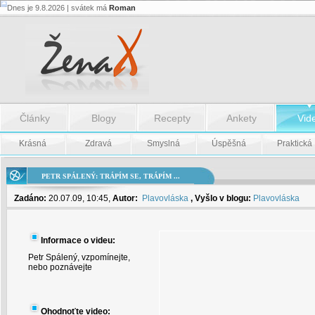
Dnes je 9.8.2026 | svátek má
Roman
Petr
Spálený:
Trápím
se,
trápím
...
-
Petr
Spálený:
Články
Blogy
Recepty
Ankety
Vid
Trápím
se,
trápím
Krásná
Zdravá
Smyslná
Úspěšná
Praktická
...
PETR SPÁLENÝ: TRÁPÍM SE, TRÁPÍM ...
Zadáno:
20.07.09, 10:45,
Autor:
Plavovláska
, Vyšlo v blogu:
Plavovláska
Informace o videu:
Petr Spálený, vzpomínejte,
nebo poznávejte
Ohodnoťte video: