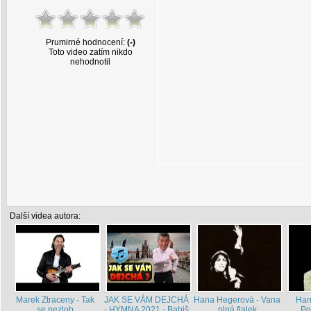
Prumirné hodnocení:
(-)
Toto video zatím nikdo
nehodnotil
Další videa autora:
Marek Ztraceny - Tak
JAK SE VÁM DEJCHÁ
Hana Hegerová - Vana
Han
se nezlob
- HYMNA 2021 - Babiš
plná fialek
Po