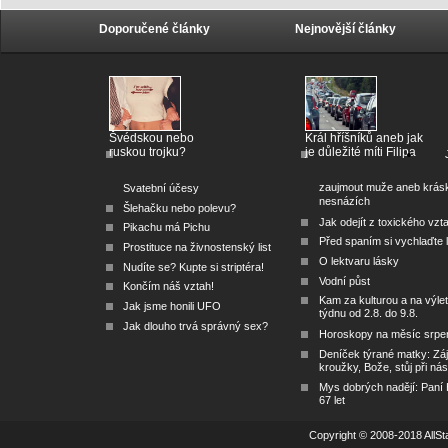
Doporučené články
Nejnovější články
Švédskou nebo
Král hříšníků aneb jak
ruskou trojku?
je důležité míti Filipa
zaujmout muže aneb krás
Svatební účesy
nesnázích
Šlehačku nebo polevu?
Jak odejít z toxického vzt
Pikachu má Pichu
Před spaním si vychlaďte l
Prostituce na živnostenský list
O lektvaru lásky
Nudíte se? Kupte si striptéra!
Vodní půst
Končím náš vztah!
Kam za kulturou a na výlet
Jak jsme honili UFO
týdnu od 2.8. do 9.8.
Jak dlouho trvá správný sex?
Horoskopy na měsíc srpe
Deníček týrané matky: Zá
kroužky, Bože, stůj při nás
Mys dobrých nadějí: Paní
67 let
Copyright © 2008-2018 AllSta