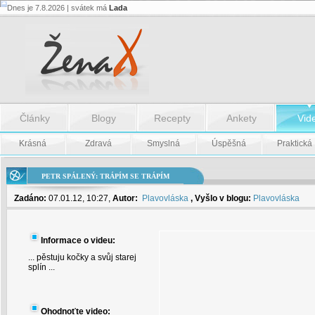
Dnes je 7.8.2026 | svátek má
Lada
Petr
Spálený:
Trápím
se
trápím
-
Petr
Spálený:
Trápím
se
Články
Blogy
Recepty
Ankety
Vid
trápím
Krásná
Zdravá
Smyslná
Úspěšná
Praktická
PETR SPÁLENÝ: TRÁPÍM SE TRÁPÍM
Zadáno:
07.01.12, 10:27,
Autor:
Plavovláska
, Vyšlo v blogu:
Plavovláska
Informace o videu:
... pěstuju kočky a svůj starej
splín ...
Ohodnoťte video: