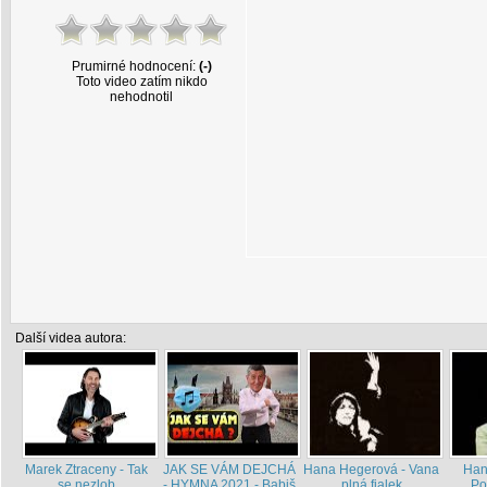
Prumirné hodnocení:
(-)
Toto video zatím nikdo
nehodnotil
Další videa autora:
Marek Ztraceny - Tak
JAK SE VÁM DEJCHÁ
Hana Hegerová - Vana
Han
se nezlob
- HYMNA 2021 - Babiš
plná fialek
Po