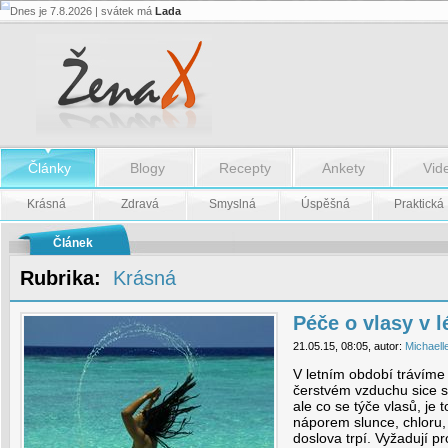
Dnes je 7.8.2026 | svátek má
Lada
Péče
o
vlasy
v
létě
-
Péče
o
vlasy
v
Články
Blogy
Recepty
Ankety
Vid
létě
Krásná
Zdravá
Smyslná
Úspěšná
Praktická
Článek
Rubrika:
Krásná
Péče o vlasy v l
21.05.15, 08:05, autor:
Michaell
V letním období trávíme
čerstvém vzduchu sice s
ale co se týče vlasů, je
náporem slunce, chloru,
doslova trpí. Vyžadují p