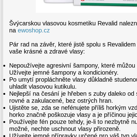
Švýcarskou vlasovou kosmetiku Revalid nalezne
na
ewoshop.cz
Pár rad na závěr, které jistě spolu s Revalide
vaše krásné a zdravé vlasy:
Nepoužívejte agresivní šampony, které můžou v
Užívejte jemné šampony a kondicionéry.
Po umytí propláchněte vlasy důkladně studen
uhladit vlasovou kutikulu.
Nejlepší na česání je hřeben s zuby daleko od 
rovné a zakulacené, bez ostrých hran.
Ujistěte se, zda se nefénujete příliš horkým 
horko značně poškozuje vlasy a je příčinou jeji
Používejte fén pouze tehdy, je-li to nezbytně n
možné, nechte uschnout vlasy přirozeně.
Užívejte jemné přípravky určené pro váš typ vl