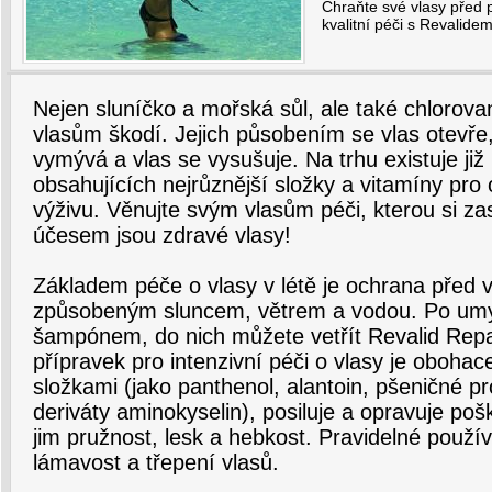
Chraňte své vlasy před 
kvalitní péči s Revalidem
Nejen sluníčko a mořská sůl, ale také chlorov
vlasům škodí. Jejich působením se vlas otevře,
vymývá a vlas se vysušuje. Na trhu existuje ji
obsahujících nejrůznější složky a vitamíny pro
výživu. Věnujte svým vlasům péči, kterou si za
účesem jsou zdravé vlasy!
Základem péče o vlasy v létě je ochrana před
způsobeným sluncem, větrem a vodou. Po umyt
šampónem, do nich můžete vetřít Revalid Repa
přípravek pro intenzivní péči o vlasy je obohac
složkami (jako panthenol, alantoin, pšeničné pr
deriváty aminokyselin), posiluje a opravuje poš
jim pružnost, lesk a hebkost. Pravidelné použív
lámavost a třepení vlasů.