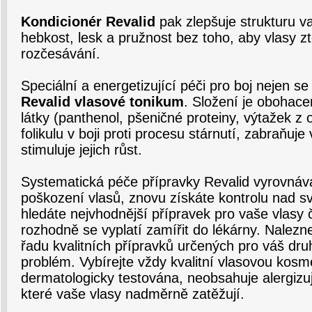
Kondicionér Revalid
pak zlepšuje strukturu va
hebkost, lesk a pružnost bez toho, aby vlasy z
rozčesávání.
Speciální a energetizující péči pro boj nejen se
Revalid vlasové tonikum
. Složení je obohace
látky (panthenol, pšeničné proteiny, výtažek z
folikulu v boji proti procesu stárnutí, zabraňuj
stimuluje jejich růst.
Systematická péče přípravky Revalid vyrovnává 
poškození vlasů, znovu získáte kontrolu nad s
hledáte nejvhodnější přípravek pro vaše vlasy 
rozhodně se vyplatí zamířit do lékárny. Nalezne
řadu kvalitních přípravků určených pro váš druh
problém. Vybírejte vždy kvalitní vlasovou kosme
dermatologicky testována, neobsahuje alergizují
které vaše vlasy nadměrně zatěžují.