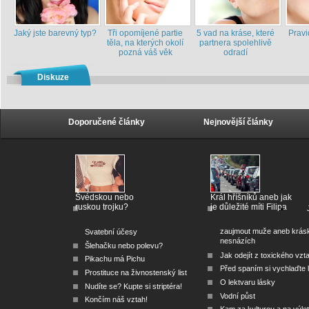
Jaký jste barevný typ?
Tři opomíjené partie
5 vad na kráse, které
Pravi
těla, na kterých okolí
partnera spolehlivě
pozná váš věk
odradí
Diskuze
Doporučené články
Nejnovější články
Švédskou nebo
Král hříšníků aneb jak
ruskou trojku?
je důležité míti Filipa
zaujmout muže aneb krás
Svatební účesy
nesnázích
Šlehačku nebo polevu?
Jak odejít z toxického vzt
Pikachu má Pichu
Před spaním si vychlaďte l
Prostituce na živnostenský list
O lektvaru lásky
Nudíte se? Kupte si striptéra!
Vodní půst
Končím náš vztah!