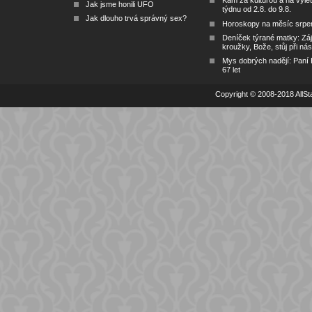
Kam za kulturou a na výlet
Jak jsme honili UFO
týdnu od 2.8. do 9.8.
Jak dlouho trvá správný sex?
Horoskopy na měsíc srpe
Deníček týrané matky: Zá
kroužky, Bože, stůj při nás
Mys dobrých nadějí: Paní
67 let
Copyright © 2008-2018 AllSta