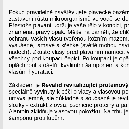
Pokud pravidelně navštěvujete plavecké bazény,
zastavení růstu mikroorganismů ve vodě se do 
Přestože plavání udržuje vaše tělo v kondici, 
znamenat pravý opak. Mějte na paměti, že chló
ochranu vašich vlasů tvořenou kožním mazem. 
vysušené, lámavé a křehké (světlé mohou naví
nádech). Zkuste vlasy před plaváním namočit v
všechny pod koupací čepici. Po koupání je op
opláchnout a ošetřit kvalitním šamponem a ko
vlasům hydrataci.
Základem je
Revalid revitalizující proteino
speciálně vyvinutý k péči o vlasy a vlasovou p
umývá jemně, ale důkladně a současně je revita
složky - extrakt z ovsa, pšeničné proteiny a pant
Alantoin zklidňuje vlasovou pokožku. Na trhu je 
šampónu proti lupům.