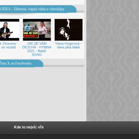
VIDEA - Zábavná, vtipná videa a videoklipy
k Ztraceny -
JAK SE VÁM
Hana Hegerová -
 se nezlob
DEJCHÁ - HYMNA
Vana plná fialek
2021 - Babiš
SONG
Žena X na Facebooku
Kde to nejvíc vře