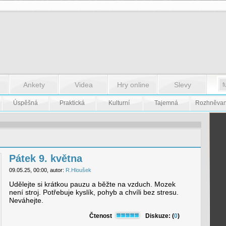
Ankety
Videa
Hry online
Slevy
Úspěšná
Praktická
Kulturní
Tajemná
Rozhněva
Pátek 9. května
09.05.25, 00:00, autor:
R.Hloušek
Udělejte si krátkou pauzu a běžte na vzduch. Mozek
není stroj. Potřebuje kyslík, pohyb a chvíli bez stresu.
Neváhejte.
Čtenost
Diskuze: (
0
)