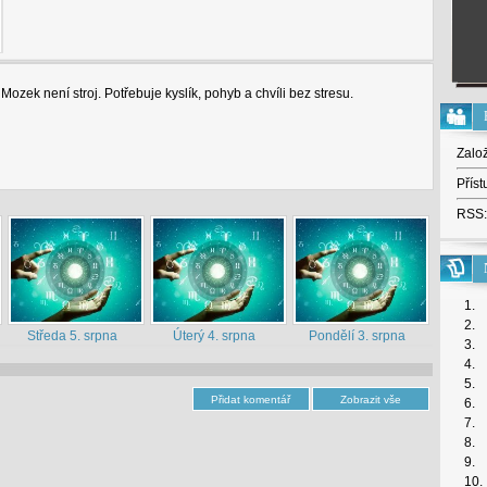
ozek není stroj. Potřebuje kyslík, pohyb a chvíli bez stresu.
Zalo
Příst
RSS:
1.
2.
Středa 5. srpna
Úterý 4. srpna
Pondělí 3. srpna
3.
4.
5.
6.
7.
8.
9.
10.