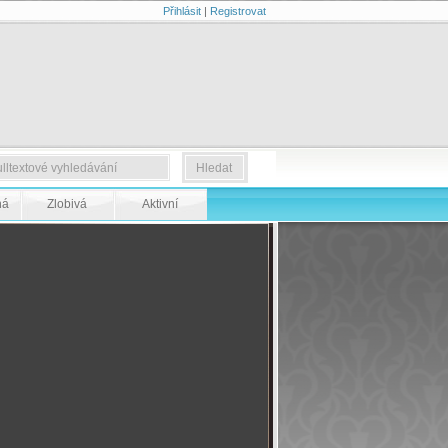
Přihlásit
|
Registrovat
ná
Zlobivá
Aktivní