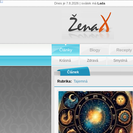
Dnes je 7.8.2026 | svátek má
Lada
Pátek
9.
května
-
Pátek
9.
května
Články
Blogy
Recepty
Krásná
Zdravá
Smyslná
Článek
Rubrika:
Tajemná