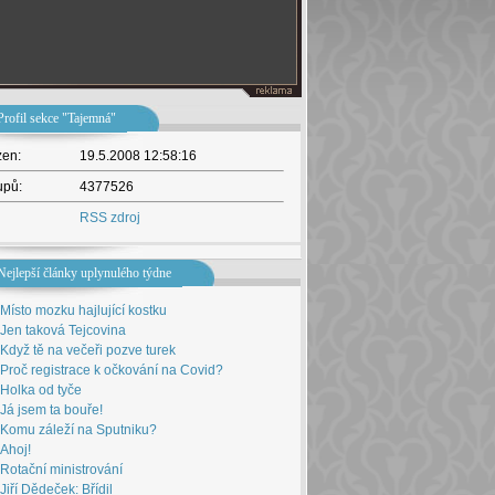
Profil sekce "Tajemná"
žen:
19.5.2008 12:58:16
upů:
4377526
RSS zdroj
Nejlepší články uplynulého týdne
Místo mozku hajlující kostku
Jen taková Tejcovina
Když tě na večeři pozve turek
Proč registrace k očkování na Covid?
Holka od tyče
Já jsem ta bouře!
Komu záleží na Sputniku?
Ahoj!
Rotační ministrování
Jiří Dědeček: Břídil