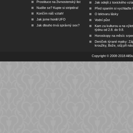
Prostituce na živnostenský list
Jak odejít z toxického vzt
Nudíte se? Kupte si striptéra!
Před spaním si vychlaďte l
Končím náš vztah!
O lektvaru lásky
Jak jsme honili UFO
Vodní půst
Jak dlouho trvá správný sex?
Kam za kulturou a na výlet
týdnu od 2.8. do 9.8.
Horoskopy na měsíc srpe
Deníček týrané matky: Zá
kroužky, Bože, stůj při nás
Copyright © 2008-2018 AllSta