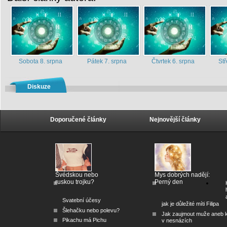
Sobota 8. srpna
Pátek 7. srpna
Čtvrtek 6. srpna
Stř
Diskuze
Doporučené články
Nejnovější články
Švédskou nebo
Mys dobrých nadějí:
ruskou trojku?
Perný den
Svatební účesy
jak je důležité míti Filipa
Šlehačku nebo polevu?
Jak zaujmout muže aneb 
Pikachu má Pichu
v nesnázích