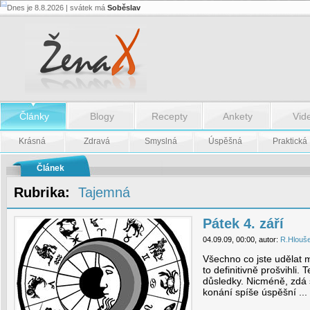
Dnes je 8.8.2026 | svátek má
Soběslav
Pátek
4.
září
-
Pátek
4.
září
Články
Blogy
Recepty
Ankety
Vid
Krásná
Zdravá
Smyslná
Úspěšná
Praktická
Článek
Rubrika:
Tajemná
Pátek 4. září
04.09.09, 00:00, autor:
R.Hlouš
Všechno co jste udělat mo
to definitivně prošvihli.
důsledky. Nicméně, zdá s
konání spíše úspěšní ...