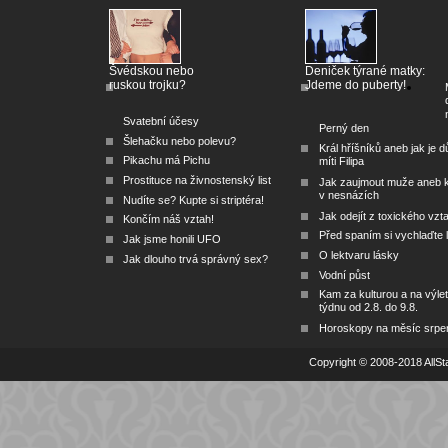
Švédskou nebo
Deniček týrané matky:
ruskou trojku?
Jdeme do puberty!
Svatební účesy
Perný den
Šlehačku nebo polevu?
Král hříšníků aneb jak je dů
Pikachu má Pichu
míti Filipa
Prostituce na živnostenský list
Jak zaujmout muže aneb 
v nesnázích
Nudíte se? Kupte si striptéra!
Jak odejít z toxického vzt
Končím náš vztah!
Před spaním si vychlaďte l
Jak jsme honili UFO
O lektvaru lásky
Jak dlouho trvá správný sex?
Vodní půst
Kam za kulturou a na výlet
týdnu od 2.8. do 9.8.
Horoskopy na měsíc srpe
Copyright © 2008-2018 AllSta