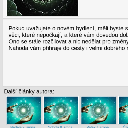
Pokud uvažujete o novém bydlení, měli byste si
věci, které nepočkají, a které vám dovedou do
Ono se stále rozčilovat a nic nedělat pro změ
Náhoda vám přihraje do cesty i velmi dobrého 
Další články autora:
Neděle 9. srpna
Sobota 8. srpna
Pátek 7. srpna
Čtv