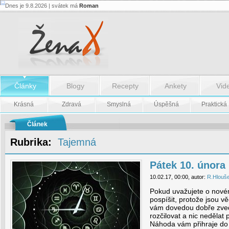
Dnes je 9.8.2026 | svátek má
Roman
Pátek
10.
února
-
Pátek
10.
února
Články
Blogy
Recepty
Ankety
Vid
Krásná
Zdravá
Smyslná
Úspěšná
Praktická
Článek
Rubrika:
Tajemná
Pátek 10. února
10.02.17, 00:00, autor:
R.Hlouš
Pokud uvažujete o novém
pospíšit, protože jsou vě
vám dovedou dobře zved
rozčilovat a nic neděla
Náhoda vám přihraje do 