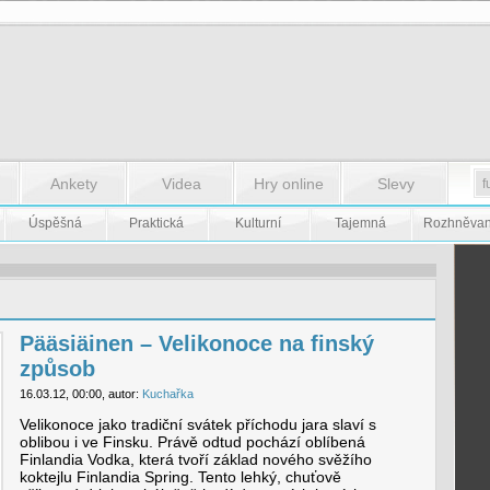
Ankety
Videa
Hry online
Slevy
Úspěšná
Praktická
Kulturní
Tajemná
Rozhněva
Pääsiäinen – Velikonoce na finský
způsob
16.03.12, 00:00, autor:
Kuchařka
Velikonoce jako tradiční svátek příchodu jara slaví s
oblibou i ve Finsku. Právě odtud pochází oblíbená
Finlandia Vodka, která tvoří základ nového svěžího
koktejlu Finlandia Spring. Tento lehký, chuťově