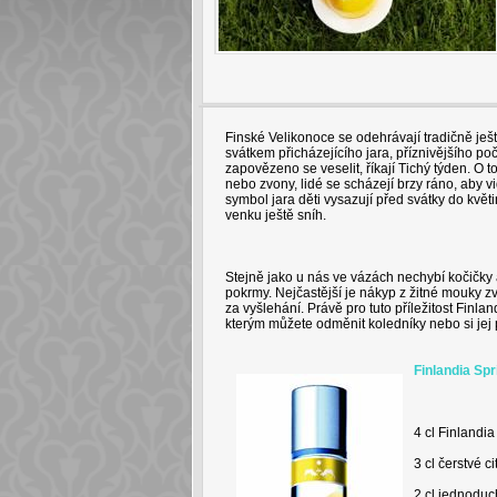
Finské Velikonoce se odehrávají tradičně ještě
svátkem přicházejícího jara, příznivějšího po
zapovězeno se veselit, říkají Tichý týden. O 
nebo zvony, lidé se scházejí brzy ráno, aby vi
symbol jara děti vysazují před svátky do květi
venku ještě sníh.
Stejně jako u nás ve vázách nechybí kočičky a
pokrmy. Nejčastější je nákyp z žitné mouky 
za vyšlehání. Právě pro tuto příležitost Finla
kterým můžete odměnit koledníky nebo si jej 
Finlandia Spr
4 cl Finlandia
3 cl čerstvé c
2 cl jednoduc