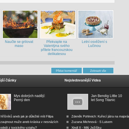
Naučte se grilovat
Překvapte na
Letní osvěžení s
maso
Valentýna svého
Lučinou
přítele francouzskou
delikatesou
jší články
Nejsledovanější Videa
Mys dobrých nadějí:
Jan Bendig Little 10
Perný den
let Song Titanic
 hříšníků aneb jak je důležité míti Filipa
Zdeněk Pohlreich: Kuřecí játra na major
 zaujmout muže aneb kráska v nesnázích
Zuzana Michnová - S Luisem
odejít z toxického vztahu?
Xindl X - Milý Ježíšku