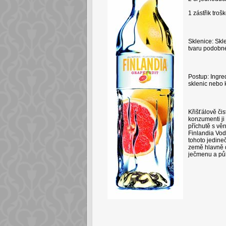
1 zástřik troš
Sklenice: Skl
tvaru podobn
Postup: Ingre
sklenic nebo k
Křišťálově čis
konzumenti ji 
příchutě s vě
Finlandia Vod
tohoto jedine
země hlavně 
ječmenu a půl