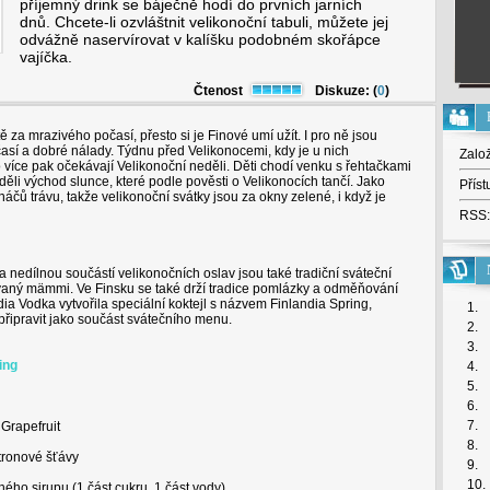
příjemný drink se báječně hodí do prvních jarních
dnů. Chcete-li ozvláštnit velikonoční tabuli, můžete jej
odvážně naservírovat v kalíšku podobném skořápce
vajíčka.
Čtenost
Diskuze: (
0
)
 za mrazivého počasí, přesto si je Finové umí užít. I pro ně jsou
časí a dobré nálady. Týdnu před Velikonocemi, kdy je u nich
Zalo
to více pak očekávají Velikonoční neděli. Děti chodí venku s řehtačkami
děli východ slunce, které podle pověsti o Velikonocích tančí. Jako
Příst
náčů trávu, takže velikonoční svátky jsou za okny zelené, i když je
RSS:
 nedílnou součástí velikonočních oslav jsou také tradiční sváteční
zvaný mämmi. Ve Finsku se také drží tradice pomlázky a odměňování
ndia Vodka vytvořila speciální koktejl s názvem Finlandia Spring,
1.
připravit jako součást svátečního menu.
2.
3.
ing
4.
5.
6.
7.
 Grapefruit
8.
itronové šťávy
9.
10.
hého sirupu (1 část cukru, 1 část vody)