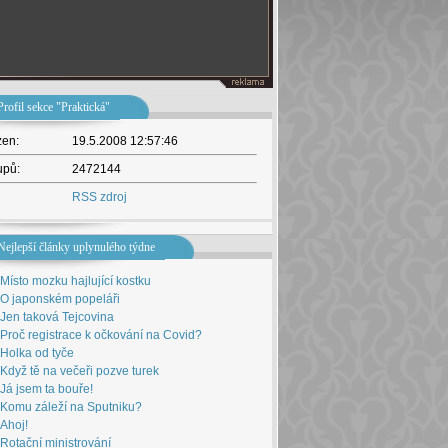
Profil sekce "Praktická"
žen:
19.5.2008 12:57:46
upů:
2472144
RSS zdroj
Nejlepší články uplynulého týdne
Místo mozku hajlující kostku
O japonském popeláři
Jen taková Tejcovina
Proč registrace k očkování na Covid?
Holka od tyče
Když tě na večeři pozve turek
Já jsem ta bouře!
Komu záleží na Sputniku?
Ahoj!
Rotační ministrování