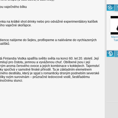
kou vaječného bílku
enka na krátké shot drinky nebo pro odvážné experimentátory kalíšek
ého vaječné skořápce.
Mare
dience nalijeme do šejkru, protřepeme a naléváme do vychlazených
Tak
alíšků.
tá Finlandia Vodka spatřila světlo světa na konci 60. let 20. století. Její
milují pro čistotu, jemnou a vyváženou chuť. Oblíbené jsou i její
rným aroma čersvého ovoce a jejich kombinace v koktejlech. Tajemství
ky spočívá v samotné finské přírodě. Ta je základním elemetnem
čného destilátu, který je spjat s romanticky drsným podnebím severské
díky svým surovinám – průzračné ledovcové vodě, šestiřadému
nočnímu slunci.