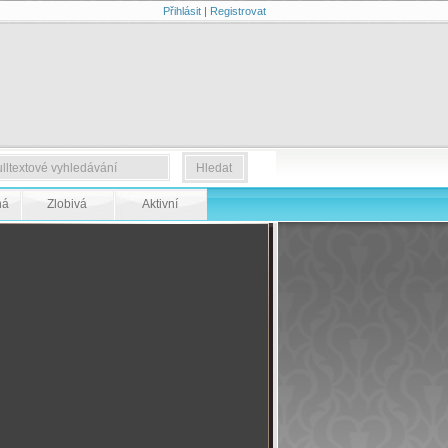
Přihlásit
|
Registrovat
ná
Zlobivá
Aktivní