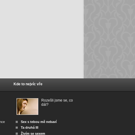
Kde to nejvíc vře
Rozešli jsme se, co
dál?
ánce
Sex s tebou mě nebaví
Ta druhá III
Živím se sexem