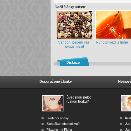
Další články autora:
Vánoční pečení vás
Punč přivezli z Indie
nemusí děsit
Diskuze
Doporučené články
Nejnově
Švédskou nebo
ruskou trojku?
Svatební účesy
Král
Šlehačku nebo polevu?
Jak
Pikachu má Pichu
Jak 