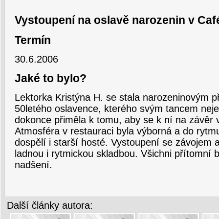
Vystoupení na oslavě narozenin v Café
Termín
30.6.2006
Jaké to bylo?
Lektorka Kristýna H. se stala narozeninovým 
50letého oslavence, kterého svým tancem nejen
dokonce přiměla k tomu, aby se k ní na závěr v
Atmosféra v restauraci byla výborná a do rytmu 
dospělí i starší hosté. Vystoupení se závojem 
ladnou i rytmickou skladbou. Všichni přítomní b
nadšení.
Další články autora: