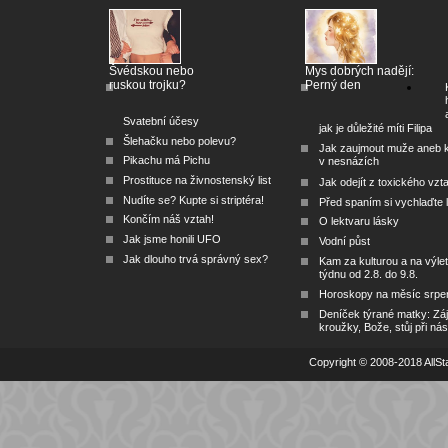
Švédskou nebo
Mys dobrých nadějí:
ruskou trojku?
Perný den
Svatební účesy
jak je důležité míti Filipa
Šlehačku nebo polevu?
Jak zaujmout muže aneb 
Pikachu má Pichu
v nesnázích
Prostituce na živnostenský list
Jak odejít z toxického vzt
Nudíte se? Kupte si striptéra!
Před spaním si vychlaďte l
Končím náš vztah!
O lektvaru lásky
Jak jsme honili UFO
Vodní půst
Jak dlouho trvá správný sex?
Kam za kulturou a na výlet
týdnu od 2.8. do 9.8.
Horoskopy na měsíc srpe
Deníček týrané matky: Zá
kroužky, Bože, stůj při nás
Copyright © 2008-2018 AllSta