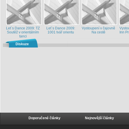
Let´s Dance 2009: TZ
Let´s Dance 2009:
Vystoupení v čajovně
Vysto
Soutěž v orientálním
1001 tvář orientu
Na cestě
Inn P
tanci
Diskuze
Doporučené články
Nejnovější články