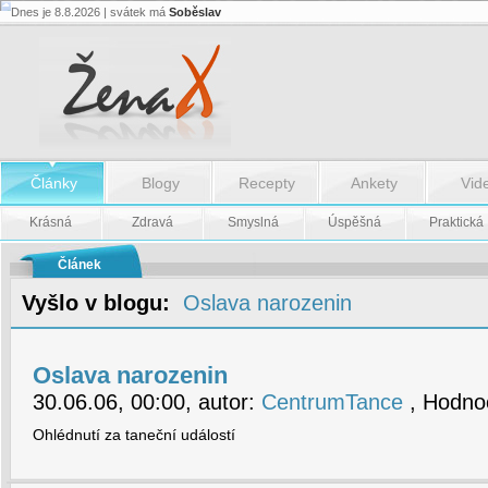
Dnes je 8.8.2026 | svátek má
Soběslav
Oslava
narozenin
-
Oslava
narozenin
Články
Blogy
Recepty
Ankety
Vid
Krásná
Zdravá
Smyslná
Úspěšná
Praktická
Článek
Vyšlo v blogu:
Oslava narozenin
Oslava narozenin
30.06.06, 00:00, autor:
CentrumTance
, Hodnoc
Ohlédnutí za taneční událostí