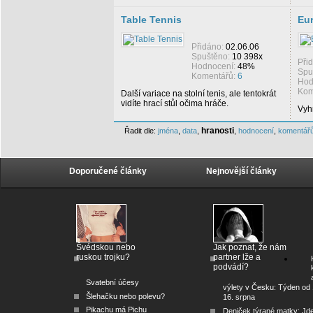
Table Tennis
Eu
Přidáno:
02.06.06
Spuštěno:
10 398x
Při
Hodnocení:
48%
Spu
Komentářů:
6
Hod
Kom
Další variace na stolní tenis, ale tentokrát
vidíte hrací stůl očima hráče.
Vyh
hranosti
Řadit dle:
jména
,
data
,
,
hodnocení
,
komentář
Doporučené články
Nejnovější články
Švédskou nebo
Jak poznat, že nám
ruskou trojku?
partner lže a
podvádí?
Svatební účesy
výlety v Česku: Týden od 
Šlehačku nebo polevu?
16. srpna
Pikachu má Pichu
Deniček týrané matky: Jd