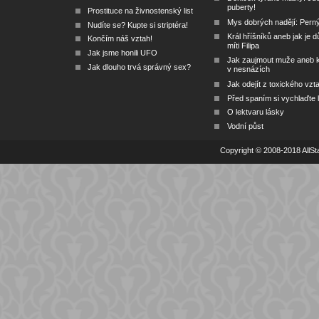
puberty!
Prostituce na živnostenský list
Mys dobrých nadějí: Pern
Nudíte se? Kupte si striptéra!
Král hříšníků aneb jak je dů
Končím náš vztah!
míti Filipa
Jak jsme honili UFO
Jak zaujmout muže aneb 
Jak dlouho trvá správný sex?
v nesnázích
Jak odejít z toxického vzt
Před spaním si vychlaďte l
O lektvaru lásky
Vodní půst
Copyright © 2008-2018 AllSta