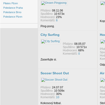
Pilates Plzen
Poledance Praha
Přidáno:
08.11.06
Poledance Brno
Spuštěno:
10 673x
Poledance Plzen
Hodnocení:
23%
Komentářů:
6
Kopa
Ping-pong.
City Surfing
Ho
Přidáno:
08.05.07
Spuštěno:
10 571x
Při
Hodnocení:
68%
Spu
Komentářů:
0
Hod
Kom
Zaserfujte si.
Odp
Soccer Shoot Out
Ai
Přidáno:
24.07.07
Při
Spuštěno:
10 509x
Spu
Hodnocení:
30%
Hod
Komentářů:
10
Kom
Kokosový fotbal.
Stol