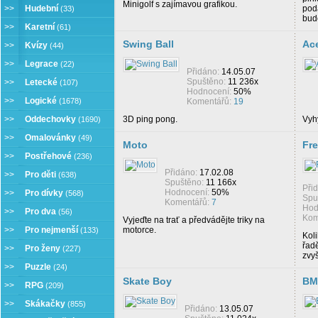
Minigolf s zajímavou grafikou.
>>
Hudební
pod
(33)
bud
>>
Karetní
(61)
Swing Ball
Ace
>>
Kvízy
(44)
>>
Legrace
(22)
Přidáno:
14.05.07
Spuštěno:
11 236x
>>
Letecké
(107)
Hodnocení:
50%
>>
Logické
(1678)
Komentářů:
19
>>
Oddechovky
3D ping pong.
Vyh
(1690)
>>
Omalovánky
(49)
Moto
Fre
>>
Postřehové
(236)
Přidáno:
17.02.08
>>
Pro děti
(638)
Spuštěno:
11 166x
Při
Hodnocení:
50%
>>
Pro dívky
(568)
Spu
Komentářů:
7
Hod
>>
Pro dva
(56)
Kom
Vyjeďte na trať a předvádějte triky na
>>
Pro nejmenší
motorce.
(133)
Koli
řadě
>>
Pro ženy
(227)
zvyš
>>
Puzzle
(24)
Skate Boy
BMX
>>
RPG
(209)
>>
Skákačky
(855)
Přidáno:
13.05.07