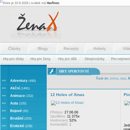
Dnes je 10.8.2026 | svátek má
Vavřinec
Články
Blogy
Recepty
Ankety
Vid
Hry pro dívky
Hry pro ženy
Hry pro děti
Omalovánky
Pro nejmen
ONLINE
HRY SPORTOVNÍ
HRY
h
Řadit dle:
jména
,
data
,
SPORTOVNÍ
>>
Adventury
(490)
>>
Akční
(1491)
12 Holes of Xmas
Pi
>>
Animace
(152)
>>
Auta
(105)
>>
Bojové
(92)
Přidáno:
27.06.06
Spuštěno:
11 375x
>>
Brutální
(203)
Hodnocení:
52%
Komentářů:
1
Jed
>>
Erotické
(238)
pink