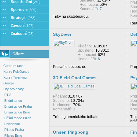
Spuštěno:
11 024x
>>
Soustředění
(240)
Při
Hodnocení:
50%
Spu
Komentářů:
7
>>
Sportovní
(600)
Hod
Kom
Triky na skateboardu.
>>
Strategie
(983)
Rea
>>
Závodní
(197)
>>
Znalostní
(25)
SkyDiver
De
Přidáno:
07.05.07
Spuštěno:
10 801x
Odkazy
Hodnocení:
62%
Komentářů:
6
Centrum tance
Přistaňte bezpečně.
Pro
Kurzy PoleDance
3D Field Goal Games
Psy
Kurzy Twerking
Google
Hry pro dívky
IPTV
Přidáno:
31.07.07
Při
Spuštěno:
10 734x
Spu
Břišní tance
Hodnocení:
70%
Hod
Břišní tance Praha
Komentářů:
3
Kom
Břišní tance Brno
Tréning amerického fotbalu.
Trad
Břišní tance Plzeň
hrá
Poledance
Pilates Praha
Onsen Pingpong
Fin
Pilates Brno