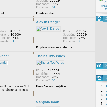
Spuštěno:
10 702x
Hodnocení:
15%
Bubble
Komentářů:
14
Re
hůl.
Kolekce tří her.
Ž
Alex In Danger
idáno:
08.05.07
Přidáno:
06.05.07
uštěno:
10 600x
Spuštěno:
10 593x
dnocení:
54%
Hodnocení:
77%
mentářů:
1
Komentářů:
2
Projdete všemi nástrahami?
Under
Theres Two Wires
H
Přidáno:
31.05.07
Spuštěno:
10 462x
Hodnocení:
73%
N
Komentářů:
10
n Under máte za úkol
Dostaňte se co nejdále.
1.
nou nástrah a dostat se
2.
3.
4.
Gangsta Bean
5.