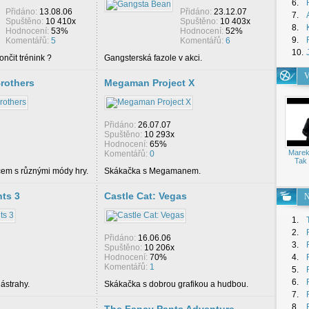
6.
Přidáno:
13.08.06
Přidáno:
23.12.07
7.
Spuštěno:
10 410x
Spuštěno:
10 403x
8.
Hodnocení:
53%
Hodnocení:
52%
9.
Komentářů:
5
Komentářů:
6
10.
nčit trénink ?
Gangsterská fazole v akci.
V
rothers
Megaman Project X
Přidáno:
26.07.07
Spuštěno:
10 293x
Hodnocení:
65%
Marek
Komentářů:
0
Tak 
em s různými módy hry.
Skákačka s Megamanem.
ts 3
Castle Cat: Vegas
N
1.
2.
Přidáno:
16.06.06
3.
Spuštěno:
10 206x
Hodnocení:
70%
4.
Komentářů:
1
5.
6.
ástrahy.
Skákačka s dobrou grafikou a hudbou.
7.
8.