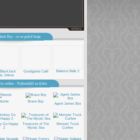
lash Hry - co se právě hraje
Balance Balls 2
 BlackJack
Goodgame Café
ty Jelena
ry online - Nejhranější za týden
Atomic
Brave Boy
Agent James Box
y Go Happy
Treasures of The
Monster Truck
2
Mystic Sea
Curfew