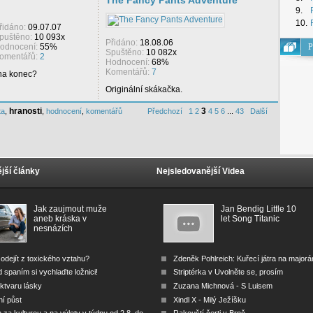
The Fancy Pants Adventure
9.
10.
řidáno:
09.07.07
puštěno:
10 093x
Přidáno:
18.08.06
odnocení:
55%
P
Spuštěno:
10 082x
omentářů:
2
Hodnocení:
68%
Komentářů:
7
 na konec?
Originální skákačka.
hranosti
3
ta
,
,
hodnocení
,
komentářů
Předchozí
1
2
4
5
6
...
43
Další
jší články
Nejsledovanější Videa
Jak zaujmout muže
Jan Bendig Little 10
aneb kráska v
let Song Titanic
nesnázích
odejít z toxického vztahu?
Zdeněk Pohlreich: Kuřecí játra na major
 spaním si vychlaďte ložnici!
Striptérka v Uvolněte se, prosím
ktvaru lásky
Zuzana Michnová - S Luisem
ní půst
Xindl X - Milý Ježíšku