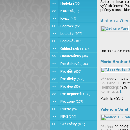
Sbírejte mince a p
>>
Hudební
(33)
vyšších úrovní. P
příšery a pasti, kt
>>
Karetní
(61)
>>
Kvízy
(44)
Bird on a Wire
>>
Legrace
(22)
>>
Letecké
(107)
>>
Logické
(1678)
>>
Oddechovky
(1690)
Jak daleko se vám
>>
Omalovánky
(49)
Mario Brother 
>>
Postřehové
(236)
>>
Pro děti
(638)
>>
Pro dívky
(568)
Přidáno:
23.02.07
Spuštěno:
11 347x
>>
Pro dva
(56)
Hodnocení:
42%
Komentářů:
1
>>
Pro nejmenší
(133)
Mario je věčný.
>>
Pro ženy
(227)
Valencia Sureh
>>
Puzzle
(24)
>>
RPG
(209)
>>
Skákačky
(855)
Přidáno:
01.09.07