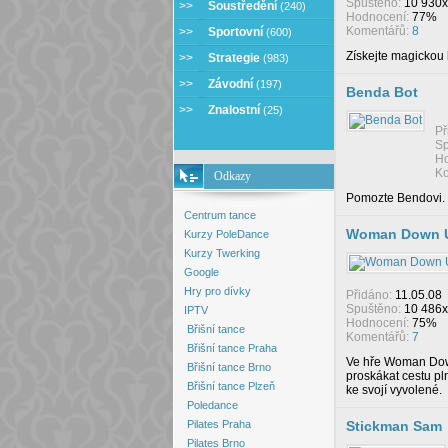
Spuštěno:
10 930x
>>
Soustředění
(240)
Hodnocení:
77%
Komentářů:
8
>>
Sportovní
(600)
Získejte magickou 
>>
Strategie
(983)
>>
Závodní
(197)
Benda Bot
>>
Znalostní
(25)
Př
Sp
Ho
Ko
Odkazy
Pomozte Bendovi.
Centrum tance
Woman Down 
Kurzy PoleDance
Kurzy Twerking
Google
Hry pro dívky
Přidáno:
11.05.08
Spuštěno:
10 486x
IPTV
Hodnocení:
75%
Břišní tance
Komentářů:
7
Břišní tance Praha
Ve hře Woman Dow
Břišní tance Brno
proskákat cestu pl
Břišní tance Plzeň
ke svojí vyvolené.
Poledance
Pilates Praha
Stickman Sam
Pilates Brno