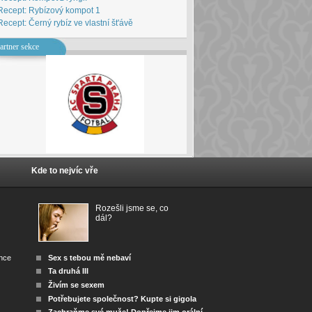
Recept: Rybízový kompot 1
Recept: Černý rybíz ve vlastní št'ávě
artner sekce
Kde to nejvíc vře
Rozešli jsme se, co
dál?
ánce
Sex s tebou mě nebaví
Ta druhá III
Živím se sexem
Potřebujete společnost? Kupte si gigola