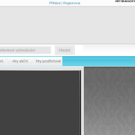
HRY SKÁKAČKY
Přihlásit
|
Registrovat
ní
Hry akční
Hry postřehové