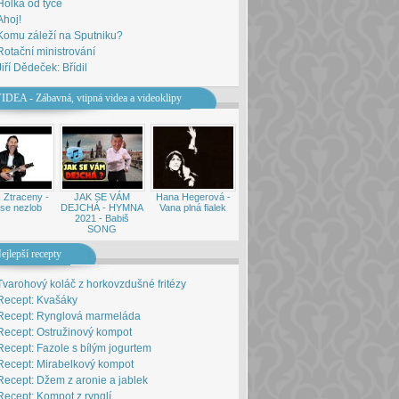
Holka od tyče
Ahoj!
Komu záleží na Sputniku?
Rotační ministrování
Jiří Dědeček: Břídil
IDEA - Zábavná, vtipná videa a videoklipy
 Ztraceny -
JAK SE VÁM
Hana Hegerová -
se nezlob
DEJCHÁ - HYMNA
Vana plná fialek
2021 - Babiš
SONG
ejlepší recepty
Tvarohový koláč z horkovzdušné fritézy
Recept: Kvašáky
Recept: Rynglová marmeláda
Recept: Ostružinový kompot
Recept: Fazole s bílým jogurtem
Recept: Mirabelkový kompot
Recept: Džem z aronie a jablek
Recept: Kompot z rynglí