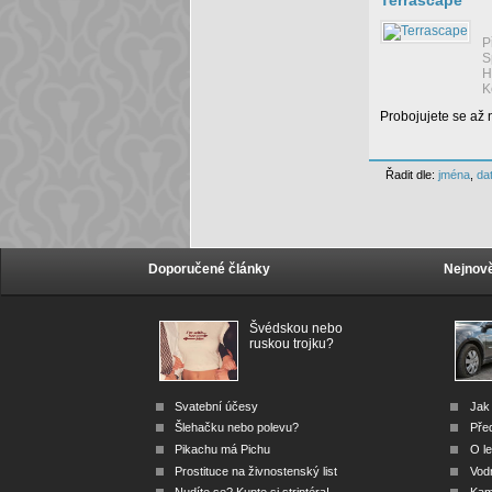
Terrascape
P
S
H
K
Probojujete se až
Řadit dle:
jména
,
da
Doporučené články
Nejnově
Švédskou nebo
ruskou trojku?
Svatební účesy
Jak 
Šlehačku nebo polevu?
Před
Pikachu má Pichu
O le
Prostituce na živnostenský list
Vod