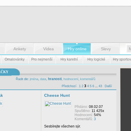
Ankety
Videa
Hry online
Slevy
Omalovánky
Pro nejmenší
Hry karetní
Hry logické
Hry sportov
AČKY
hranosti
Řadit dle:
jména
,
data
,
,
hodnocení
,
komentářů
3
Předchozí
1
2
4
5
6
...
43
Další
ak
Cheese Hunt
Přidáno:
08.02.07
Spuštěno:
11 425x
Hodnocení:
54%
Komentářů:
3
Sesbírejte všechen sýr.