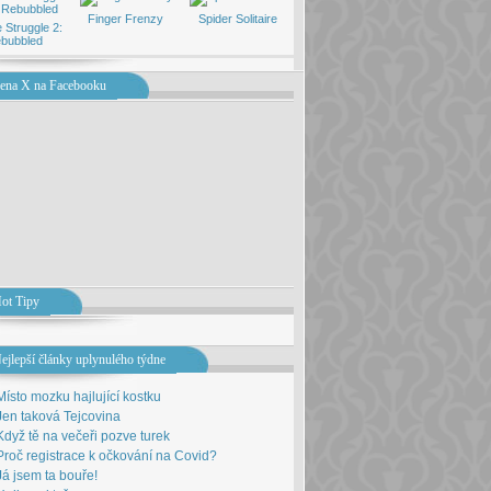
Finger Frenzy
Spider Solitaire
 Struggle 2:
bubbled
ena X na Facebooku
ot Tipy
ejlepší články uplynulého týdne
Místo mozku hajlující kostku
Jen taková Tejcovina
Když tě na večeři pozve turek
Proč registrace k očkování na Covid?
Já jsem ta bouře!