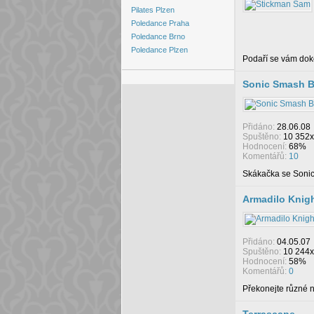
Pilates Plzen
Poledance Praha
Poledance Brno
Poledance Plzen
Podaří se vám doko
Sonic Smash B
Přidáno:
28.06.08
Spuštěno:
10 352x
Hodnocení:
68%
Komentářů:
10
Skákačka se Sonic
Armadilo Knigh
Přidáno:
04.05.07
Spuštěno:
10 244x
Hodnocení:
58%
Komentářů:
0
Překonejte různé n