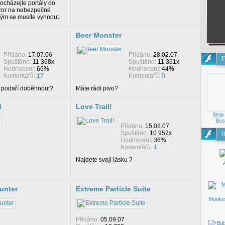
rocházejte portály do
ozor na nebezpečné
erým se musíte vyhnout.
Beer Monster
Přidáno:
17.07.06
Přidáno:
28.02.07
F
Spuštěno:
11 368x
Spuštěno:
11 361x
Hodnocení:
66%
Hodnocení:
44%
Komentářů:
17
Komentářů:
0
 podaří doběhnout?
Máte rádi pivo?
3
Love Trail!
Strip
Bus
Přidáno:
15.02.07
Spuštěno:
10 952x
H
Hodnocení:
36%
Komentářů:
1
Najdete svoji lásku ?
unter
Extreme Particle Suite
Monke
Přidáno:
05.09.07