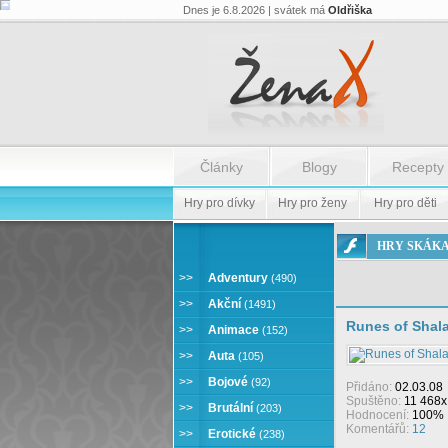
Dnes je 6.8.2026 | svátek má
Oldřiška
Články
Blogy
Recepty
Hry pro dívky
Hry pro ženy
Hry pro děti
ONLINE
HRY SKÁK
HRY
SKÁKAČKY
>>
Adventury
(490)
>>
Akční
(1491)
Runes of Shal
>>
Animace
(152)
>>
Auta
(105)
>>
Bojové
(92)
Přidáno:
02.03.08
Spuštěno:
11 468x
>>
Brutální
(203)
Hodnocení:
100%
Komentářů:
12
>>
Erotické
(238)