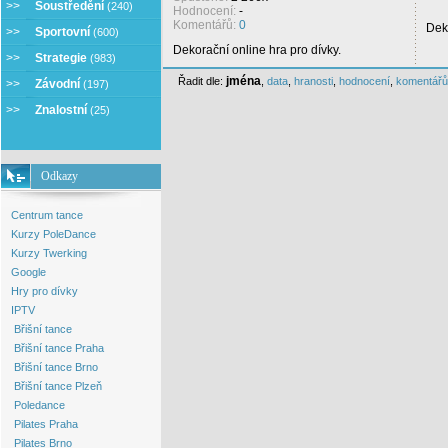
>>
Soustředění
(240)
Hodnocení:
-
Komentářů:
0
Deko
>>
Sportovní
(600)
Dekorační online hra pro dívky.
>>
Strategie
(983)
jména
Řadit dle:
,
data
,
hranosti
,
hodnocení
,
komentářů
>>
Závodní
(197)
>>
Znalostní
(25)
Odkazy
Centrum tance
Kurzy PoleDance
Kurzy Twerking
Google
Hry pro dívky
IPTV
Břišní tance
Břišní tance Praha
Břišní tance Brno
Břišní tance Plzeň
Poledance
Pilates Praha
Pilates Brno