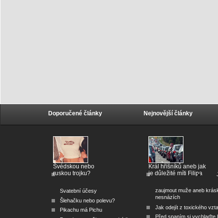
Doporučené články
Nejnovější články
Švédskou nebo
Král hříšníků aneb jak
ruskou trojku?
je důležité míti Filipa
zaujmout muže aneb krás
Svatební účesy
nesnázích
Šlehačku nebo polevu?
Jak odejít z toxického vzt
Pikachu má Pichu
Před spaním si vychlaďte l