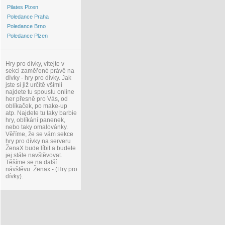
Pilates Plzen
Poledance Praha
Poledance Brno
Poledance Plzen
Hry pro dívky, vítejte v
sekci zaměřené právě na
dívky - hry pro dívky. Jak
jste si již určitě všimli
najdete tu spoustu online
her přesně pro Vás, od
oblíkaček, po make-up
atp. Najdete tu taky barbie
hry, oblíkání panenek,
nebo taky omalovánky.
Věříme, že se vám sekce
hry pro dívky na serveru
ŽenaX bude líbit a budete
jej stále navštěvovat.
Těšíme se na další
návštěvu. Ženax - (Hry pro
dívky).