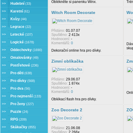
Oblékněte si panenku Winx.
Tré
>>
Hudební
(33)
>>
Karetní
(61)
Witch Room Decorate
Wo
>>
Kvízy
(44)
>>
Legrace
(22)
Přidáno:
01.07.07
>>
Letecké
(107)
Spuštěno:
2 413x
Hodnocení:
-
>>
Logické
(1678)
Komentářů:
0
Dáv
sku
>>
Oddechovky
(1690)
Dekorační online hra pro dívky.
>>
Omalovánky
(49)
Zimní oblíkačka
Zmr
>>
Postřehové
(236)
>>
Pro děti
(638)
Přidáno:
29.06.07
>>
Pro dívky
(568)
Spuštěno:
1 874x
Hodnocení:
-
>>
Pro dva
(56)
Komentářů:
0
Onli
>>
Pro nejmenší
(133)
Oblékací flash hra pro dívky.
>>
Pro ženy
(227)
Zoo Decorate 2
ZO
>>
Puzzle
(24)
>>
RPG
(209)
>>
Skákačky
(855)
Přidáno:
21.06.08
Spuštěno:
2 266x