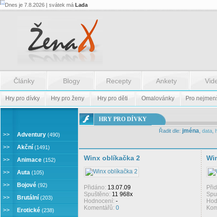
Dnes je 7.8.2026 | svátek má
Lada
Články
Blogy
Recepty
Ankety
Vid
Hry pro dívky
Hry pro ženy
Hry pro děti
Omalovánky
Pro nejmen
ONLINE
HRY PRO DÍVKY
HRY
jména
Řadit dle:
,
data
,
PRO
>>
Adventury
(490)
DÍVKY
>>
Akční
(1491)
Winx oblíkačka 2
Win
>>
Animace
(152)
>>
Auta
(105)
>>
Bojové
(92)
Přidáno:
13.07.09
Při
Spuštěno:
11 968x
Spu
>>
Brutální
(203)
Hodnocení:
-
Hod
Komentářů:
0
Kom
>>
Erotické
(238)