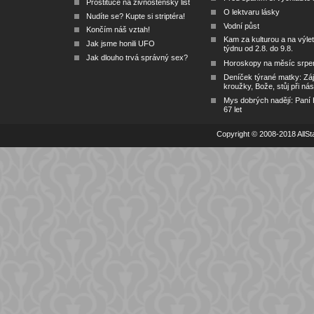
Prostituce na živnostenský list
O lektvaru lásky
Nudíte se? Kupte si striptéra!
Vodní půst
Končím náš vztah!
Kam za kulturou a na výlet
Jak jsme honili UFO
týdnu od 2.8. do 9.8.
Jak dlouho trvá správný sex?
Horoskopy na měsíc srpe
Deníček týrané matky: Zá
kroužky, Bože, stůj při nás
Mys dobrých nadějí: Paní
67 let
Copyright © 2008-2018 AllSta