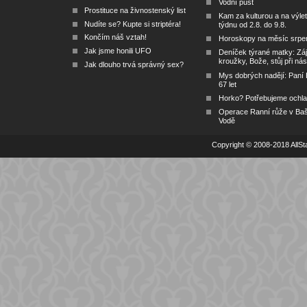
Vodní půst
Prostituce na živnostenský list
Kam za kulturou a na výlet
Nudíte se? Kupte si striptéra!
týdnu od 2.8. do 9.8.
Končím náš vztah!
Horoskopy na měsíc srpe
Jak jsme honili UFO
Deníček týrané matky: Zá
kroužky, Bože, stůj při nás
Jak dlouho trvá správný sex?
Mys dobrých nadějí: Paní
67 let
Horko? Potřebujeme ochlad
Operace Ranní růže v Ba
Vodě
Copyright © 2008-2018 AllSta