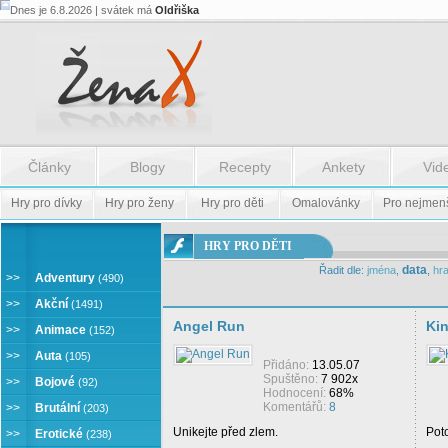
Dnes je 6.8.2026 | svátek má
Oldřiška
Články
Blogy
Recepty
Ankety
Vid
Hry pro dívky
Hry pro ženy
Hry pro děti
Omalovánky
Pro nejmen
ONLINE
HRY PRO DĚTI
HRY
data
Řadit dle:
jména
,
,
hra
PRO
>>
Adventury
(490)
DĚTI
>>
Akční
(1491)
Angel Run
Ki
>>
Animace
(152)
>>
Auta
(105)
Přidáno:
13.05.07
Spuštěno:
7 902x
>>
Bojové
(92)
Hodnocení:
68%
Komentářů:
8
>>
Brutální
(203)
Unikejte před zlem.
Pot
>>
Erotické
(238)