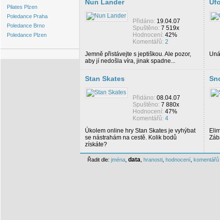
Nun Lander
Uf
Pilates Plzen
Poledance Praha
Přidáno:
19.04.07
Poledance Brno
Spuštěno:
7 519x
Hodnocení:
42%
Poledance Plzen
Komentářů:
2
Jemně přistávejte s jeptiškou. Ale pozor,
Uná
aby jí nedošla víra, jinak spadne...
Stan Skates
Sn
Přidáno:
08.04.07
Spuštěno:
7 880x
Hodnocení:
47%
Komentářů:
4
Úkolem online hry Stan Skates je vyhýbat
Eli
se nástrahám na cestě. Kolik bodů
Záb
získáte?
data
Řadit dle:
jména
,
,
hranosti
,
hodnocení
,
komentářů