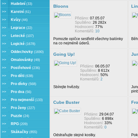
>>
Hudební
(33)
Bloons
Li
>>
Karetní
(61)
Přidáno:
07.05.07
>>
Kvízy
(44)
Spuštěno:
26 282x
Hodnocení:
77%
>>
Legrace
(22)
Komentářů:
10
>>
Letecké
(107)
Pomozte opičce sestřelit všechny balónky
Běh
na co nejméně úderů.
>>
Logické
(1678)
>>
Oddechovky
(1690)
Going Up!
Ju
>>
Omalovánky
(49)
Přidáno:
06.05.07
>>
Postřehové
(236)
Spuštěno:
8 612x
Hodnocení:
50%
>>
Pro děti
(638)
Komentářů:
2
>>
Pro dívky
(568)
Sbírejte hvězdy.
Jung
pinb
>>
Pro dva
(56)
>>
Pro nejmenší
(133)
Cube Buster
Fro
>>
Pro ženy
(227)
Přidáno:
29.04.07
>>
Puzzle
(24)
Spuštěno:
6 898x
Hodnocení:
33%
>>
RPG
(209)
Komentářů:
0
>>
Skákačky
(855)
Odstraňujte stejné kostky.
Pokr