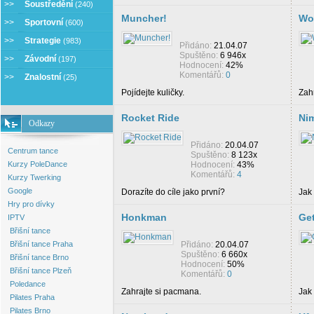
>>
Soustředění
(240)
Muncher!
Wo
>>
Sportovní
(600)
>>
Strategie
(983)
Přidáno:
21.04.07
Spuštěno:
6 946x
>>
Závodní
(197)
Hodnocení:
42%
Komentářů:
0
>>
Znalostní
(25)
Pojídejte kuličky.
Zahr
Rocket Ride
Nim
Odkazy
Přidáno:
20.04.07
Centrum tance
Spuštěno:
8 123x
Kurzy PoleDance
Hodnocení:
43%
Komentářů:
4
Kurzy Twerking
Google
Dorazíte do cíle jako první?
Jak
Hry pro dívky
Honkman
Ge
IPTV
Břišní tance
Břišní tance Praha
Přidáno:
20.04.07
Spuštěno:
6 660x
Břišní tance Brno
Hodnocení:
50%
Břišní tance Plzeň
Komentářů:
0
Poledance
Zahrajte si pacmana.
Jak
Pilates Praha
Pilates Brno