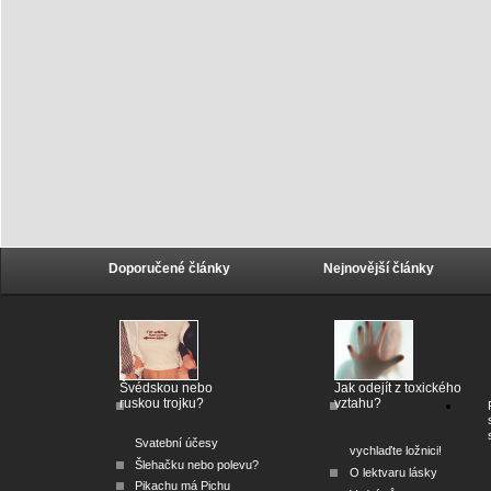
Doporučené články
Nejnovější články
Švédskou nebo
Jak odejít z toxického
ruskou trojku?
vztahu?
Svatební účesy
vychlaďte ložnici!
Šlehačku nebo polevu?
O lektvaru lásky
Pikachu má Pichu