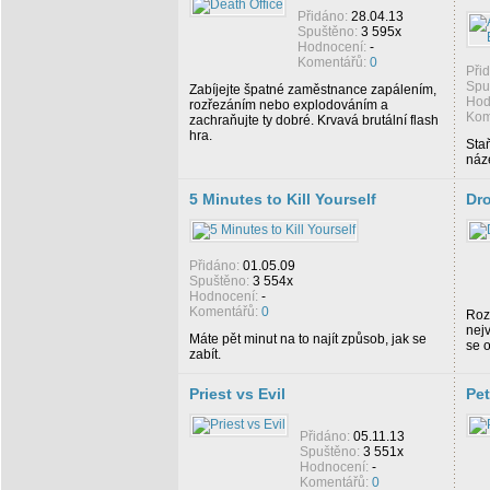
Přidáno:
28.04.13
Spuštěno:
3 595x
Hodnocení:
-
Komentářů:
0
Při
Spu
Zabíjejte špatné zaměstnance zapálením,
Hod
rozřezáním nebo explodováním a
Kom
zachraňujte ty dobré. Krvavá brutální flash
hra.
Sta
náze
5 Minutes to Kill Yourself
Dr
Přidáno:
01.05.09
Spuštěno:
3 554x
Hodnocení:
-
Komentářů:
0
Roz
nej
Máte pět minut na to najít způsob, jak se
se 
zabít.
Priest vs Evil
Pet
Přidáno:
05.11.13
Spuštěno:
3 551x
Hodnocení:
-
Komentářů:
0