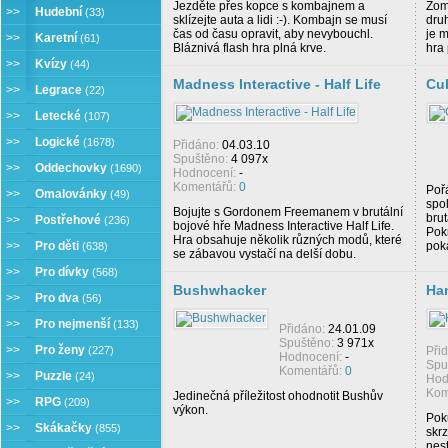
Jezděte přes kopce s kombajnem a
Zom
>>
Hudební
(33)
sklízejte auta a lidi :-). Kombajn se musí
dru
čas od času opravit, aby nevybouchl.
je 
>>
Karetní
(61)
Bláznivá flash hra plná krve.
hra 
>>
Kvízy
(44)
Madness Interactive - Half Life
Cub
>>
Legrace
(22)
>>
Letecké
(107)
>>
Logické
(1678)
Přidáno:
04.03.10
Spuštěno:
4 097x
>>
Oddechovky
(1690)
Hodnocení:
-
Komentářů:
0
Pořá
>>
Omalovánky
(49)
spo
Bojujte s Gordonem Freemanem v brutální
brut
>>
Postřehové
(236)
bojové hře Madness Interactive Half Life.
Pokr
Hra obsahuje několik různých modů, které
>>
Pro děti
pok
(638)
se zábavou vystačí na delší dobu.
>>
Pro dívky
(568)
Bushwhacker
Han
>>
Pro dva
(56)
>>
Pro nejmenší
(133)
Přidáno:
24.01.09
Spuštěno:
3 971x
>>
Pro ženy
(227)
Při
Hodnocení:
-
Spu
Komentářů:
0
>>
Puzzle
(24)
Hod
Kom
Jedinečná příležitost ohodnotit Bushův
>>
RPG
(209)
výkon.
Pok
>>
Skákačky
(855)
skrz
nes