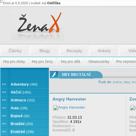
Dnes je 6.8.2026 | svátek má
Oldřiška
Články
Blogy
Recepty
Ankety
Vid
Hry pro dívky
Hry pro ženy
Hry pro děti
Omalovánky
Pro nejmen
ONLINE
HRY BRUTÁLNÍ
HRY
Řadit dle:
jména
,
data
,
hr
BRUTÁLNÍ
>>
Adventury
(490)
>>
Akční
(1491)
Angry Harvester
Zo
>>
Animace
(152)
>>
Auta
(105)
>>
Bojové
(92)
Přidáno:
31.03.13
Při
Spuštěno:
4 191x
Spu
>>
Brutální
(203)
Hodnocení:
-
Hod
Komentářů:
0
Kom
>>
Erotické
(238)