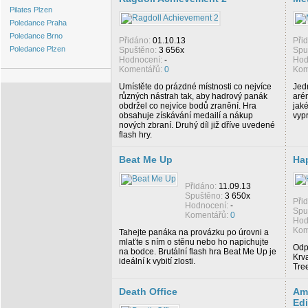
Pilates Plzen
Poledance Praha
Poledance Brno
Přidáno:
01.10.13
Při
Poledance Plzen
Spuštěno:
3 656x
Spu
Hodnocení:
-
Hod
Komentářů:
0
Kom
Umístěte do prázdné místnosti co nejvíce
Jed
různých nástrah tak, aby hadrový panák
aré
obdržel co nejvíce bodů zranění. Hra
jak
obsahuje získávání medailí a nákup
vyp
nových zbraní. Druhý díl již dříve uvedené
flash hry.
Beat Me Up
Hap
Přidáno:
11.09.13
Spuštěno:
3 650x
Při
Hodnocení:
-
Spu
Komentářů:
0
Hod
Kom
Tahejte panáka na provázku po úrovni a
mlaťte s ním o stěnu nebo ho napichujte
Odp
na bodce. Brutální flash hra Beat Me Up je
Krv
ideální k vybití zlosti.
Tre
Death Office
Am
Edi