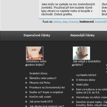
Jako kněz se vydejte na lov znetvořených
Zkou
zombíků. Používat při tom budete různé
doko
typy zbraní co najdete nebo si koupíte v
kdy
obchodě. Dobrá grafika.
Brut
hodnocení
Řadit dle:
jména
,
data
,
hranosti
,
,
komentář
Doporučené články
Nejnovější články
Švédskou nebo
Jak odejít z toxického
ruskou trojku?
vztahu?
Svatební účesy
vychlaďte ložnici!
Šlehačku nebo polevu?
O lektvaru lásky
Pikachu má Pichu
Vodní půst
Prostituce na živnostenský list
Kam za kulturou a na výlet
Nudíte se? Kupte si striptéra!
týdnu od 2.8. do 9.8.
Končím náš vztah!
Horoskopy na měsíc srpe
Jak jsme honili UFO
Deníček týrané matky: Zá
kroužky, Bože, stůj při nás
Jak dlouho trvá správný sex?