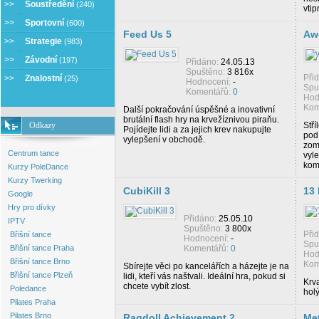
>>
Soustředění
(240)
vtip
>>
Sportovní
(600)
Feed Us 5
Aw
>>
Strategie
(983)
>>
Závodní
(197)
Přidáno:
24.05.13
Spuštěno:
3 816x
Při
>>
Znalostní
(25)
Hodnocení:
-
Spu
Komentářů:
0
Hod
Kom
Další pokračování úspěšné a inovativní
brutální flash hry na krvežíznivou piraňu.
Odkazy
Stř
Pojídejte lidi a za jejich krev nakupujte
pod 
vylepšení v obchodě.
zom
Centrum tance
vyl
kom
Kurzy PoleDance
Kurzy Twerking
CubiKill 3
13 
Google
Hry pro dívky
Přidáno:
25.05.10
IPTV
Spuštěno:
3 800x
Při
Břišní tance
Hodnocení:
-
Spu
Břišní tance Praha
Komentářů:
0
Hod
Břišní tance Brno
Kom
Sbírejte věci po kancelářích a házejte je na
Břišní tance Plzeň
lidi, kteří vás naštvali. Ideální hra, pokud si
Krva
chcete vybít zlost.
Poledance
holý
Pilates Praha
Pilates Brno
Ragdoll Achievement 2
Me