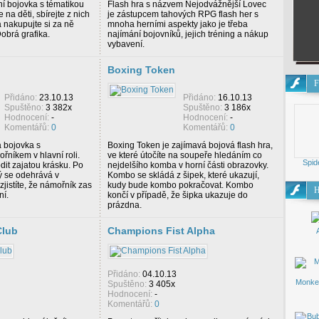
í bojovka s tématikou
Flash hra s názvem Nejodvážnější Lovec
na děti, sbírejte z nich
je zástupcem tahových RPG flash her s
a nakupujte si za ně
mnoha herními aspekty jako je třeba
obrá grafika.
najímání bojovníků, jejich tréning a nákup
vybavení.
Boxing Token
F
Přidáno:
23.10.13
Přidáno:
16.10.13
Spuštěno:
3 382x
Spuštěno:
3 186x
Hodnocení:
-
Hodnocení:
-
Komentářů:
0
Komentářů:
0
 bojovka s
Boxing Token je zajímavá bojová flash hra,
níkem v hlavní roli.
ve které útočíte na soupeře hledáním co
Spide
it zajatou krásku. Po
nejdelšího komba v horní části obrazovky.
rý se odehrává v
Kombo se skládá z šipek, které ukazují,
jistíte, že námořník zas
kudy bude kombo pokračovat. Kombo
H
ní.
končí v případě, že šipka ukazuje do
prázdna.
Club
Champions Fist Alpha
Přidáno:
04.10.13
Monke
Spuštěno:
3 405x
Hodnocení:
-
Komentářů:
0