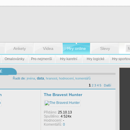
Ankety
Videa
Hry online
Slevy
Omalovánky
Pro nejmenší
Hry karetní
Hry logické
Hry sportov
É
data
Řadit dle:
jména
,
,
hranosti
,
hodnocení
,
komentářů
1
2
3
4
5
Další
n
The Bravest Hunter
Přidáno:
25.10.13
Spuštěno:
4 524x
Hodnocení:
-
Komentářů:
0