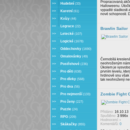
Propracovaná akčn
>>
Hudební
(33)
Halloweenu. Útočte 
vypadlé sladkosti 
>>
Karetní
(61)
nové schopnosti. D
>>
Kvízy
(44)
>>
Legrace
(22)
Brawlin Sailor
>>
Letecké
(107)
>>
Logické
(1678)
>>
Oddechovky
(1690)
>>
Omalovánky
(49)
Černobílá kreslená
neohroženým námoř
>>
Postřehové
(236)
Úkolem je vysvobod
>>
Pro děti
prvním levelu, kte
(638)
hrdinově snu však z
>>
Pro dívky
(568)
tak neohrožený ne
>>
Pro dva
(56)
Zombie Fight 
>>
Pro nejmenší
(133)
>>
Pro ženy
(227)
>>
Puzzle
(24)
Přidáno:
16.10.13
Spuštěno:
3 996x
>>
RPG
(209)
Hodnocení:
-
Komentářů:
0
>>
Skákačky
(855)