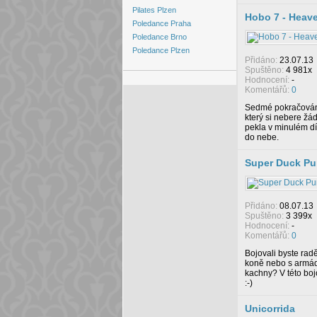
Pilates Plzen
Hobo 7 - Heav
Poledance Praha
Poledance Brno
Poledance Plzen
Přidáno:
23.07.13
Spuštěno:
4 981x
Hodnocení:
-
Komentářů:
0
Sedmé pokračován
který si nebere žá
pekla v minulém d
do nebe.
Super Duck P
Přidáno:
08.07.13
Spuštěno:
3 399x
Hodnocení:
-
Komentářů:
0
Bojovali byste radě
koně nebo s armádo
kachny? V této boj
:-)
Unicorrida