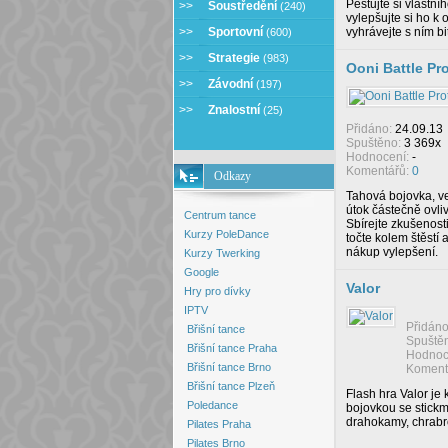
Pěstujte si vlastní
>>
Soustředění
(240)
vylepšujte si ho k
>>
Sportovní
vyhrávejte s ním bi
(600)
>>
Strategie
(983)
Ooni Battle Pr
>>
Závodní
(197)
>>
Znalostní
(25)
Přidáno:
24.09.13
Spuštěno:
3 369x
Hodnocení:
-
Komentářů:
0
Odkazy
Tahová bojovka, v
útok částečně ovli
Centrum tance
Sbírejte zkušenost
Kurzy PoleDance
točte kolem štěstí 
nákup vylepšení.
Kurzy Twerking
Google
Valor
Hry pro dívky
IPTV
Přidán
Břišní tance
Spuště
Břišní tance Praha
Hodnoc
Břišní tance Brno
Koment
Břišní tance Plzeň
Flash hra Valor je 
Poledance
bojovkou se stick
drahokamy, chrabr
Pilates Praha
Pilates Brno