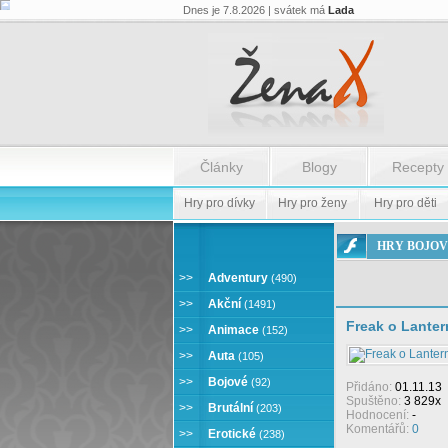
Dnes je 7.8.2026 | svátek má
Lada
Články
Blogy
Recepty
Hry pro dívky
Hry pro ženy
Hry pro děti
ONLINE
HRY BOJOV
HRY
BOJOVÉ
>>
Adventury
(490)
>>
Akční
(1491)
Freak o Lanter
>>
Animace
(152)
>>
Auta
(105)
>>
Bojové
(92)
Přidáno:
01.11.13
Spuštěno:
3 829x
>>
Brutální
(203)
Hodnocení:
-
Komentářů:
0
>>
Erotické
(238)