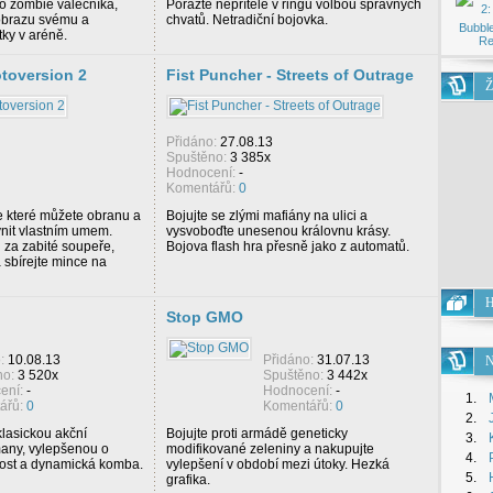
ho zombie válečníka,
Porazte nepřítele v ringu volbou správných
 obrazu svému a
chvatů. Netradiční bojovka.
Bubble
tky v aréně.
Re
otoversion 2
Fist Puncher - Streets of Outrage
Ž
Přidáno:
27.08.13
Spuštěno:
3 385x
Hodnocení:
-
Komentářů:
0
e které můžete obranu a
Bojujte se zlými mafiány na ulici a
vnit vlastním umem.
vysvoboďte unesenou královnu krásy.
i za zabité soupeře,
Bojova flash hra přesně jako z automatů.
a sbírejte mince na
H
Stop GMO
o:
10.08.13
Přidáno:
31.07.13
N
no:
3 520x
Spuštěno:
3 442x
ení:
-
Hodnocení:
-
1.
ářů:
0
Komentářů:
0
2.
klasickou akční
Bojujte proti armádě geneticky
3.
many, vylepšenou o
modifikované zeleniny a nakupujte
4.
ost a dynamická komba.
vylepšení v období mezi útoky. Hezká
5.
grafika.