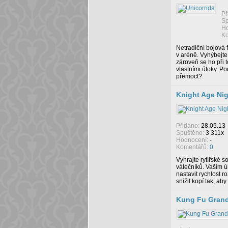
Př
Sp
Ho
Ko
Netradiční bojová 
v aréně. Vyhýbejte
zároveň se ho při t
vlastními útoky. P
přemoct?
Knight Age Ni
Přidáno:
28.05.13
Spuštěno:
3 311x
Hodnocení:
-
Komentářů:
0
Vyhrajte rytířské 
válečníků. Vaším 
nastavit rychlost r
snížit kopí tak, aby
Kung Fu Gran