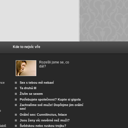
Kde to nejvíc vře
Rozešli jsme se, co
dál?
ánce
Sex s tebou mě nebaví
Ta druhá III
Živím se sexem
Potřebujete společnost? Kupte si gigola
Zachraňme své muže! Dopřejme jim orální
sex!
o
Orální sex: Cunnilinctus, felace
Jsou ženy víc nevěrné než muži?
abiš
Švédskou nebo ruskou trojku?