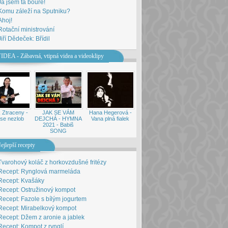
Já jsem ta bouře!
Komu záleží na Sputniku?
Ahoj!
Rotační ministrování
Jiří Dědeček: Břídil
IDEA - Zábavná, vtipná videa a videoklipy
 Ztraceny -
JAK SE VÁM
Hana Hegerová -
se nezlob
DEJCHÁ - HYMNA
Vana plná fialek
2021 - Babiš
SONG
ejlepší recepty
Tvarohový koláč z horkovzdušné fritézy
Recept: Rynglová marmeláda
Recept: Kvašáky
Recept: Ostružinový kompot
Recept: Fazole s bílým jogurtem
Recept: Mirabelkový kompot
Recept: Džem z aronie a jablek
Recept: Kompot z rynglí