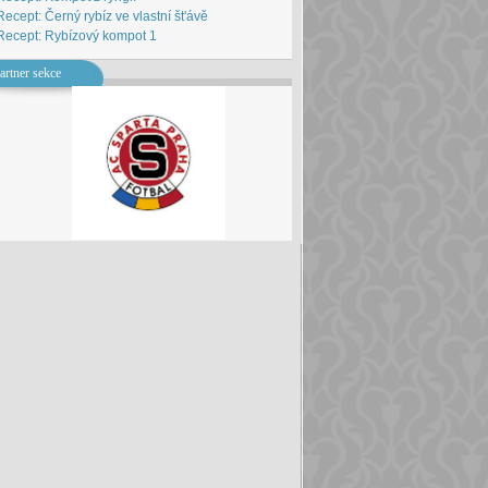
Recept: Černý rybíz ve vlastní št'ávě
Recept: Rybízový kompot 1
artner sekce