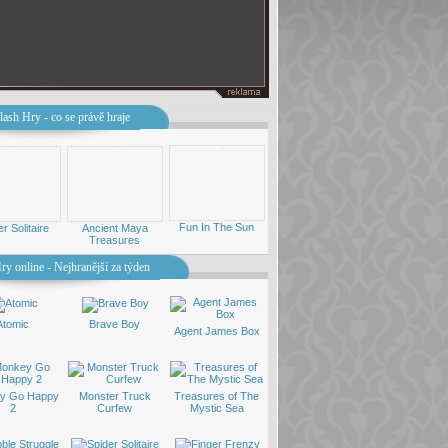
lash Hry - co se právě hraje
Fun In The Sun
r Solitaire
Ancient Maya
Treasures
ry online - Nejhranější za týden
Atomic
Brave Boy
Agent James Box
y Go Happy
Monster Truck
Treasures of The
2
Curfew
Mystic Sea