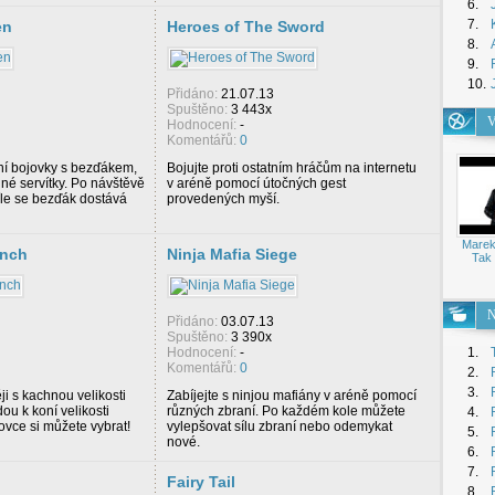
6.
7.
en
Heroes of The Sword
8.
9.
10.
Přidáno:
21.07.13
Spuštěno:
3 443x
V
Hodnocení:
-
Komentářů:
0
í bojovky s bezďákem,
Bojujte proti ostatním hráčům na internetu
dné servítky. Po návštěvě
v aréně pomocí útočných gest
íle se bezďák dostává
provedených myší.
Marek
unch
Ninja Mafia Siege
Tak 
N
Přidáno:
03.07.13
Spuštěno:
3 390x
Hodnocení:
-
1.
Komentářů:
0
2.
3.
ji s kachnou velikosti
Zabíjejte s ninjou mafiány v aréně pomocí
u k koní velikosti
různých zbraní. Po každém kole můžete
4.
ovce si můžete vybrat!
vylepšovat sílu zbraní nebo odemykat
5.
nové.
6.
7.
Fairy Tail
8.