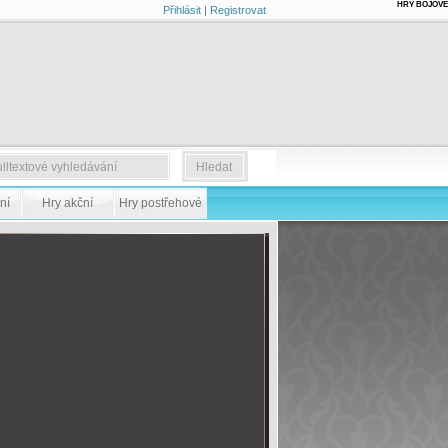
HRY BOJOVÉ
Přihlásit
|
Registrovat
ní
Hry akční
Hry postřehové