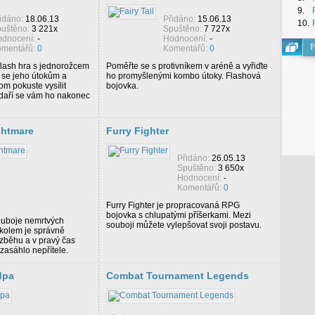
9.
idáno:
18.06.13
Přidáno:
15.06.13
10.
uštěno:
3 221x
Spuštěno:
7 727x
dnocení:
-
Hodnocení:
-
P
mentářů:
0
Komentářů:
0
flash hra s jednorožcem
Poměřte se s protivníkem v aréně a vyřiďte
 se jeho útokům a
ho promyšlenými kombo útoky. Flashová
om pokuste vysílit
bojovka.
odaří se vám ho nakonec
ghtmare
Furry Fighter
Přidáno:
26.05.13
Spuštěno:
3 650x
Hodnocení:
-
Komentářů:
0
Furry Fighter je propracovaná RPG
bojovka s chlupatými příšerkami. Mezi
souboje nemrtvých
souboji můžete vylepšovat svoji postavu.
úkolem je správně
ozběhu a v pravý čas
 zasáhlo nepřítele.
dpa
Combat Tournament Legends