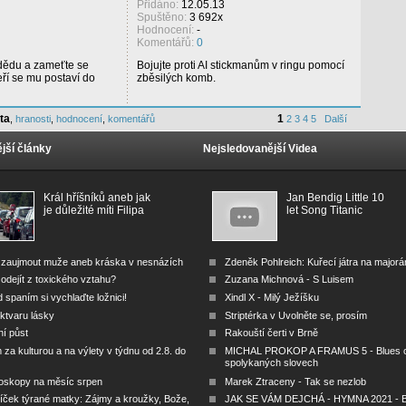
Přidáno:
12.05.13
Spuštěno:
3 692x
Hodnocení:
-
Komentářů:
0
 dědu a zameťte se
Bojujte proti AI stickmanům v ringu pomocí
eří se mu postaví do
zběsilých komb.
ta
1
,
hranosti
,
hodnocení
,
komentářů
2
3
4
5
Další
jší články
Nejsledovanější Videa
Král hříšníků aneb jak
Jan Bendig Little 10
je důležité míti Filipa
let Song Titanic
 zaujmout muže aneb kráska v nesnázích
Zdeněk Pohlreich: Kuřecí játra na major
odejít z toxického vztahu?
Zuzana Michnová - S Luisem
 spaním si vychlaďte ložnici!
Xindl X - Milý Ježíšku
ktvaru lásky
Striptérka v Uvolněte se, prosím
ní půst
Rakouští čerti v Brně
za kulturou a na výlety v týdnu od 2.8. do
MICHAL PROKOP A FRAMUS 5 - Blues 
spolykaných slovech
oskopy na měsíc srpen
Marek Ztraceny - Tak se nezlob
íček týrané matky: Zájmy a kroužky, Bože,
JAK SE VÁM DEJCHÁ - HYMNA 2021 - B