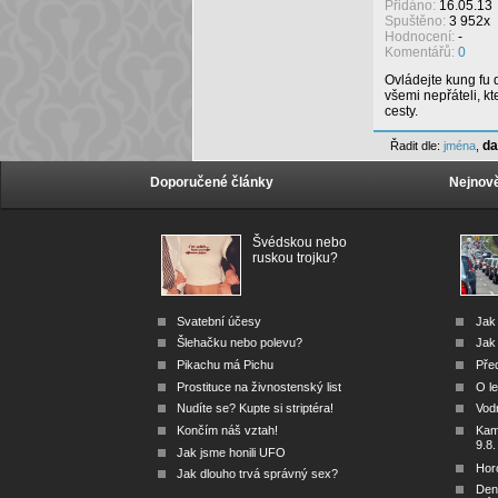
Přidáno:
16.05.13
Spuštěno:
3 952x
Hodnocení:
-
Komentářů:
0
Ovládejte kung fu
všemi nepřáteli, kt
cesty.
da
Řadit dle:
jména
,
Doporučené články
Nejnově
Švédskou nebo
ruskou trojku?
Svatební účesy
Jak
Šlehačku nebo polevu?
Jak 
Pikachu má Pichu
Před
Prostituce na živnostenský list
O le
Nudíte se? Kupte si striptéra!
Vod
Končím náš vztah!
Kam 
9.8.
Jak jsme honili UFO
Hor
Jak dlouho trvá správný sex?
Den