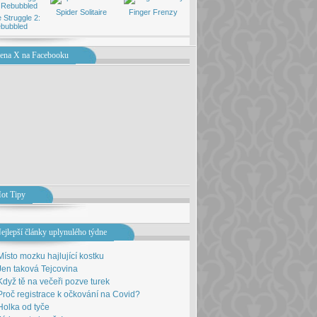
Spider Solitaire
Finger Frenzy
 Struggle 2:
bubbled
ena X na Facebooku
ot Tipy
ejlepší články uplynulého týdne
Místo mozku hajlující kostku
Jen taková Tejcovina
Když tě na večeři pozve turek
Proč registrace k očkování na Covid?
Holka od tyče