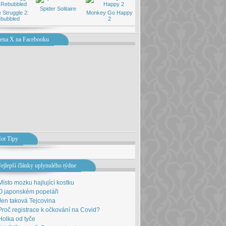
Spider Solitaire
 Struggle 2:
Monkey Go Happy
bubbled
2
ena X na Facebooku
ot Tipy
ejlepší články uplynulého týdne
Místo mozku hajlující kostku
O japonském popeláři
Jen taková Tejcovina
Proč registrace k očkování na Covid?
Holka od tyče