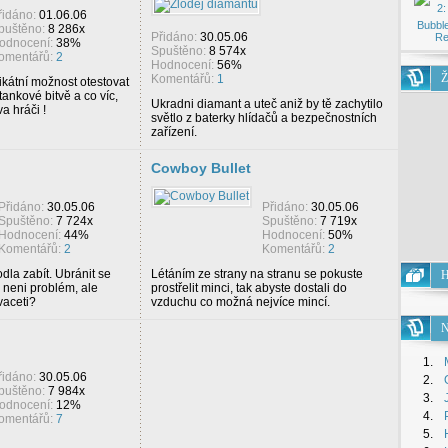
řidáno:
01.06.06
Bubble
puštěno:
8 286x
Přidáno:
30.05.06
Re
odnocení:
38%
Spuštěno:
8 574x
omentářů:
2
Hodnocení:
56%
Ž
Komentářů:
1
ikátní možnost otestovat
ankové bitvě a co víc,
Ukradni diamant a uteč aniž by tě zachytilo
a hráči !
světlo z baterky hlídačů a bezpečnostních
zařízení.
Cowboy Bullet
Přidáno:
30.05.06
Přidáno:
30.05.06
Spuštěno:
7 724x
Spuštěno:
7 719x
Hodnocení:
44%
Hodnocení:
50%
Komentářů:
2
Komentářů:
2
dla zabít. Ubránit se
Létáním ze strany na stranu se pokuste
H
 neni problém, ale
prostřelit minci, tak abyste dostali do
vaceti?
vzduchu co možná nejvíce mincí.
N
1.
řidáno:
30.05.06
2.
puštěno:
7 984x
3.
odnocení:
12%
4.
omentářů:
7
5.