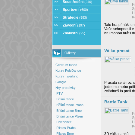
>>
Soustředění
(240)
P
S
>>
Sportovní
(600)
H
K
>>
Strategie
(983)
Tato hra přináši un
>>
Závodní
(197)
Vaše schopnosti v t
>>
Znalostní
hru mohou hrát i dv
(25)
Válka prasat
Odkazy
Centrum tance
Kurzy PoleDance
Kurzy Twerking
Google
Prasata se tě rozho
jednomu nebo pěti
Hry pro dívky
zvládneš to proti d
IPTV
Břišní tance
Battle Tank
Břišní tance Praha
Břišní tance Brno
P
Břišní tance Plzeň
S
H
Poledance
K
Pilates Praha
Pilates Brno
3D válka tanků.