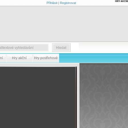
HRY AKČNÍ
Přihlásit
|
Registrovat
ní
Hry akční
Hry postřehové