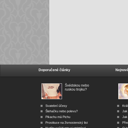
Doporučené články
Nejnově
Švédskou nebo
ruskou trojku?
Svatební účesy
Král
Šlehačku nebo polevu?
Jak
Pikachu má Pichu
Jak 
Prostituce na živnostenský list
Před