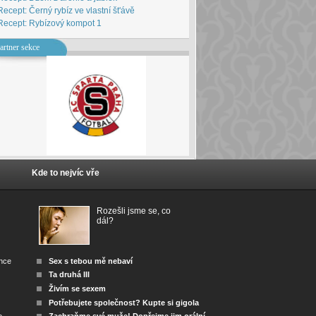
Recept: Černý rybíz ve vlastní št'ávě
Recept: Rybízový kompot 1
artner sekce
Kde to nejvíc vře
Rozešli jsme se, co
dál?
ánce
Sex s tebou mě nebaví
Ta druhá III
Živím se sexem
Potřebujete společnost? Kupte si gigola