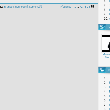
6.
7.
ta
75
,
hranosti
,
hodnocení
,
komentářů
Předchozí
1
...
72
73
74
8.
9.
10.
V
Marek
Tak 
N
1.
2.
3.
4.
5.
6.
7.
8.