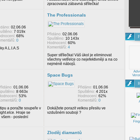
zpracovaná zábavná střílečka!
The Professionals
idáno:
02.06.06
uštěno:
7 019x
Přidáno:
02.06.06
dnocení:
68%
F
Spuštěno:
10 143x
mentářů:
0
Hodnocení:
60%
Komentářů:
4
ky A.L.I.A.S
Super střílečka! Váš úkol je eliminovat
všechny vetřelce co nejefektivněji a na co
nejméně nábojů.
Adve
Space Bugs
Veron
H
řidáno:
01.06.06
Přidáno:
01.06.06
puštěno:
8 663x
Spuštěno:
4 201x
Hodnocení:
53%
Hodnocení:
62%
Komentářů:
0
Komentářů:
0
tipu a poražte soupeře v
Dokážete porazit velkou přesilu ve
ght.elce. Hraje se
vzdušném souboji ?
i všem - poslední
Fing
Zloděj diamantů