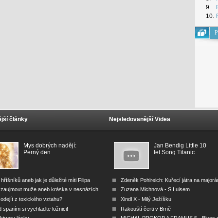
9.
10.
P
jší články
Nejsledovanější Videa
Mys dobrých nadějí:
Jan Bendig Little 10
Perný den
let Song Titanic
 hříšníků aneb jak je důležité míti Filipa
Zdeněk Pohlreich: Kuřecí játra na major
 zaujmout muže aneb kráska v nesnázích
Zuzana Michnová - S Luisem
odejít z toxického vztahu?
Xindl X - Milý Ježíšku
 spaním si vychlaďte ložnici!
Rakouští čerti v Brně