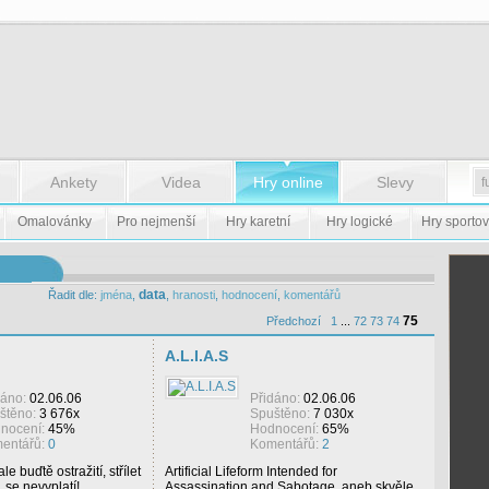
Ankety
Videa
Hry online
Slevy
Omalovánky
Pro nejmenší
Hry karetní
Hry logické
Hry sportov
data
Řadit dle:
jména
,
,
hranosti
,
hodnocení
,
komentářů
75
Předchozí
1
...
72
73
74
A.L.I.A.S
dáno:
02.06.06
Přidáno:
02.06.06
štěno:
3 676x
Spuštěno:
7 030x
nocení:
45%
Hodnocení:
65%
entářů:
0
Komentářů:
2
le buďtě ostražití, střílet
Artificial Lifeform Intended for
 se nevyplatí!
Assassination and Sabotage, aneb skvěle