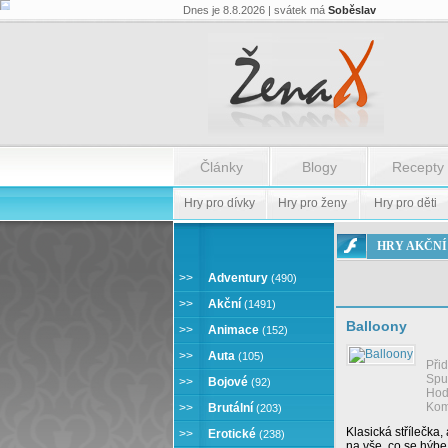
Dnes je 8.8.2026 | svátek má
Soběslav
Články
Blogy
Recepty
Hry pro dívky
Hry pro ženy
Hry pro děti
ONLINE
HRY AKČNÍ
HRY
AKČNÍ
>>
Adventury
(490)
>>
Akční
(1491)
Balloony
>>
Animace
(152)
>>
Auta
(105)
Při
Spu
>>
Bojové
(92)
Hod
Kom
>>
Brutální
(203)
Klasická střílečka, a
>>
Erotické
(238)
na vše, co se hýbe,