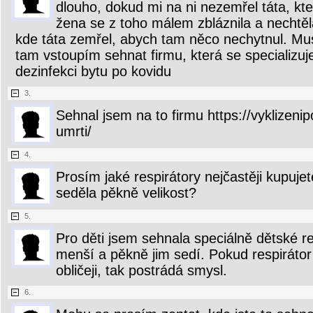
dlouho, dokud mi na ni nezemřel táta, kter
žena se z toho málem zbláznila a nechtěl
kde táta zemřel, abych tam něco nechytnul. Mu
tam vstoupím sehnat firmu, která se specializuje
dezinfekci bytu po kovidu
3.
Sehnal jsem na to firmu https://vyklizenip
umrti/
4.
Prosím jaké respirátory nejčastěji kupujet
seděla pěkně velikost?
5.
Pro děti jsem sehnala speciálně dětské re
menší a pěkně jim sedí. Pokud respiráto
obličeji, tak postrádá smysl.
6.