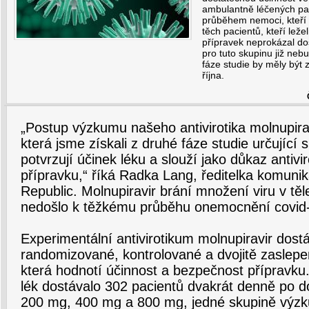
ambulantně léčených pa
průběhem nemoci, kteří n
těch pacientů, kteří leže
přípravek neprokázal do
pro tuto skupinu již neb
fáze studie by měly být
října.
„Postup výzkumu našeho antivirotika molnupirav
která jsme získali z druhé fáze studie určující
potvrzují účinek léku a slouží jako důkaz antivi
přípravku,“ říká Radka Lang, ředitelka komu
Republic. Molnupiravir brání množení viru v těl
nedošlo k těžkému průběhu onemocnění covid
Experimentální antivirotikum molnupiravir dostá
randomizované, kontrolované a dvojitě zasle
která hodnotí účinnost a bezpečnost přípravku.
lék dostávalo 302 pacientů dvakrát denně po 
200 mg, 400 mg a 800 mg, jedné skupině výzk