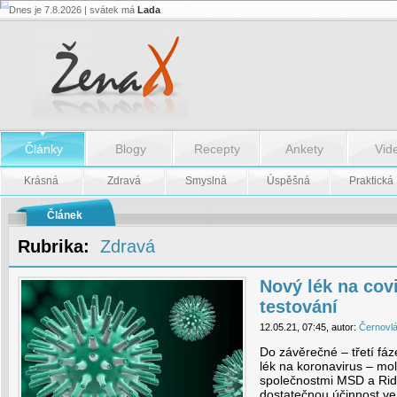
Dnes je 7.8.2026 | svátek má
Lada
Nový
lék
na
covid-
19
je
ve
třetí
fázi
testování
Články
Blogy
Recepty
Ankety
Vid
-
Krásná
Zdravá
Smyslná
Úspěšná
Praktická
Nový
lék
na
Článek
covid-
19
Rubrika:
Zdravá
je
ve
třetí
fázi
Nový lék na covid
testování
testování
12.05.21, 07:45, autor:
Černovl
Do závěrečné – třetí fáz
lék na koronavirus – mol
společnostmi MSD a Rid
dostatečnou účinnost ve 