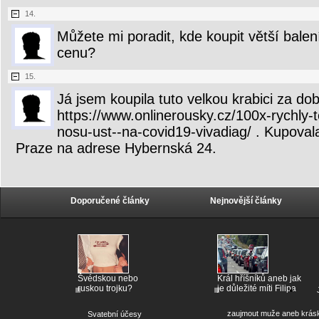
14.
Můžete mi poradit, kde koupit větší bale
cenu?
15.
Já jsem koupila tuto velkou krabici za do
https://www.onlinerousky.cz/100x-rychly-te
nosu-ust--na-covid19-vivadiag/ . Kupoval
Praze na adrese Hybernská 24.
Doporučené články
Nejnovější články
Švédskou nebo
Král hříšníků aneb jak
ruskou trojku?
je důležité míti Filipa
zaujmout muže aneb krás
Svatební účesy