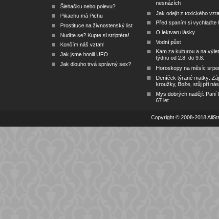
nesnázích
Šlehačku nebo polevu?
Jak odejít z toxického vzt
Pikachu má Pichu
Před spaním si vychlaďte l
Prostituce na živnostenský list
O lektvaru lásky
Nudíte se? Kupte si striptéra!
Vodní půst
Končím náš vztah!
Kam za kulturou a na výlet
Jak jsme honili UFO
týdnu od 2.8. do 9.8.
Jak dlouho trvá správný sex?
Horoskopy na měsíc srpe
Deníček týrané matky: Zá
kroužky, Bože, stůj při nás
Mys dobrých nadějí: Paní
67 let
Copyright © 2008-2018 AllSta