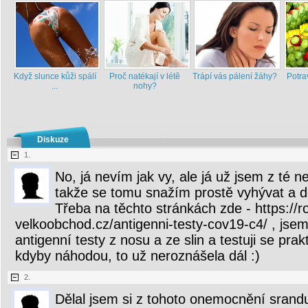
Když slunce kůži spálí
Proč natékají v létě
Trápí vás pálení žáhy?
Potra
...
nohy?
Diskuze
1.
No, já nevím jak vy, ale já už jsem z té 
takže se tomu snažím prostě vyhývat a doc
Třeba na těchto stránkách zde - https://r
velkoobchod.cz/antigenni-testy-cov19-c4/ , jsem
antigenní testy z nosu a ze slin a testuji se pra
kdyby náhodou, to už neroznášela dál :)
2.
Dělal jsem si z tohoto onemocnění srandu.