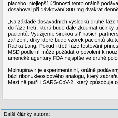
placebo. Nejlepší účinnosti tento orálně podáv
dosahoval při dávkování 800 mg dvakrát denně
„Na základě dosavadních výsledků druhé fáze
do fáze třetí, která bude dále zkoumat účinky
pacientů. Využijeme širokou síť našich partner
zařízení, díky které bude vzorek pacientů skute
Radka Lang. Pokud i třetí fáze testování přines
MSD podle ní může požádat o povolení k nouz
americké agentury FDA nejspíše ve druhé polo
Molnupiravir je experimentální, orálně podávaný
bázi ribonukleosidového analogu, který zabraň
Mezi ně patří i SARS-CoV-2, který způsobuje 
Další články autora: