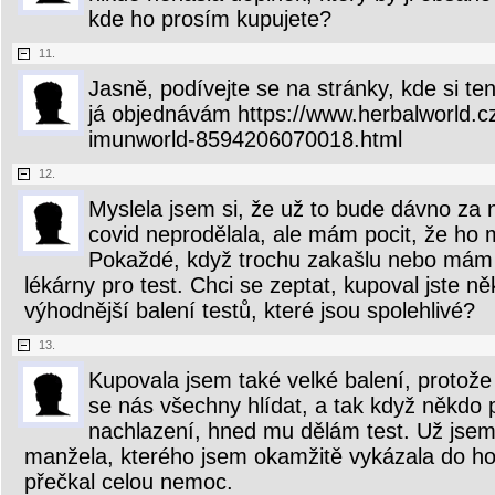
kde ho prosím kupujete?
11.
Jasně, podívejte se na stránky, kde si te
já objednávám https://www.herbalworld.c
imunworld-8594206070018.html
12.
Myslela jsem si, že už to bude dávno za 
covid neprodělala, ale mám pocit, že ho
Pokaždé, když trochu zakašlu nebo mám
lékárny pro test. Chci se zeptat, kupoval jste n
výhodnější balení testů, které jsou spolehlivé?
13.
Kupovala jsem také velké balení, protož
se nás všechny hlídat, a tak když někdo 
nachlazení, hned mu dělám test. Už jsem 
manžela, kterého jsem okamžitě vykázala do h
přečkal celou nemoc.