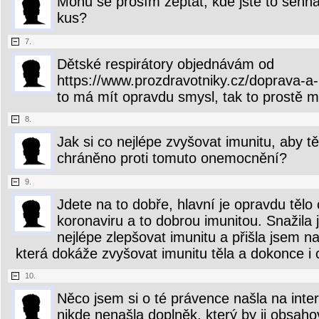
Mohu se prosím zeptat, kde jste to sehna
kus?
7.
Dětské respirátory objednávám od
https://www.prozdravotniky.cz/doprava-a-
to má mít opravdu smysl, tak to prostě mu
8.
Jak si co nejlépe zvyšovat imunitu, aby t
chráněno proti tomuto onemocnění?
9.
Jdete na to dobře, hlavní je opravdu tělo 
koronaviru a to dobrou imunitou. Snažila js
nejlépe zlepšovat imunitu a přišla jsem n
která dokáže zvyšovat imunitu těla a dokonce i c
10.
Něco jsem si o té právence našla na inte
nikde nenašla doplněk, který by ji obsaho