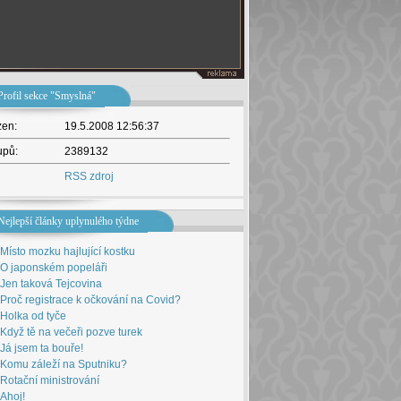
Profil sekce "Smyslná"
žen:
19.5.2008 12:56:37
upů:
2389132
RSS zdroj
Nejlepší články uplynulého týdne
Místo mozku hajlující kostku
O japonském popeláři
Jen taková Tejcovina
Proč registrace k očkování na Covid?
Holka od tyče
Když tě na večeři pozve turek
Já jsem ta bouře!
Komu záleží na Sputniku?
Rotační ministrování
Ahoj!