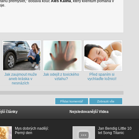
vztahu přemýšlet,“ dodává kouč
Aleš Kalina
, který klientům pomáhá v
oje.
Jak zaujmout muže
Jak odejít z toxického
Před spaním si
aneb kráska v
vztahu?
vychlaďte ložnici!
nesnázích
jší články
Nejsledovanější Videa
Mys dobrých nadějí:
Jan Bendig Little 10
Perný den
let Song Titanic