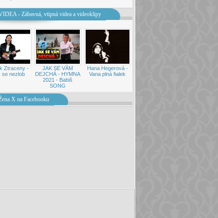
VIDEA - Zábavná, vtipná videa a videoklipy
k Ztraceny -
JAK SE VÁM
Hana Hegerová -
 se nezlob
DEJCHÁ - HYMNA
Vana plná fialek
2021 - Babiš
SONG
Žena X na Facebooku