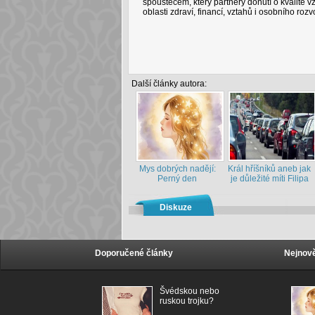
spouštěčem, který partnery donutí o kvalitě 
oblasti zdraví, financí, vztahů i osobního rozv
Další články autora:
Mys dobrých nadějí:
Král hříšníků aneb jak
Perný den
je důležité míti Filipa
Diskuze
Doporučené články
Nejnově
Švédskou nebo
ruskou trojku?