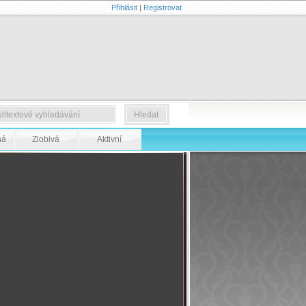
Přihlásit
|
Registrovat
ná
Zlobivá
Aktivní