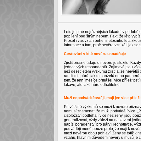
Léto je plné nejrůznějších lákadel v podobě
popíjení pod širým nebem. Fakt, že léto vybízí
Prošel i váš vztah během letošního léta zko
informace o tom, proč nevěra vzniká i jak se s
Cestování v létě nevěru usnadňuje
Zjistit přesné údaje o nevěře je složité. Každý 
jednotlivých respondentů. Zajímavé jsou však
než desetiletém výzkumu zjistila, že největš
randících párů, tak u manželů nebo partnerů 
tom, že letní měsíce přinášejí více příležitost
lákavé, ale také hůře odhalitelné.
Muži nepodvádí častěji, mají jen více příleži
Při většině výzkumů se muži k nevěře přiznáva
nemusí znamenat, že muži podvádějí více. „P
cizoložství podléhají více než ženy, jsou pouz
generalizovat, vždy záleží na nastavení jedin
nabízí poradenství pro páry i jednotlivce. Vý
podvádějí méně pouze proto, že mají k nevěře
mezi nevěrou obou pohlaví. Ženy se totiž k n
vztahu, hlavním důvodem nevěry u mužů je ča