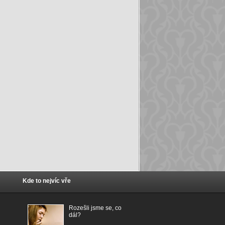
Kde to nejvíc vře
Rozešli jsme se, co
dál?