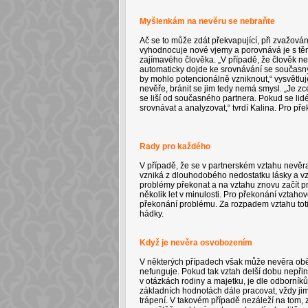
Myšlenkám na nevěru se nebraňte
Ač se to může zdát překvapující, při zvažován
vyhodnocuje nové vjemy a porovnává je s těm
zajímavého člověka. „V případě, že člověk 
automaticky dojde ke srovnávání se současným
by mohlo potencionálně vzniknout,“ vysvětlu
nevěře, bránit se jim tedy nemá smysl. „Je z
se liší od současného partnera. Pokud se lid
srovnávat a analyzovat,“ tvrdí Kalina. Pro pře
Rady pro každého
V případě, že se v partnerském vztahu nevěra 
vzniká z dlouhodobého nedostatku lásky a vzr
problémy překonat a na vztahu znovu začít pra
několik let v minulosti. Pro překonání vztaho
překonání problému. Za rozpadem vztahu totiž
hádky.
Když je nevěra osvobozením
V některých případech však může nevěra oběm
nefunguje. Pokud tak vztah delší dobu nepři
v otázkách rodiny a majetku, je dle odborník
základních hodnotách dále pracovat, vždy jim
trápení. V takovém případě nezáleží na tom,