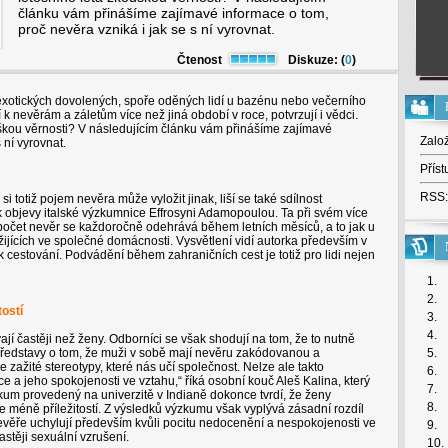
článku vám přinášíme zajímavé informace o tom,
proč nevěra vzniká i jak se s ní vyrovnat.
Čtenost
Diskuze: (
0
)
 exotických dovolených, spoře oděných lidí u bazénu nebo večerního
 k nevěrám a záletům více než jiná období v roce, potvrzují i vědci.
uškou věrnosti? V následujícím článku vám přinášíme zajímavé
Zalo
 ní vyrovnat.
Příst
RSS:
si totiž pojem nevěra může vyložit jinak, liší se také sdílnost
 objevy italské výzkumnice Effrosyni Adamopoulou. Ta při svém více
í počet nevěr se každoročně odehrává během letních měsíců, a to jak u
žijících ve společné domácnosti. Vysvětlení vidí autorka především v
í k cestování. Podvádění během zahraničních cest je totiž pro lidi nejen
1.
2.
tostí
3.
4.
jí častěji než ženy. Odborníci se však shodují na tom, že to nutně
ředstavy o tom, že muži v sobě mají nevěru zakódovanou a
5.
e zažité stereotypy, které nás učí společnost. Nelze ale takto
6.
ce a jeho spokojenosti ve vztahu,“ říká osobní kouč Aleš Kalina, který
7.
zkum provedený na univerzitě v Indianě dokonce tvrdí, že ženy
8.
 méně příležitostí. Z výsledků výzkumu však vyplývá zásadní rozdíl
evěře uchylují především kvůli pocitu nedocenění a nespokojenosti ve
9.
stěji sexuální vzrušení.
10.