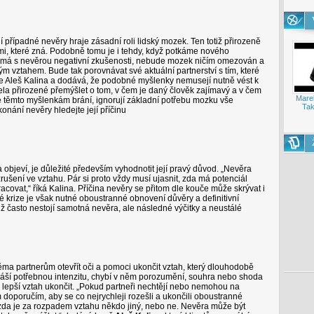
í případné nevěry hraje zásadní roli lidský mozek. Ten totiž přirozeně
i, které zná. Podobně tomu je i tehdy, když potkáme nového
nemá s nevěrou negativní zkušenosti, nebude mozek ničím omezován a
 vztahem. Bude tak porovnávat své aktuální partnerství s tím, které
je Aleš Kalina a dodává, že podobné myšlenky nemusejí nutně vést k
cela přirozené přemýšlet o tom, v čem je daný člověk zajímavý a v čem
Mare
é těmto myšlenkám brání, ignorují základní potřebu mozku vše
Tak
konání nevěry hledejte její příčinu
objeví, je důležité především vyhodnotit její pravý důvod. „Nevěra
ušení ve vztahu. Pár si proto vždy musí ujasnit, zda má potenciál
covat,“ říká Kalina. Příčina nevěry se přitom dle kouče může skrývat i
vé krize je však nutné oboustranné obnovení důvěry a definitivní
 často nestojí samotná nevěra, ale následné výčitky a neustálé
a partnerům otevřít oči a pomoci ukončit vztah, který dlouhodobě
náší potřebnou intenzitu, chybí v něm porozumění, souhra nebo shoda
ů lepší vztah ukončit. „Pokud partneři nechtějí nebo nemohou na
 doporučím, aby se co nejrychleji rozešli a ukončili oboustranné
 zda je za rozpadem vztahu někdo jiný, nebo ne. Nevěra může být