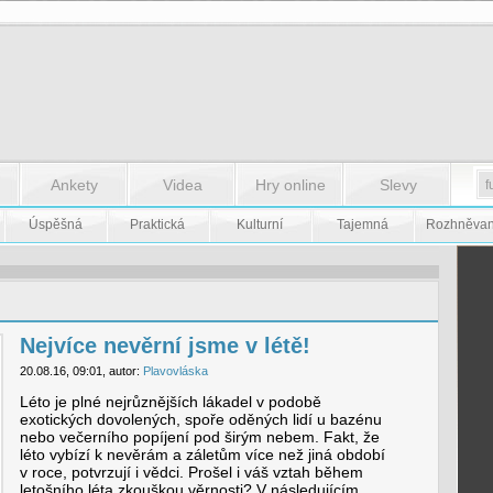
Ankety
Videa
Hry online
Slevy
Úspěšná
Praktická
Kulturní
Tajemná
Rozhněva
Nejvíce nevěrní jsme v létě!
20.08.16, 09:01, autor:
Plavovláska
Léto je plné nejrůznějších lákadel v podobě
exotických dovolených, spoře oděných lidí u bazénu
nebo večerního popíjení pod širým nebem. Fakt, že
léto vybízí k nevěrám a záletům více než jiná období
v roce, potvrzují i vědci. Prošel i váš vztah během
letošního léta zkouškou věrnosti? V následujícím