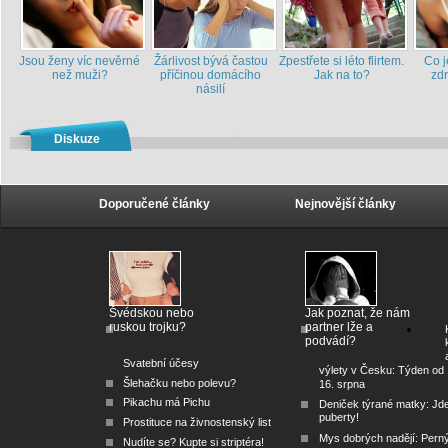
Jsou ženy víc nevěrné
Žárlivost bývá častou
Zpestřete si léto flirtem.
Co j
než muži?
příčinou domácího
Jak na to?
zd
násilí
Diskuze
Doporučené články
Nejnovější články
Švédskou nebo
Jak poznat, že nám
ruskou trojku?
partner lže a
podvádí?
Svatební účesy
výlety v Česku: Týden od 
Šlehačku nebo polevu?
16. srpna
Pikachu má Pichu
Deniček týrané matky: Jd
puberty!
Prostituce na živnostenský list
Mys dobrých nadějí: Pern
Nudíte se? Kupte si striptéra!