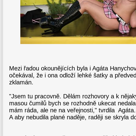
Mezi řadou okounějících byla i Agáta Hanycho
očekával, že i ona odloží lehké šatky a předved
zklamán.
"Jsem tu pracovně. Dělám rozhovory a k nějak
masou čumilů bych se rozhodně ukecat nedala
mám ráda, ale ne na veřejnosti," tvrdila Agáta.
A aby nebudila plané naděje, raději se skryla 