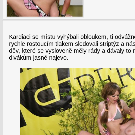
Kardiaci se místu vyhýbali obloukem, ti odvážn
rychle rostoucím tlakem sledovali striptýz a n
děv, které se vysloveně měly rády a dávaly to n
divákům jasné najevo.