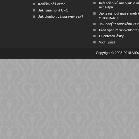
Král hříšníků aneb jak je dů
Končím náš vztah!
míti Filipa
Jak jsme honili UFO
Jak zaujmout muže aneb 
Jak dlouho trvá správný sex?
v nesnázích
Jak odejít z toxického vzt
Před spaním si vychlaďte l
O lektvaru lásky
Vodní půst
Copyright © 2008-2018 AllSta