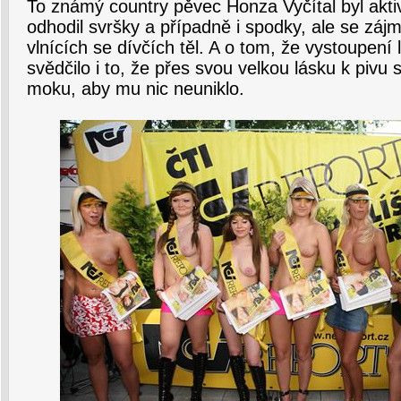
To známý country pěvec Honza Vyčítal byl akti
odhodil svršky a případně i spodky, ale se zá
vlnících se dívčích těl. A o tom, že vystoupení 
svědčilo i to, že přes svou velkou lásku k pivu 
moku, aby mu nic neuniklo.