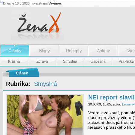
Dnes je 10.8.2026 | svátek má
Vavřinec
NEI
report
slavil
19
let
-
NEI
report
slavil
19
Články
Blogy
Recepty
Ankety
Vid
let
Krásná
Zdravá
Smyslná
Úspěšná
Praktická
Článek
Rubrika:
Smyslná
NEI report slavil
20.08.09, 15:05, autor:
Erosenk
Vedro k zalknutí, pomalé
dusno provázely včera (1
založení dnes již trochu
terasách pražského klu