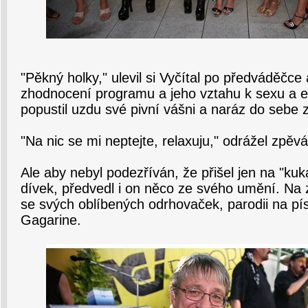
"Pěkný holky," ulevil si Vyčítal po předváděčce
zhodnocení programu a jeho vztahu k sexu a e
popustil uzdu své pivní vášni a naráz do sebe zv
"Na nic se mi neptejte, relaxuju," odrážel zpěv
Ale aby nebyl podezříván, že přišel jen na "kuk
dívek, předvedl i on něco ze svého umění. Na 
se svých oblíbených odrhovaček, parodii na p
Gagarine.